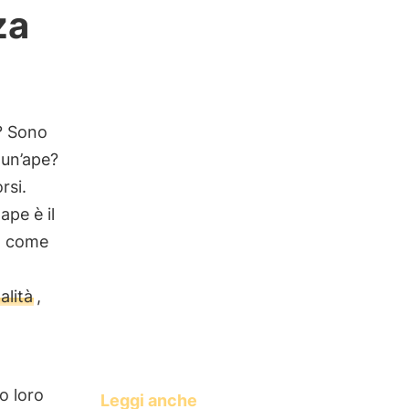
za
? Sono
 un’ape?
rsi.
ape è il
a come
alità
,
o loro
Leggi anche