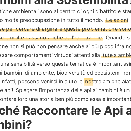
iche ambientali sono al centro di ogni dibattito e st
o molta preoccupazione in tutto il mondo.
Le azioni
se per cercare di arginare queste problematiche son
e e molte passano anche dall’educazione
. Quando si
ne non si può non pensare anche ai più piccoli fra no
izzare comportamenti virtuosi attenti alla
tutela ambi
 una sensibilità verso questa tematica è importantiss
ai bambini di ambiente, biodiversità ed ecosistemi non
. Infatti, possono venirci in aiuto le
nostre amiche alat
le api!
Spiegare l’importanza delle api ai bambini è u
ontare loro una storia ben più complessa e important
ché Raccontare le Api a
bini?