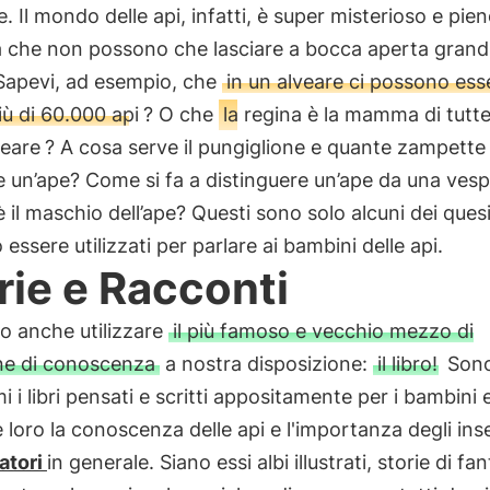
e. Il mondo delle api, infatti, è super misterioso e pien
à che non possono che lasciare a bocca aperta grand
 Sapevi, ad esempio, che
in un alveare ci possono ess
ù di 60.000 api
? O che
la regina è la mamma di tutte
veare
? A cosa serve il pungiglione e quante zampette 
 un’ape? Come si fa a distinguere un’ape da una vespa
il maschio dell’ape? Questi sono solo alcuni dei quesi
essere utilizzati per parlare ai bambini delle api.
rie e Racconti
o anche utilizzare
il più famoso e vecchio mezzo di
one di conoscenza
a nostra disposizione:
il libro!
Son
mi i libri pensati e scritti appositamente per i bambini 
re loro la conoscenza delle api e l'importanza degli inse
atori
in generale. Siano essi albi illustrati, storie di fan