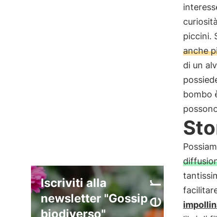
interess
curiosit
piccini.
anche pi
di un al
possiede
bombo è 
possono 
Sto
Possiam
diffusi
tantissi
Iscriviti alla
facilita
newsletter "Gossip
impollin
biodiverso"