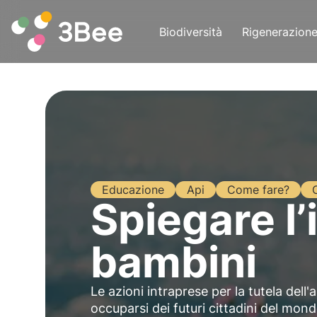
Biodiversità
Rigenerazion
Educazione
Api
Come fare?
Spiegare l’
bambini
Le azioni intraprese per la tutela del
occuparsi dei futuri cittadini del mo