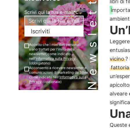
Newsletter
libri di
importa
Scrivi qui la tua e-mail*
ambient
Un’
Iscriviti
Leggere 
Accetto che i miei dati personali
siano trattati per l'invio della
entusia
newsletter, come indicato
vicino
?
nell'
Informativa sulla Privacy
.
(obbligatorio)
fattoria
Acconsento a ricevere newsletter e
comunicazioni di marketing da 3Bee,
un’esper
come indicato nell'
Informativa sulla
Privacy
. (opzionale)
apicolto
alveare 
signific
Una
Queste e