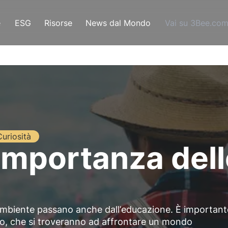
e
ESG
Risorse
News dal Mondo
Vai su 3Bee.co
Curiosità
importanza delle
l'ambiente passano anche dall’
educazione
. È important
ndo, che si troveranno ad affrontare un mondo