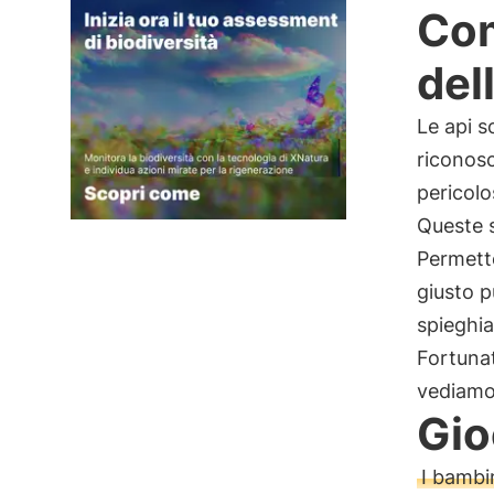
Com
del
Le api s
riconos
pericol
Queste 
Permette
giusto p
spieghia
Fortuna
vediamo
Gio
I bambi