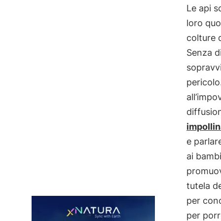
Le api 
loro quo
colture 
Senza di
sopravvi
pericolo
all’impo
diffusio
impollin
e parlar
ai bambi
promuove
tutela d
per cono
per porr