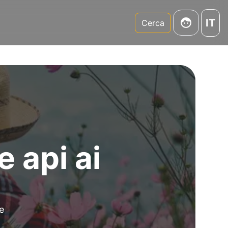
IT
m
Cerca
 api ai
e