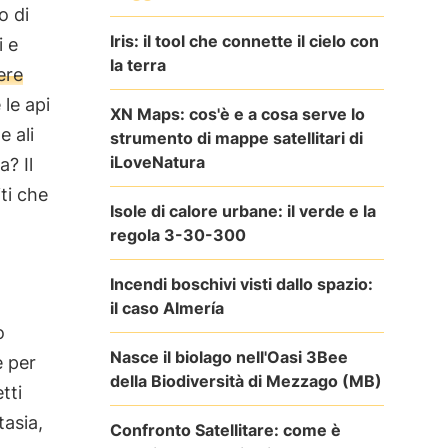
o di
Iris: il tool che connette il cielo con
i e
la terra
ere
 le api
XN Maps: cos'è e a cosa serve lo
e ali
strumento di mappe satellitari di
iLoveNatura
? Il
ti che
Isole di calore urbane: il verde e la
regola 3-30-300
Incendi boschivi visti dallo spazio:
il caso Almería
o
Nasce il biolago nell'Oasi 3Bee
e per
della Biodiversità di Mezzago (MB)
tti
tasia,
Confronto Satellitare: come è