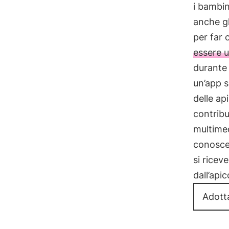
i bambi
anche gl
per far 
essere u
durante 
un’app sp
delle ap
contribu
multimed
conosce
si ricev
dall’api
Adott