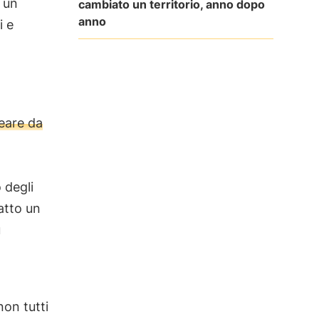
i un
cambiato un territorio, anno dopo
anno
i e
eare da
 degli
atto un
ù
non tutti