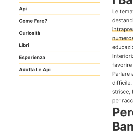
Api
Le temat
destand
Come Fare?
intrapre
Curiosità
numeros
Libri
educazio
Interior
Esperienza
favorire
Adotta Le Api
Parlare 
difficile
strisce, 
per racc
Per
Bam