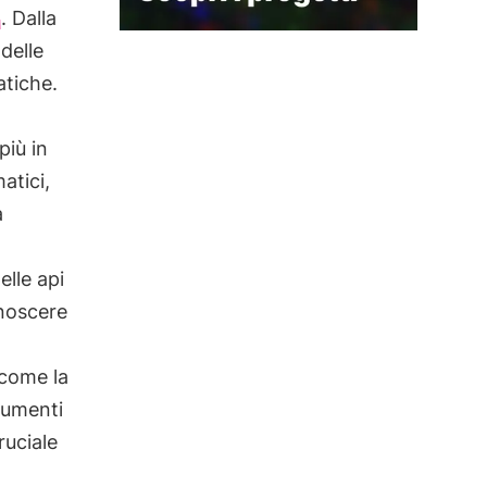
. Dalla
delle
atiche.
più in
atici,
a
elle api
onoscere
 come la
trumenti
ruciale