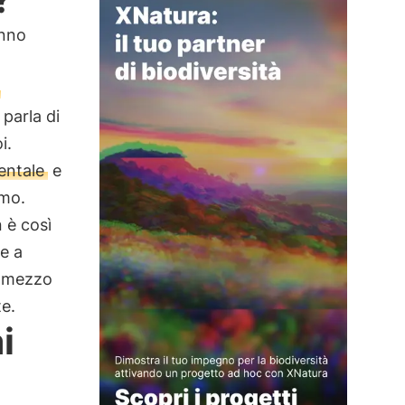
anno
o
 parla di
i.
entale
e
imo.
 è così
e a
n mezzo
e.
i