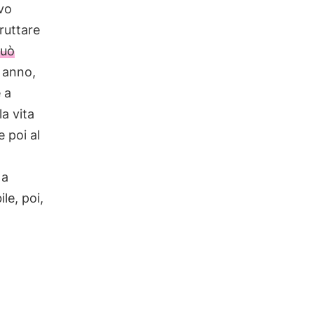
vo
ruttare
uò
n anno,
 a
la vita
e poi al
 a
le, poi,