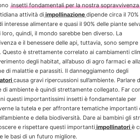
sono
insetti fondamentali per la nostra sopravvivenza
tidiana attività di
impollinazione
dipende circa il 70% 
di interesse alimentare e quasi il 90% delle piante selv
 loro, quindi, il mondo sarebbe ben diverso. La
venza e il benessere delle api, tuttavia, sono sempre 
. Questo è strettamente correlato ai cambiamenti clim
verimento degli habitat, all’abuso di agro farmaci e all
ne di malattie e parassiti. Il danneggiamento degli
atori
causa gravi ripercussioni sull’ambiente. Parlare d
e di ambiente è quindi strettamente collegato. Far c
ni questi importantissimi insetti è fondamentale per
rne la tutela e per affrontare tematiche importanti
ell’ambiente e della biodiversità. Dare ai bambini gli s
scere e rispettare questi importanti
impollinatori
è c
e le basi di un futuro migliore.