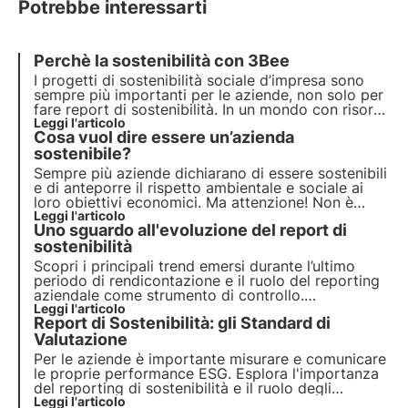
Potrebbe interessarti
Perchè la sostenibilità con 3Bee
I progetti di sostenibilità sociale d’impresa sono
sempre più importanti per le aziende,
non solo per
fare report di sostenibilità
. In un mondo con risorse
limitate e forti disuguaglianze, sono sempre più gli
Leggi l'articolo
Cosa vuol dire essere un’azienda
attori che richiedono alle aziende di impegnarsi
attivamente.
sostenibile?
Sempre più aziende dichiarano di essere sostenibili
e di anteporre il
rispetto ambientale e sociale
ai
loro obiettivi economici. Ma attenzione! Non è
tutto oro quel che luccica. Serve molto più di
Leggi l'articolo
Uno sguardo all'evoluzione del report di
qualche
saltuaria azione “green”
e di una
comunicazione efficace per definirsi un’azienda
sostenibilità
sostenibile.
Scopri i principali trend emersi durante l’ultimo
periodo di rendicontazione e il ruolo del
reporting
aziendale
come strumento di controllo.
Approfondisci il tema consultando il prezioso
Leggi l'articolo
Report di Sostenibilità: gli Standard di
white paper
di 3Bee.
Valutazione
Per le aziende è importante misurare e comunicare
le proprie performance ESG. Esplora l'importanza
del reporting di sostenibilità e il ruolo degli
standard nel raggiungimento della compliance.
Leggi l'articolo