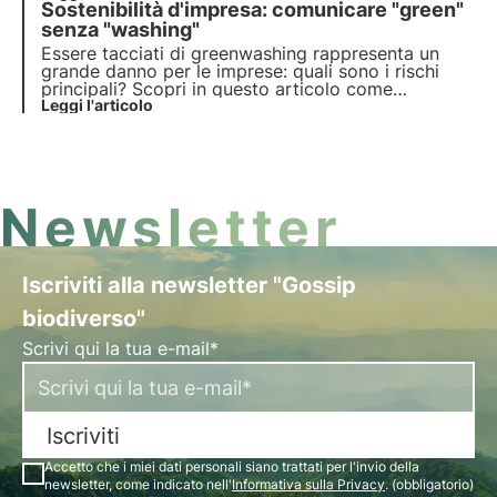
Sostenibilità d'impresa: comunicare "green"
Scopri l'approccio di 3Bee e come i suoi progetti si
allineano agli obiettivi globali di sostenibilità.
senza "washing"
Essere tacciati di greenwashing rappresenta un
grande danno per le imprese: quali sono i rischi
principali? Scopri in questo articolo come
comunicare efficacemente il tuo impegno per la
Leggi l'articolo
sostenibilità. Approfondisci con le Pillole dall'Oasi,
la Digital Academy di 3Bee per i Professionisti
della Soste
Newsletter
Iscriviti alla newsletter "Gossip
biodiverso"
Scrivi qui la tua e-mail*
Iscriviti
Accetto che i miei dati personali siano trattati per l'invio della
newsletter, come indicato nell'
Informativa sulla Privacy
. (obbligatorio)