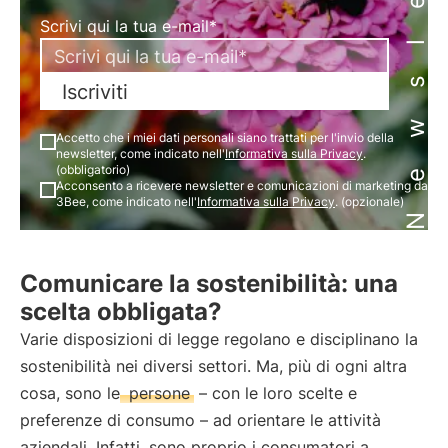
Newsletter
Scrivi qui la tua e-mail*
Iscriviti
Accetto che i miei dati personali siano trattati per l'invio della
newsletter, come indicato nell'
Informativa sulla Privacy
.
(obbligatorio)
Acconsento a ricevere newsletter e comunicazioni di marketing da
3Bee, come indicato nell'
Informativa sulla Privacy
. (opzionale)
Comunicare la sostenibilità: una
scelta obbligata?
Varie disposizioni di legge regolano e disciplinano la
sostenibilità nei diversi settori. Ma, più di ogni altra
cosa, sono le
persone
– con le loro scelte e
preferenze di consumo – ad orientare le attività
aziendali. Infatti, sono proprio i consumatori a