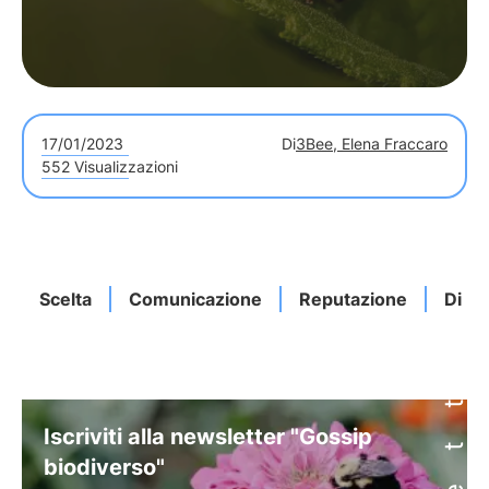
17/01/2023
Di
3Bee, Elena Fraccaro
552 Visualizzazioni
Scelta
Comunicazione
Reputazione
Diffi
Iscriviti alla newsletter "Gossip
biodiverso"