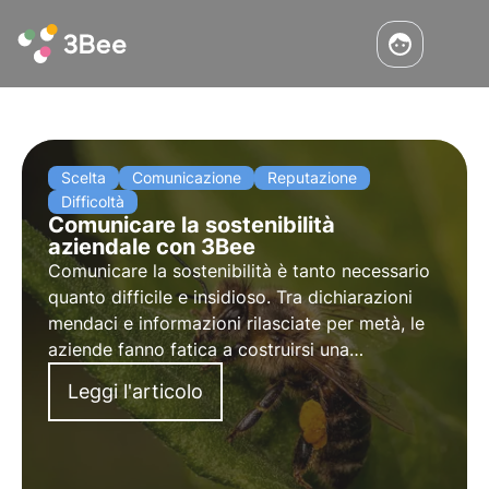
Scelta
Comunicazione
Reputazione
Difficoltà
Comunicare la sostenibilità
aziendale con 3Bee
Comunicare la sostenibilità è tanto necessario
quanto
difficile e insidioso
. Tra dichiarazioni
mendaci e informazioni rilasciate per metà, le
aziende fanno fatica a
costruirsi una
reputazione sostenibile.
Tutto ciò non
Leggi l'articolo
contribuisce al cambiamento che ci aspettiamo
e di cui abbiamo bisogno.