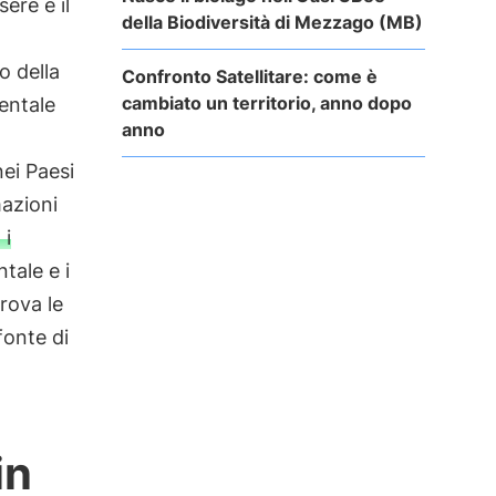
ere e il
della Biodiversità di Mezzago (MB)
o della
Confronto Satellitare: come è
cambiato un territorio, anno dopo
entale
anno
nei Paesi
mazioni
 i
tale e i
rova le
fonte di
in