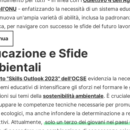
endimento per tutti
- in linea con l'
Obiettivo 4 dell'A
ll'ONU
- enfatizzando la necessità di un sistema edu
uova un'ampia varietà di abilità, inclusa la padronan
ica, per navigare con successo le sfide del futuro lavor
nua
cazione e Sfide
ientali
to "Skills Outlook 2023" dell'OCSE
evidenzia la nece
stemi educativi di intensificare gli sforzi nel formare le
oni sui temi della
sostenibilità ambientale
. È crucial
iluppare le competenze tecniche necessarie per prom
i ecologici, ma anche infondere la determinazione a r
ettivi. Attualmente,
solo un terzo dei giovani nei paes