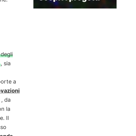
i
 degli
, sia
porte a
ovazioni
, da
on la
. Il
sso