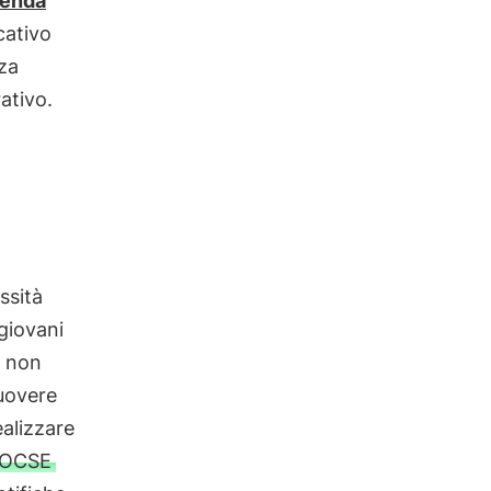
genda
cativo
za
ativo.
ssità
 giovani
e non
uovere
ealizzare
i OCSE