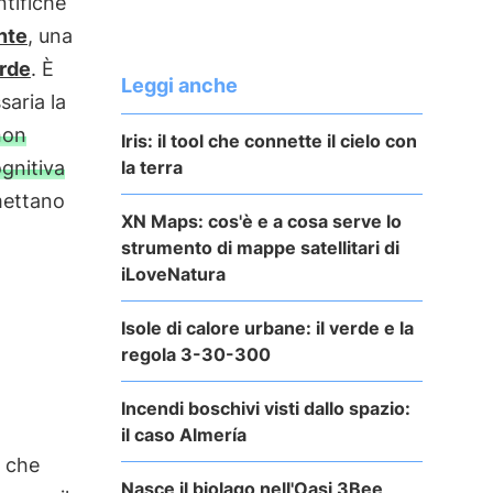
tifiche
nte
, una
rde
. È
Leggi anche
aria la
non
Iris: il tool che connette il cielo con
la terra
gnitiva
 mettano
XN Maps: cos'è e a cosa serve lo
strumento di mappe satellitari di
iLoveNatura
Isole di calore urbane: il verde e la
regola 3-30-300
Incendi boschivi visti dallo spazio:
il caso Almería
che
Nasce il biolago nell'Oasi 3Bee