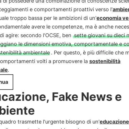
a di possedere una combinazione di conoscenze scien
teggiamenti e comportamenti proattivi verso l'
ambie
ale troppo bassa per le ambizioni di un'
economia ve
fondamentale avere le competenze, ma è anche necess
di agire: secondo l'OCSE, ben
sette giovani su dieci 
ggiano le dimensioni emotiva, comportamentale e co
stenibilità ambientale
. Per questo, è più difficile che
 comportamenti volti a promuovere la
sostenibilità
ale
.
nua
cazione, Fake News e
biente
uadro trasmette l'urgente bisogno di un'
educazione