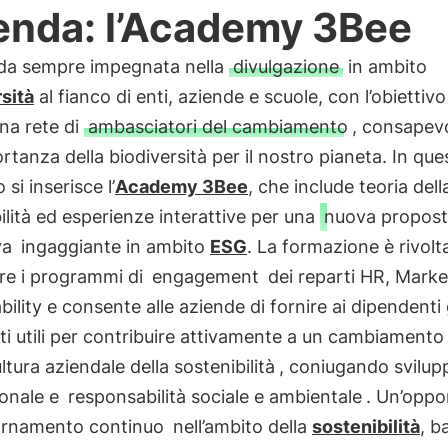
enda: l’Academy 3Bee
da sempre impegnata nella
divulgazione
in ambito
sità
al fianco di enti, aziende e scuole, con l’obiettivo
na rete di
ambasciatori del cambiamento
, consapevo
ortanza della biodiversità per il nostro pianeta. In que
si inserisce l’
Academy 3Bee
, che include teoria dell
ilità ed esperienze interattive per una
nuova propos
va
ingaggiante in ambito
ESG
. La formazione è rivolt
re i programmi di
engagement
dei reparti HR, Marke
bility e consente alle aziende di fornire ai dipendenti 
i utili per contribuire attivamente a un cambiamento
ltura aziendale della sostenibilità
, coniugando svilup
ionale e
responsabilità sociale e ambientale
. Un’oppo
ornamento continuo
nell’ambito della
sostenibilità
, b