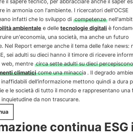
re il sapere tecnico, per abbracciare anche il saper ess
re in armonia con l'ambiente. I ricercatori dell'OCSE
eano infatti che lo sviluppo di
competenze
nell'ambit
ilità ambientale
e delle
tecnologie digitali
è fondam
ruire un'economia, una società, ma anche un futuro
te. Nel Report emerge anche il tema delle fake news: 
E, sei adulti su dieci hanno il timore di ricevere infor
al web, mentre
circa sette adulti su dieci percepiscono
enti climatici
come una minaccia
. Il degrado ambien
 inaffidabili dell’informazione mettono quindi a dura p
 e le società di tutto il mondo e rappresentano una 
 inquietudine da non trascurare.
nua
mazione continua ESG 