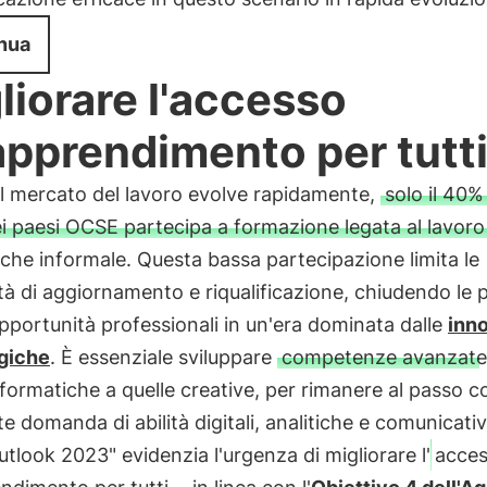
nua
liorare l'accesso
'apprendimento per tutt
l mercato del lavoro evolve rapidamente,
solo il 40%
ei paesi OCSE partecipa a formazione legata al lavoro
che informale. Questa bassa partecipazione limita le
ità di aggiornamento e riqualificazione, chiudendo le 
portunità professionali in un'era dominata dalle
inn
giche
. È essenziale sviluppare
competenze avanzate
nformatiche a quelle creative, per rimanere al passo c
e domanda di abilità digitali, analitiche e comunicative
Outlook 2023" evidenzia l'urgenza di migliorare l'
acce