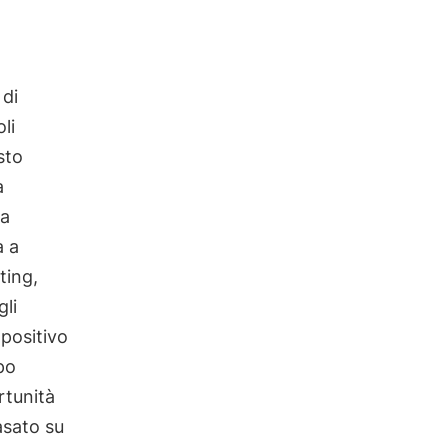
 di
li
sto
a
ta
a a
ting,
gli
 positivo
po
rtunità
asato su