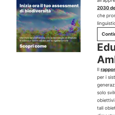
all'appr
2030 de
che prom
linguist
Conti
Edu
Amb
Il
rappor
per i si
generazi
solo sv
obiettiv
tali obi