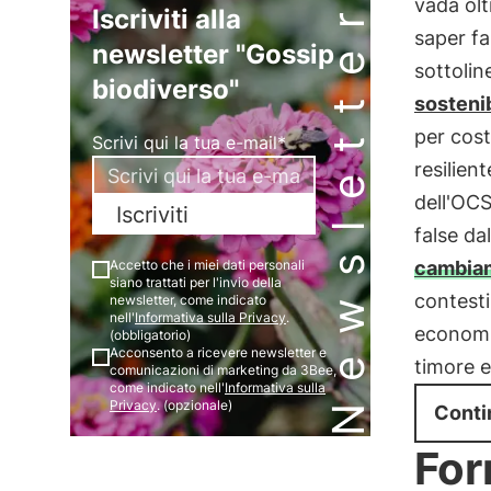
Newsletter
vada olt
Iscriviti alla
saper fa
newsletter "Gossip
sottolin
biodiverso"
sostenib
per cost
Scrivi qui la tua e-mail*
resilien
dell'OCS
Iscriviti
false d
cambiam
Accetto che i miei dati personali
siano trattati per l'invio della
contesti
newsletter, come indicato
nell'
Informativa sulla Privacy
.
economie
(obbligatorio)
Acconsento a ricevere newsletter e
timore e
comunicazioni di marketing da 3Bee,
come indicato nell'
Informativa sulla
Privacy
. (opzionale)
Conti
For