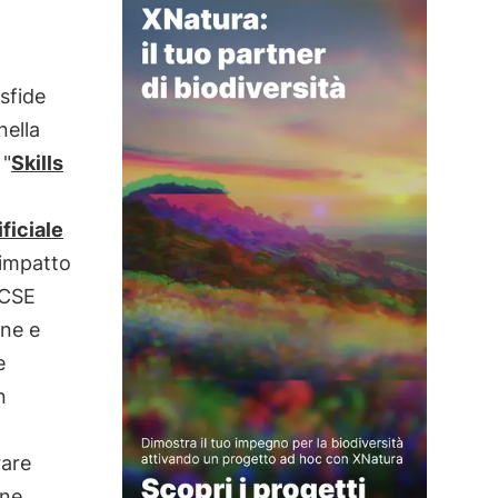
 sfide
nella
 "
Skills
ificiale
 impatto
OCSE
one e
e
n
rare
ne.