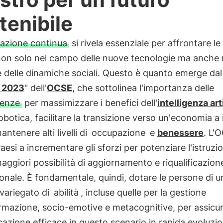
tenibile
azione continua
si rivela essenziale per affrontare le
non solo nel campo delle nuove tecnologie ma anche 
 delle dinamiche sociali. Questo è quanto emerge dal
 2023
" dell'
OCSE
, che sottolinea l'importanza delle
enze
per massimizzare i benefici dell'
intelligenza art
robotica, facilitare la transizione verso un'economia a
antenere alti livelli di
occupazione
e
benessere
. L'
 Paesi a incrementare gli sforzi per potenziare l'istruzi
maggiori possibilità di aggiornamento e riqualificazion
onale. È fondamentale, quindi, dotare le persone di u
variegato di
abilità
, incluse quelle per la gestione
ormazione, socio-emotive e metacognitive, per assicu
cazione efficace in questo scenario in rapida evoluzio