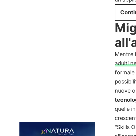
Conti
Mig
all
Mentre i
adulti n
formale 
possibil
nuove op
tecnolo
quelle i
crescent
"Skills 