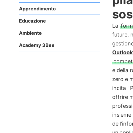
Apprendimento
sos
Educazione
La
form
Ambiente
future, 
gestione
Academy 3Bee
Outlook
compet
e della 
zero e m
incita i
offrire 
professi
insieme 
dell'inf
un'appli