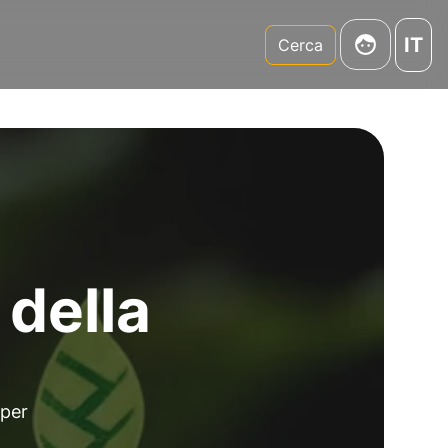
IT
m
Cerca
 della
 per