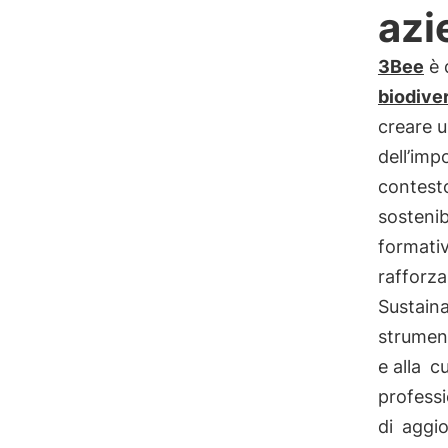
azi
3Bee
è 
biodiver
creare u
dell’imp
contesto 
sostenib
formati
rafforza
Sustaina
strument
e alla
cu
profess
di
aggi