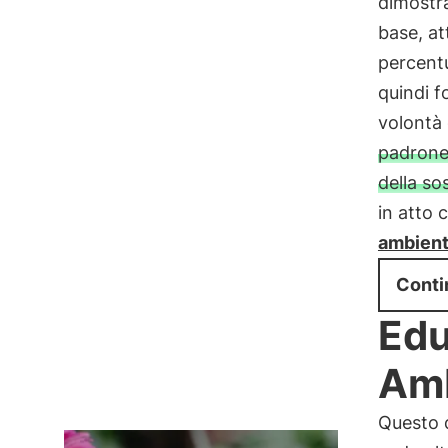
dimostr
base, at
percentu
quindi 
volontà 
padrone
della so
in atto
ambient
Conti
Edu
Am
Questo q