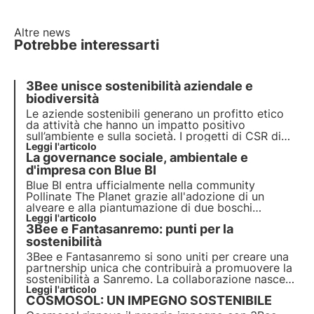
Altre news
Potrebbe interessarti
3Bee unisce sostenibilità aziendale e
biodiversità
Le aziende sostenibili generano un profitto etico
da attività che hanno un impatto positivo
sull’ambiente e sulla società. I progetti di CSR di
3Bee rigenerano la biodiversità. Scopri come
Leggi l'articolo
La governance sociale, ambientale e
essere (più) sostenibile e come proteggere la
biodiversità coinvolgendo i tuoi dipendenti.
d'impresa con Blue BI
Blue BI entra ufficialmente nella community
Pollinate The Planet grazie all'adozione di un
alveare e alla piantumazione di due boschi
nettariferi composti da ben 200 alberi melliferi. Il
Leggi l'articolo
3Bee e Fantasanremo: punti per la
loro è un esempio concreto di sostenibilità
aziendale e rigenerazione della biodiversità.
sostenibilità
3Bee e Fantasanremo
si sono uniti per creare una
partnership unica che contribuirà a promuovere la
sostenibilità a Sanremo
. La collaborazione nasce
per analizzare e supportare i punti assegnati alle
Leggi l'articolo
COSMOSOL: UN IMPEGNO SOSTENIBILE
vere azioni di sostenibilità ambientale. 3Bee sarà
l'occhio critico sulla sostenibilità.