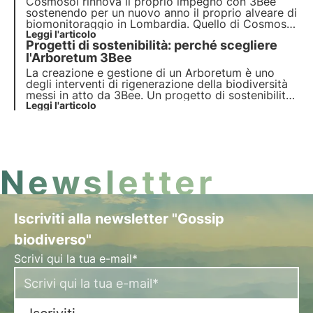
Cosmosol rinnova il proprio impegno con 3Bee
sostenendo per un nuovo anno il proprio alveare di
biomonitoraggio in Lombardia. Quello di Cosmosol
è un esempio concreto di sostenibilità aziendale e
Leggi l'articolo
Progetti di sostenibilità: perché scegliere
sostegno al territorio. Le parole di Federica Naso,
Head of Sustainability and Innovation.
l'Arboretum 3Bee
La creazione e gestione di un Arboretum è uno
degli interventi di rigenerazione della biodiversità
messi in atto da 3Bee. Un progetto di sostenibilità
aziendale misurato tramite dashboard, per un
Leggi l'articolo
approccio scientifico che previene il rischio di
greenwashing. Scopri di più in questo articolo.
Newsletter
Iscriviti alla newsletter "Gossip
biodiverso"
Scrivi qui la tua e-mail*