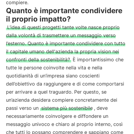
compiere.
Quanto è importante condividere
il proprio impatto?
L’idea di questi progetti tante volte nasce proprio
dalla volontà di trasmettere un messaggio verso
l’esterno. Quanto è importante condividere con tutto
il capitale umano dell'azienda la propria vision nei
confronti della sostenibilità?
È importantissimo che
tutte le persone coinvolte nella vita e nella
quotidianità di un’impresa siano coscienti
dell’obiettivo da raggiungere e di come comportarsi
per arrivare a quel traguardo. Per questo, se
un’azienda desidera compiere concretamente dei
passi verso un
sistema più sostenibile
, deve
necessariamente coinvolgere e diffondere un
messaggio univoco e chiaro al proprio interno, così
che tutti lo possano comprendere e sappiano come