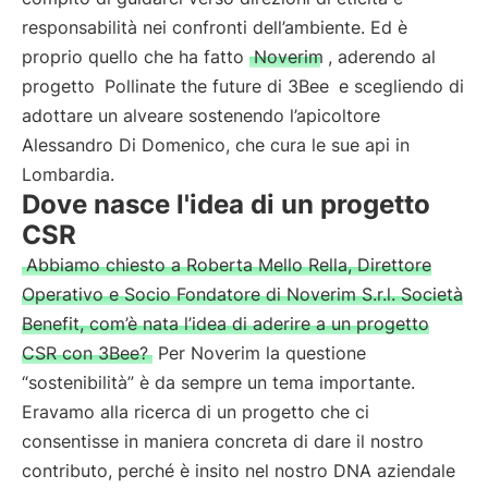
responsabilità nei confronti dell’ambiente. Ed è
proprio quello che ha fatto
Noverim
, aderendo al
progetto
Pollinate the future di 3Bee
e scegliendo di
adottare un alveare sostenendo l’apicoltore
Alessandro Di Domenico, che cura le sue api in
Lombardia.
Dove nasce l'idea di un progetto
CSR
Abbiamo chiesto a Roberta Mello Rella, Direttore
Operativo e Socio Fondatore di Noverim S.r.l. Società
Benefit, com’è nata l’idea di aderire a un progetto
CSR con 3Bee?
Per Noverim la questione
“sostenibilità” è da sempre un tema importante.
Eravamo alla ricerca di un progetto che ci
consentisse in maniera concreta di dare il nostro
contributo, perché è insito nel nostro DNA aziendale