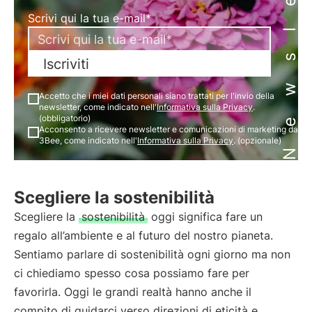
Newsletter
Scrivi qui la tua e-mail*
Iscriviti
Accetto che i miei dati personali siano trattati per l'invio della
newsletter, come indicato nell'
Informativa sulla Privacy
.
(obbligatorio)
Acconsento a ricevere newsletter e comunicazioni di marketing da
3Bee, come indicato nell'
Informativa sulla Privacy
. (opzionale)
Scegliere la sostenibilità
Scegliere la
sostenibilità
oggi significa fare un
regalo all’ambiente e al futuro del nostro pianeta.
Sentiamo parlare di sostenibilità ogni giorno ma non
ci chiediamo spesso cosa possiamo fare per
favorirla. Oggi le grandi realtà hanno anche il
compito di guidarci verso direzioni di eticità e