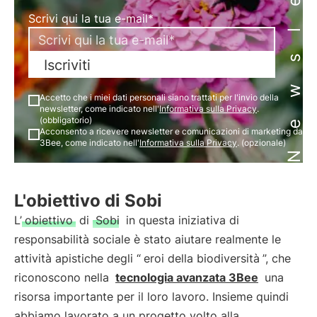
Newsletter
Scrivi qui la tua e-mail*
Iscriviti
Accetto che i miei dati personali siano trattati per l'invio della
newsletter, come indicato nell'
Informativa sulla Privacy
.
(obbligatorio)
Acconsento a ricevere newsletter e comunicazioni di marketing da
3Bee, come indicato nell'
Informativa sulla Privacy
. (opzionale)
L'obiettivo di Sobi
L’
obiettivo
di
Sobi
in questa iniziativa di
responsabilità sociale è stato aiutare realmente le
attività apistiche degli “
eroi della biodiversità
”, che
riconoscono nella
tecnologia avanzata 3Bee
una
risorsa importante per il loro lavoro. Insieme quindi
abbiamo lavorato a un progetto volto alla