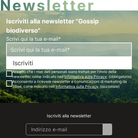
Newsletter
Iscriviti alla newsletter "Gossip
biodiverso"
Scrivi qui la tua e-mail*
Iscriviti
Accetto che i miei dati personali siano trattati per l'invio della
newsletter, come indicato nell'
Informativa sulla Privacy
. (obbligatorio)
Acconsento a ricevere newsletter e comunicazioni di marketing da
3Bee, come indicato nell'
Informativa sulla Privacy
. (opzionale)
Iscriviti alla newsletter
Instagram
Facebook
Linkedin
Youtube