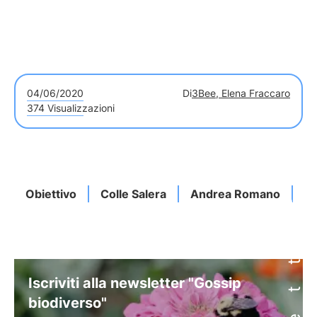
04/06/2020
Di
3Bee, Elena Fraccaro
374 Visualizzazioni
Obiettivo
Colle Salera
Andrea Romano
Pe
Iscriviti alla newsletter "Gossip
biodiverso"