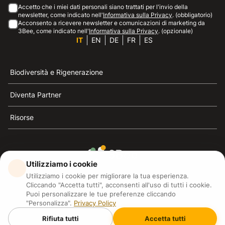
Accetto che i miei dati personali siano trattati per l'invio della
newsletter, come indicato nell'
Informativa sulla Privacy
. (obbligatorio)
Acconsento a ricevere newsletter e comunicazioni di marketing da
3Bee, come indicato nell'
Informativa sulla Privacy
. (opzionale)
IT
EN
DE
FR
ES
Biodiversità e Rigenerazione
Diventa Partner
Risorse
Utilizziamo i cookie
3Bee è il riferimento della sostenibilità, la difesa delle
Utilizziamo i cookie per migliorare la tua esperienza.
api e della biodiversità
Cliccando "Accetta tutti", acconsenti all'uso di tutti i cookie.
Puoi personalizzare le tue preferenze cliccando
"Personalizza".
Privacy Policy
3Bee S.R.L Via Pastrengo 14, 20159, Milano (MI)
P.IVA: IT09711590969
Rifiuta tutti
Accetta tutti
3Bee GmbHSede legale: Oranienburger Straße 23, 10178