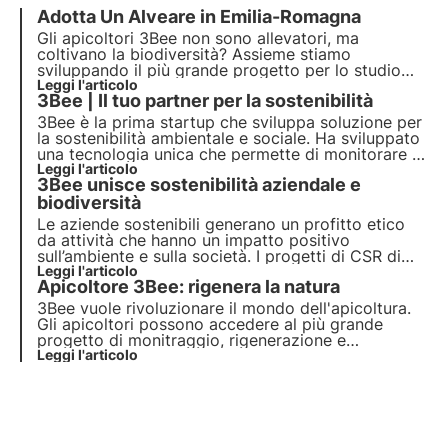
Adotta Un Alveare in Emilia-Romagna
Gli apicoltori 3Bee non sono allevatori, ma
coltivano la biodiversità? Assieme stiamo
sviluppando il più grande progetto per lo studio
delle api. In Emilia-Romagna abbiamo apicoltori
Leggi l'articolo
3Bee | Il tuo partner per la sostenibilità
virtuosi con cui stiamo collaborando. Scopriamone
qualcuno.
3Bee è la prima startup che sviluppa soluzione per
la
sostenibilità ambientale e sociale
. Ha sviluppato
una tecnologia unica che permette di monitorare le
api e la biodiversità. Con oltre 300 aziende partner
Leggi l'articolo
3Bee unisce sostenibilità aziendale e
e più di 150 mila clienti vuole imporsi come leader
per la protezione ambientale.
biodiversità
Le aziende sostenibili generano un profitto etico
da attività che hanno un impatto positivo
sull’ambiente e sulla società. I progetti di CSR di
3Bee rigenerano la biodiversità. Scopri come
Leggi l'articolo
Apicoltore 3Bee: rigenera la natura
essere (più) sostenibile e come proteggere la
biodiversità coinvolgendo i tuoi dipendenti.
3Bee vuole rivoluzionare il mondo dell'apicoltura.
Gli apicoltori possono accedere al più grande
progetto di monitraggio, rigenerazione e
comunicazione sulla biodiversità. Il nostro
Leggi l'articolo
obiettivo è di creare coltivatori di biodiversità.