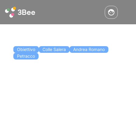
Obiettivo
Colle Salera
Andrea Romano
Petracco
Sobi E 3Bee 1 Partnership, 3
Apicolture, 5 Alveari
In 3Bee selezioniamo accuratamente le
partnership b2b con cui attivare progetti di
corporate social responsibility. Oggi vi
volevamo raccontare in modo più
approfondito dell’iniziativa per l’ambiente e per
Leggi l'articolo
le comunità degli apicoltori italiani realizzata
con Sobi.