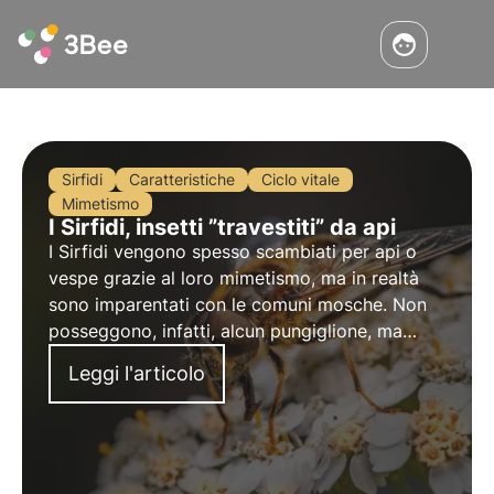
Sirfidi
Caratteristiche
Ciclo vitale
Mimetismo
I Sirfidi, insetti ”travestiti” da api
I Sirfidi vengono spesso scambiati per api o
vespe grazie al loro mimetismo, ma in realtà
sono imparentati con le comuni mosche. Non
posseggono, infatti, alcun pungiglione, ma
come le api sono importanti insetti
Leggi l'articolo
impollinatori.