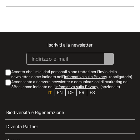
Iscriviti alla newsletter
Instagram
Facebook
Linkedin
Youtube
Accetto che i miei dati personali siano trattati per l'invio della
newsletter, come indicato nell'
Informativa sulla Privacy
. (obbligatorio)
Acconsento a ricevere newsletter e comunicazioni di marketing da
3Bee, come indicato nell'
Informativa sulla Privacy
. (opzionale)
IT
EN
DE
FR
ES
Biodiversità e Rigenerazione
Diventa Partner