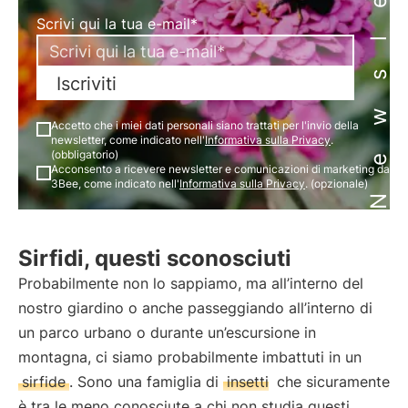
Newsletter
Scrivi qui la tua e-mail*
Iscriviti
Accetto che i miei dati personali siano trattati per l'invio della
newsletter, come indicato nell'
Informativa sulla Privacy
.
(obbligatorio)
Acconsento a ricevere newsletter e comunicazioni di marketing da
3Bee, come indicato nell'
Informativa sulla Privacy
. (opzionale)
Sirfidi, questi sconosciuti
Probabilmente non lo sappiamo, ma all’interno del
nostro giardino o anche passeggiando all’interno di
un parco urbano o durante un’escursione in
montagna, ci siamo probabilmente imbattuti in un
sirfide
. Sono una famiglia di
insetti
che sicuramente
è tra le meno conosciute a chi non studia questi