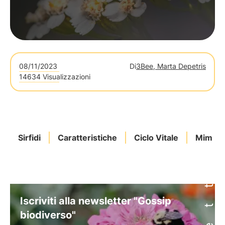
08/11/2023
Di
3Bee, Marta Depetris
14634 Visualizzazioni
Sirfidi
Caratteristiche
Ciclo Vitale
Mimeti
Iscriviti alla newsletter "Gossip
biodiverso"