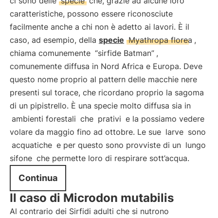
ci sono delle
specie
che, grazie ad alcune loro
caratteristiche, possono essere riconosciute
facilmente anche a chi non è adetto ai lavori. È il
caso, ad esempio, della
specie
Myathropa florea
,
chiama comunemente
“sirfide Batman”
,
comunemente diffusa in Nord Africa e Europa. Deve
questo nome proprio al pattern delle macchie nere
presenti sul torace, che ricordano proprio la sagoma
di un pipistrello. È una specie molto diffusa sia in
ambienti forestali
che
prativi
e la possiamo vedere
volare da maggio fino ad ottobre. Le sue
larve
sono
acquatiche
e per questo sono provviste di un
lungo
sifone
che permette loro di respirare sott’acqua.
Continua
Il caso di Microdon mutabilis
Al contrario dei Sirfidi adulti che si nutrono