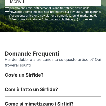
Iscriviti
Accetto che i miei dati personali siano trattati per l'invio della
newsletter, come indicato nell'
Informativa sulla Privacy
. (obbligatorio)
Acconsento a ricevere newsletter e comunicazioni di marketing da
3Bee, come indicato nell'
Informativa sulla Privacy
. (opzionale)
Domande Frequenti
Hai dei dubbi o altre curiosità su questo articolo? Qui
troverai spunti
Cos'è un Sirfide?
Com è fatto un Sirfide?
Come si mimetizzano i Sirfidi?