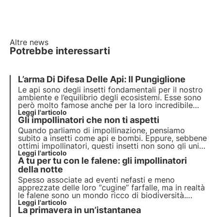
Altre news
Potrebbe interessarti
L’arma Di Difesa Delle Api: Il Pungiglione
Le api sono degli insetti fondamentali per il nostro
ambiente e l’equilibrio degli ecosistemi. Esse sono
però molto famose anche per la loro incredibile
arma di difesa, il pungiglione. Quanti di noi non
Leggi l'articolo
Gli impollinatori che non ti aspetti
hanno cercato di allontanarle per paura di essere
punti? Cosa fare in questi casi?
Quando parliamo di impollinazione, pensiamo
subito a insetti come api e bombi. Eppure, sebbene
ottimi impollinatori, questi insetti non sono gli unici
a contribuire a questo importante servizio
Leggi l'articolo
A tu per tu con le falene: gli impollinatori
ecosistemico.
della notte
Spesso associate ad eventi nefasti e meno
apprezzate delle loro “cugine” farfalle, ma in realtà
le falene sono un mondo ricco di biodiversità.
Anche loro sono importantissimi insetti
Leggi l'articolo
La primavera in un’istantanea
impollinatori, così come le più note api, e