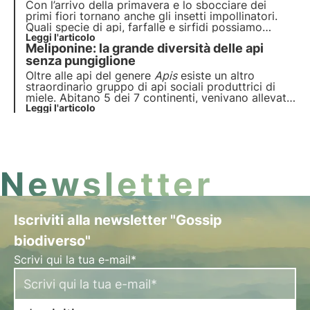
permettono l’impollinazione notturna di moltissime
Con l’arrivo della primavera e lo sbocciare dei
piante
primi fiori tornano anche gli insetti impollinatori.
Quali specie di api, farfalle e sirfidi possiamo
incontrare tra marzo e aprile? Impariamo ad
Leggi l'articolo
Meliponine: la grande diversità delle api
osservare e riconoscerne alcune.
senza pungiglione
Oltre alle api del genere
Apis
esiste un altro
straordinario gruppo di api sociali produttrici di
miele. Abitano 5 dei 7 continenti, venivano allevate
dai Maya, bevono le nostre lacrime e il loro miele
Leggi l'articolo
sembra essere miracoloso. Sono le meliponine, api
senza pungiglione, ma ricche di fascino.
Newsletter
Iscriviti alla newsletter "Gossip
biodiverso"
Scrivi qui la tua e-mail*