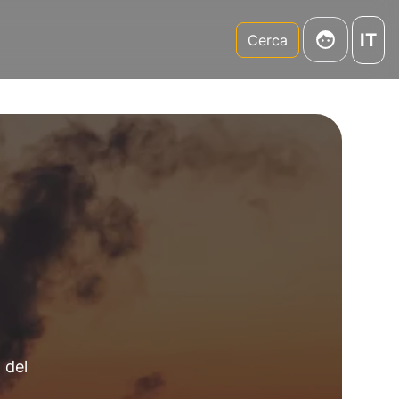
IT
m
Cerca
 del