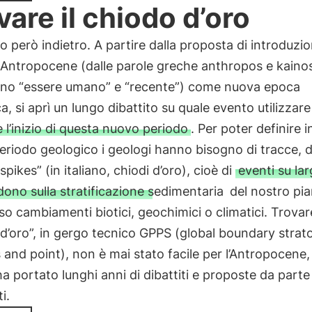
vare il chiodo d’oro
 però indietro. A partire dalla proposta di introduzio
 Antropocene (dalle parole greche anthropos e kaino
cano “essere umano” e “recente”) come nuova epoca
a, si aprì un lungo dibattito su quale evento utilizzare
 l’inizio di questa nuovo periodo
. Per poter definire i
riodo geologico i geologi hanno bisogno di tracce, d
spikes” (in italiano, chiodi d’oro), cioè di
eventi su lar
dono sulla stratificazione sedimentaria
del nostro pi
so cambiamenti biotici, geochimici o climatici. Trovare
d’oro”, in gergo tecnico GPPS (global boundary strat
 and point), non è mai stato facile per l’Antropocene,
a portato lunghi anni di dibattiti e proposte da parte
i.