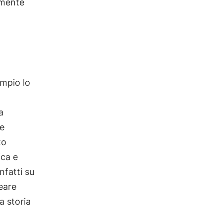
lmente
empio lo
a
 e
to
ica e
nfatti su
leare
a storia