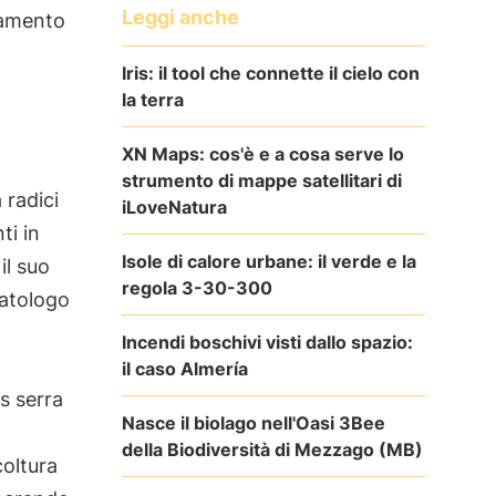
Leggi anche
inamento
Iris: il tool che connette il cielo con
la terra
XN Maps: cos'è e a cosa serve lo
strumento di mappe satellitari di
 radici
iLoveNatura
ti in
Isole di calore urbane: il verde e la
il suo
regola 3-30-300
matologo
Incendi boschivi visti dallo spazio:
il caso Almería
s serra
Nasce il biolago nell'Oasi 3Bee
della Biodiversità di Mezzago (MB)
coltura