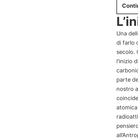
Conti
L’i
Una dell
di farlo
secolo.
l'inizio
carbonic
parte de
nostro a
coincide
atomica 
radioatt
pensiero
all’Antr