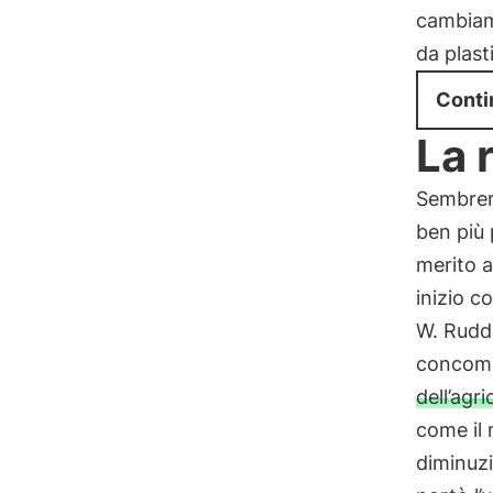
cambiame
da plast
Conti
La 
Sembrere
ben più 
merito a
inizio c
W. Ruddi
concomi
dell’agri
come il 
diminuzi