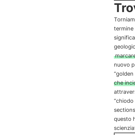
Tro
Torniamo
termine
signifi
geologic
marcare
nuovo pe
“golden 
che inci
attraver
“chiodo 
sections
questo h
scienziat