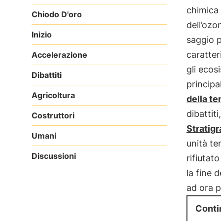
chimica
Chiodo D'oro
dell’ozo
Inizio
saggio p
caratter
Accelerazione
gli ecosi
Dibattiti
principa
Agricoltura
della te
dibattit
Costruttori
Stratig
Umani
unità te
Discussioni
rifiutat
la fine 
ad ora p
Conti