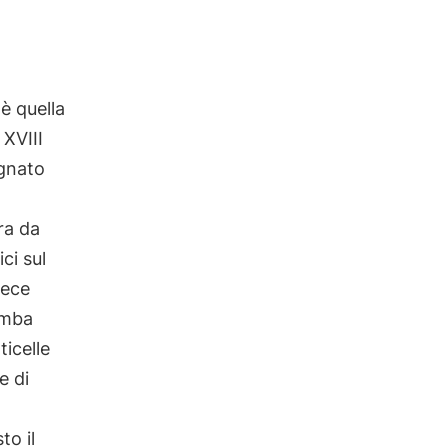
è quella
 XVIII
egnato
ra da
ci sul
vece
omba
ticelle
e di
to il