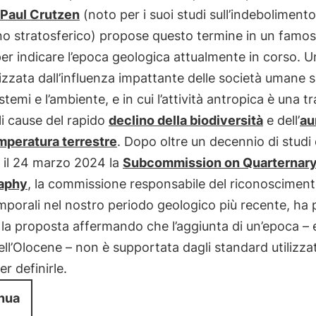
Paul Crutzen
(noto per i suoi studi sull’indebolimento
no stratosferico) propose questo termine in un famo
er indicare l’epoca geologica attualmente in corso. 
izzata dall’influenza impattante delle società umane s
stemi e l’ambiente, e in cui l’attività antropica è una tr
li cause del rapido
declino della biodiversità
e dell’
au
mperatura terrestre
. Dopo oltre un decennio di studi 
i, il 24 marzo 2024 la
Subcommission on Quarternar
raphy
, la commissione responsabile del riconosciment
mporali nel nostro periodo geologico più recente, ha 
o la proposta affermando che l’aggiunta di un’epoca – 
dell’Olocene – non è supportata dagli standard utilizzat
er definirle.
nua