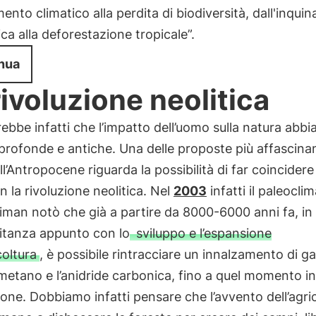
nto climatico alla perdita di biodiversità, dall'inqu
ica alla deforestazione tropicale”.
nua
rivoluzione neolitica
bbe infatti che l’impatto dell’uomo sulla natura abbia
profonde e antiche. Una delle proposte più affascinan
ll’Antropocene riguarda la possibilità di far coincidere 
on la rivoluzione neolitica. Nel
2003
infatti il paleocli
man notò che già a partire da 8000-6000 anni fa, in
tanza appunto con lo
sviluppo e l’espansione
coltura
, è possibile rintracciare un innalzamento di ga
metano e l’anidride carbonica, fino a quel momento in
one. Dobbiamo infatti pensare che l’avvento dell’agri