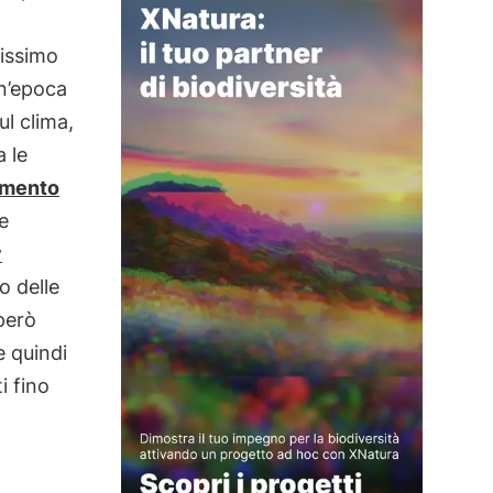
sissimo
Un’epoca
ul clima,
a le
mento
e
y
o delle
però
e quindi
i fino