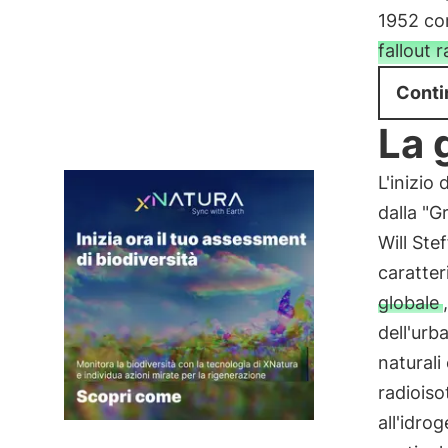
1952 com
fallout 
Conti
La 
L'inizio
dalla "G
Will Ste
caratter
globale
dell'urb
naturali
radioiso
all'idro