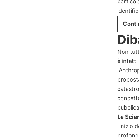
partico
identifi
Conti
Dib
Non tutt
è infatti 
l’Anthr
proposta
catastro
concett
pubblica 
Le Scie
l’inizio
profonda