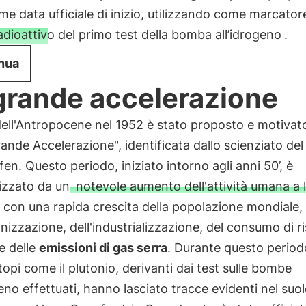
e data ufficiale di inizio, utilizzando come marcato
radioattivo del primo test della bomba all’idrogeno
.
nua
grande accelerazione
 dell'Antropocene nel 1952 è stato proposto e motiva
rande Accelerazione", identificata dallo scienziato de
ffen. Questo periodo, iniziato intorno agli anni 50’, è
izzato da un
notevole aumento dell'attività umana a l
, con una rapida crescita della popolazione mondiale,
anizzazione, dell'industrializzazione, del consumo di r
 e delle
emissioni di gas serra
. Durante questo periodo
topi come il plutonio, derivanti dai test sulle bombe
geno effettuati, hanno lasciato tracce evidenti nel suol