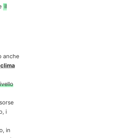
re
il
to anche
l
clima
ivello
isorse
, i
o, in