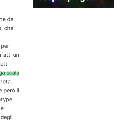
ne del
s, che
 per
nfatti un
etti
ga scala
aneta
 però il
otype
 e
 degli