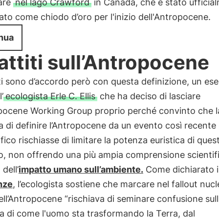
lare
nel lago Crawford
in Canada, che è stato ufficia
cato come chiodo d’oro per l'inizio dell'Antropocene.
nua
attiti sull’Antropocene
i sono d’accordo però con questa definizione, un es
l’
ecologista Erle C. Ellis
che ha deciso di lasciare
opocene Working Group proprio perché convinto che l
 di definire l’Antropocene da un evento così recente
fico rischiasse di limitare la potenza euristica di ques
o, non offrendo una più ampia comprensione scientif
dell’
impatto umano sull’ambiente.
Come dichiarato i
nze
, l’ecologista sostiene che marcare nel fallout nuc
 dell’Antropocene “rischiava di seminare confusione sull
 di come l'uomo sta trasformando la Terra, dal