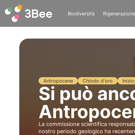
Biodiversità
Rigenerazion
Antropocene
Chiodo d'oro
Inizio
Si può anco
Antropoce
La commissione scientifica responsabil
nostro periodo geologico ha recenteme