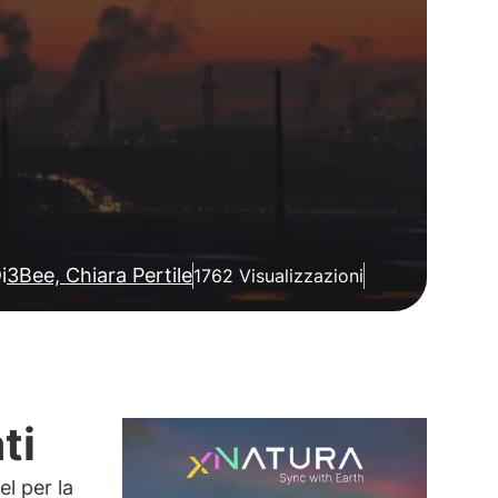
i
3Bee, Chiara Pertile
1762 Visualizzazioni
ti
l per la