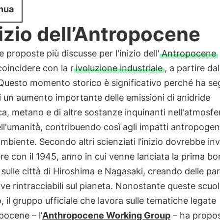
nua
nizio dell’Antropocene
e proposte più discusse per l'inizio dell'
Antropocene
 coincidere con la r
ivoluzione industriale
, a partire dal
 Questo momento storico è significativo perché ha s
 di un aumento importante delle emissioni di anidride
a, metano e di altre sostanze inquinanti nell'atmosfe
ll'umanità, contribuendo così agli impatti antropogeni
mbiente. Secondo altri scienziati l’inizio dovrebbe in
re con il 1945, anno in cui venne lanciata la prima b
sulle città di Hiroshima e Nagasaki, creando delle par
ive rintracciabili sul pianeta. Nonostante queste scuol
, il gruppo ufficiale che lavora sulle tematiche legate
opocene – l’
Anthropocene Working Group
– ha propos