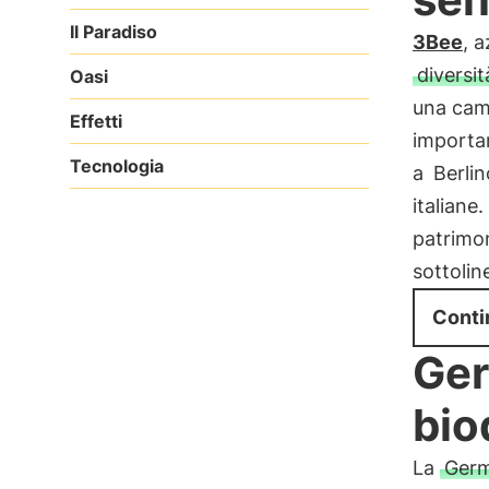
Il Paradiso
3Bee
, 
diversit
Oasi
una ca
Effetti
importa
Tecnologia
a
Berlin
italiane.
patrimon
sottolin
Conti
Ger
bio
La
Germ