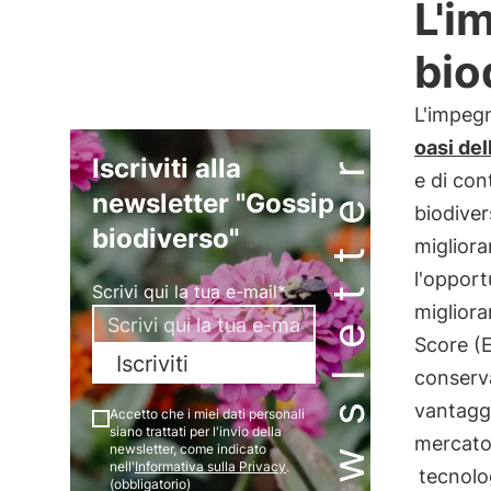
L'i
bio
L'impegn
oasi del
Newsletter
Iscriviti alla
e di con
newsletter "Gossip
biodiver
biodiverso"
migliora
l'opport
Scrivi qui la tua e-mail*
miglior
Score (
Iscriviti
conserva
vantaggi
Accetto che i miei dati personali
siano trattati per l'invio della
mercato.
newsletter, come indicato
nell'
Informativa sulla Privacy
.
tecnolo
(obbligatorio)