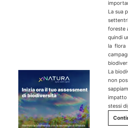
importa
La sua p
settentri
foreste 
quindi u
la
flora
campagn
biodiver
La biodi
non poss
sappiamo
impatto 
stessi d
Conti