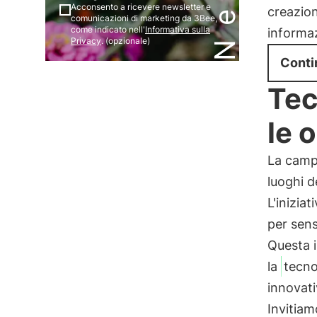
Acconsento a ricevere newsletter e
creazion
comunicazioni di marketing da 3Bee,
come indicato nell'
Informativa sulla
informaz
Privacy
. (opzionale)
Conti
Tec
le 
La campa
luoghi de
L'inizia
per sens
Questa i
la
tecno
innovat
Invitiam