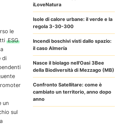
iLoveNatura
Isole di calore urbane: il verde e la
regola 3-30-300
rso le
tti
ESG
Incendi boschivi visti dallo spazio:
il caso Almería
la
 di
Nasce il biolago nell'Oasi 3Bee
ipendenti
della Biodiversità di Mezzago (MB)
guente
Confronto Satellitare: come è
Promoter
cambiato un territorio, anno dopo
anno
e un
hio sul
la