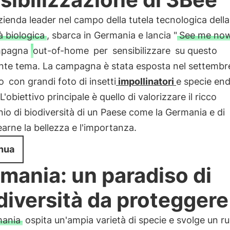
azienda leader nel campo della tutela tecnologica della
à biologica
, sbarca in Germania e lancia "
See me no
mpagna
out-of-home
per
sensibilizzare
su questo
nte tema. La campagna è stata esposta nel settemb
o
con grandi foto di insetti
impollinatori
e specie en
 L'obiettivo principale è quello di valorizzare il ricco
io di biodiversità di un Paese come la Germania e di
earne la bellezza e l'importanza.
nua
mania: un paradiso di
diversità da proteggere
ania
ospita un'ampia varietà di specie e svolge un ru