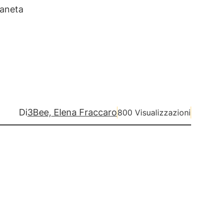
ianeta
Di
3Bee, Elena Fraccaro
800 Visualizzazioni