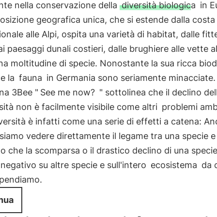
nte nella conservazione della
diversità biologica
in E
osizione geografica unica, che si estende dalla costa
onale alle Alpi, ospita una varietà di habitat, dalle fitt
ai paesaggi dunali costieri, dalle brughiere alle vette a
na moltitudine di specie. Nonostante la sua ricca biod
e la
fauna
in Germania sono seriamente minacciate.
a 3Bee "
See me now?
" sottolinea che il declino del
sità non è facilmente visibile come altri
problemi ambi
versità è infatti come una serie di effetti a catena: A
iamo vedere direttamente il legame tra una specie e l
 che la scomparsa o il drastico declino di una speci
negativo su altre specie e sull'intero
ecosistema
da c
ipendiamo.
nua