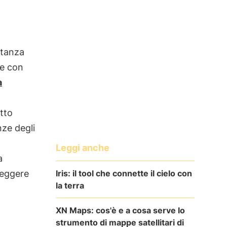
rtanza
ne con
a
atto
nze degli
Leggi anche
a
Iris: il tool che connette il cielo con
teggere
la terra
XN Maps: cos'è e a cosa serve lo
strumento di mappe satellitari di