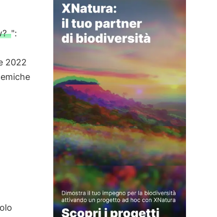
w?
":
re 2022
demiche
olo