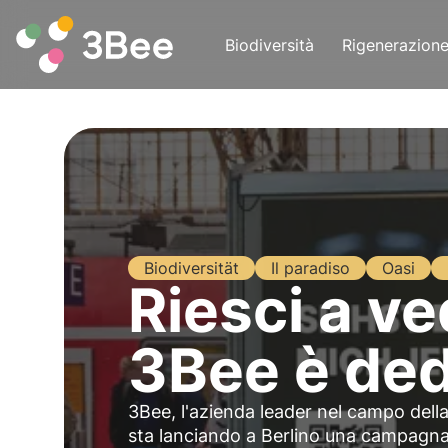
Biodiversità
Rigenerazion
Biodiversität
Il paradiso
Oasi
Riesci a v
3Bee è dedi
3Bee, l'azienda leader nel campo della
sta lanciando a Berlino una campagna 