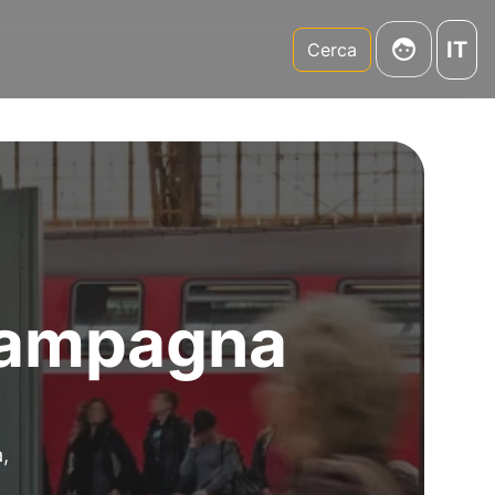
IT
m
Cerca
 campagna
,