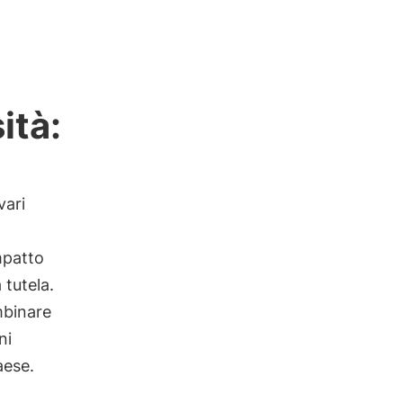
ità:
vari
mpatto
 tutela.
mbinare
ni
aese.
a