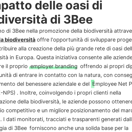
mpatto delle oasi di
diversità di 3Bee
o di 3Bee nella promozione della biodiversità attrave
la biodiversità
offre l'opportunità di sviluppare proge
tribuire alla creazione della più grande rete di oasi del
sità in Europa. Questa iniziativa consente alle aziende
re il proprio
employer branding
offrendo ai propri d
unità di entrare in contatto con la natura, con conse
amento del benessere aziendale e del
Employee Net 
E-NPS)
. Inoltre, coinvolgendo i propri clienti nella
zione della biodiversità, le aziende possono ottener
o competitivo e un migliore posizionamento del marc
 I dati monitorati, tracciati e trasparenti generati dal
gia di 3Bee
forniscono anche una solida base per la