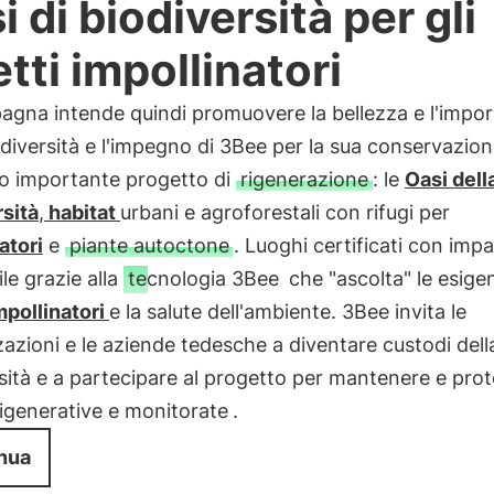
i di biodiversità per gli
etti impollinatori
agna intende quindi promuovere la bellezza e l'impo
odiversità e l'impegno di 3Bee per la sua conservazio
o importante progetto di
rigenerazione
: le
Oasi dell
sità
,
habitat
urbani e agroforestali con rifugi per
atori
e
piante autoctone
. Luoghi certificati con imp
ile grazie alla
tecnologia 3Bee
che "ascolta" le esige
pollinatori
e la salute dell'ambiente. 3Bee invita le
azioni e le aziende tedesche a diventare custodi dell
sità e a partecipare al progetto per mantenere e pro
rigenerative e monitorate
.
nua