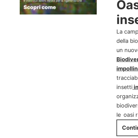
Oas
ins
La camp
della bi
un nuov
Biodiver
impollin
tracciab
insetti
im
organizz
biodiver
le
oasi 
Conti