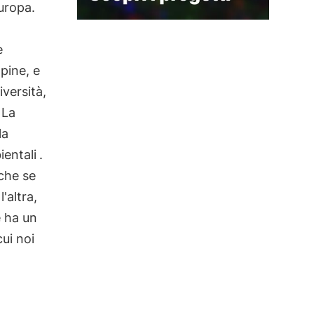
uropa.
e
lpine, e
iversità,
 La
la
entali
.
nche se
'altra,
e ha un
ui noi