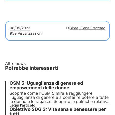
08/05/2023
Di
3Bee, Elena Fraccaro
959 Visualizzazioni
Altre news
Potrebbe interessarti
OSM 5: Uguaglianza di genere ed
empowerment delle donne
Scoprite come l'OSM 5 mira a raggiungere
l'uguaglianza di genere e a conferire potere a tutte
le donne e le ragazze. Scoprite le politiche relative
all'Obiettivo 5 e gli interventi attuati durante la
Leggi l'articolo
Obiettivo SDG 3: Vita sana e benessere per
pandemia. Leggete l'articolo per comprenderne
l'importanza e le sfide ancora aperte.
tutti