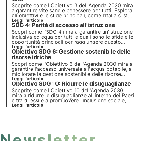
Scoprite come l'Obiettivo 3 dell'Agenda 2030 mira
a garantire vite sane e benessere per tutti. Esplora
gli obiettivi e le sfide principali, come l'Italia si sta
muovendo per raggiungere questi obiettivi e come
Leggi l'articolo
SDG 4: Parità di accesso all'istruzione
le aziende possono contribuire a questo traguardo.
Scopri come l'SDG 4 mira a garantire un'istruzione
inclusiva ed equa per tutti e quali sono le sfide e le
opportunità principali per raggiungere questo
obiettivo. Scopri anche come 3Bee promuove
Leggi l'articolo
Obiettivo SDG 6: Gestione sostenibile delle
l'educazione ambientale e la formazione degli
adulti.
risorse idriche
Scopri come l'Obiettivo 6 dell'Agenda 2030 mira a
garantire l'accesso universale all'acqua potabile, a
migliorare la gestione sostenibile delle risorse
idriche e dei servizi igienici e a proteggere gli
Leggi l'articolo
Obiettivo SDG 10: Ridurre le disuguaglianze
ecosistemi idrici.
Scoprite come l'Obiettivo 10 dell'Agenda 2030
mira a ridurre le disuguaglianze all'interno dei Paesi
e tra di essi e a promuovere l'inclusione sociale,
economica e politica. Esplorare le principali cause
Leggi l'articolo
delle disuguaglianze globali e nazionali e le
soluzioni innovative.
Newsletter