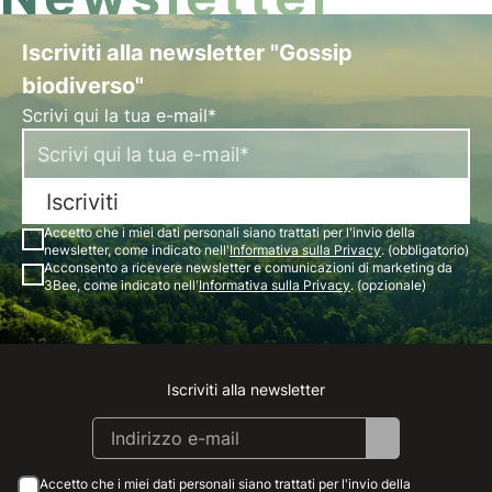
Iscriviti alla newsletter "Gossip
biodiverso"
Scrivi qui la tua e-mail*
Iscriviti
Accetto che i miei dati personali siano trattati per l'invio della
newsletter, come indicato nell'
Informativa sulla Privacy
. (obbligatorio)
Acconsento a ricevere newsletter e comunicazioni di marketing da
3Bee, come indicato nell'
Informativa sulla Privacy
. (opzionale)
Iscriviti alla newsletter
Instagram
Facebook
Linkedin
Youtube
Accetto che i miei dati personali siano trattati per l'invio della