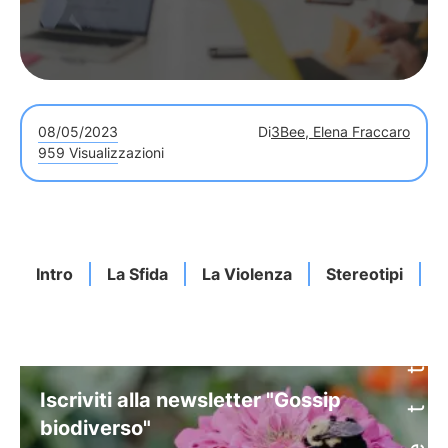
08/05/2023
Di
3Bee, Elena Fraccaro
959 Visualizzazioni
Intro
La Sfida
La Violenza
Stereotipi
U
Iscriviti alla newsletter "Gossip
biodiverso"