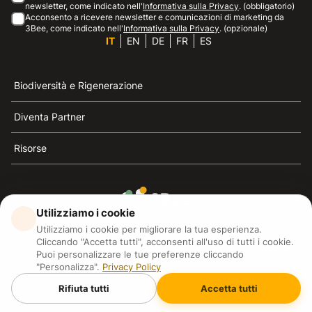
newsletter, come indicato nell'
Informativa sulla Privacy
. (obbligatorio)
Acconsento a ricevere newsletter e comunicazioni di marketing da
3Bee, come indicato nell'
Informativa sulla Privacy
. (opzionale)
IT
EN
DE
FR
ES
Biodiversità e Rigenerazione
Diventa Partner
Risorse
Utilizziamo i cookie
3Bee è il riferimento della sostenibilità, la difesa delle
Utilizziamo i cookie per migliorare la tua esperienza.
api e della biodiversità
Cliccando "Accetta tutti", acconsenti all'uso di tutti i cookie.
Puoi personalizzare le tue preferenze cliccando
"Personalizza".
Privacy Policy
3Bee S.R.L Via Pastrengo 14, 20159, Milano (MI)
P.IVA: IT09711590969
Rifiuta tutti
Accetta tutti
3Bee GmbHSede legale: Oranienburger Straße 23, 10178
BerlinHR number: 256594