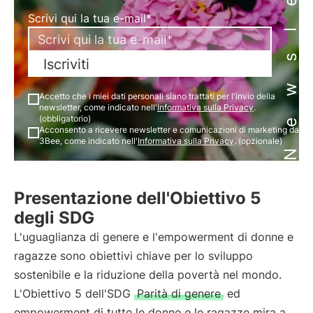
Newsletter
Scrivi qui la tua e-mail*
Iscriviti
Accetto che i miei dati personali siano trattati per l'invio della
newsletter, come indicato nell'
Informativa sulla Privacy
.
(obbligatorio)
Acconsento a ricevere newsletter e comunicazioni di marketing da
3Bee, come indicato nell'
Informativa sulla Privacy
. (opzionale)
Presentazione dell'Obiettivo 5
degli SDG
L'uguaglianza di genere e l'empowerment di donne e
ragazze sono obiettivi chiave per lo sviluppo
sostenibile e la riduzione della povertà nel mondo.
L'Obiettivo 5 dell'SDG
Parità di genere
ed
empowerment di tutte le donne e le ragazze mira a