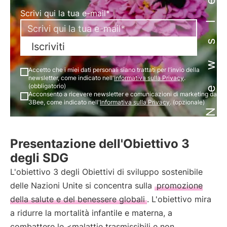
Newsletter
Scrivi qui la tua e-mail*
Iscriviti
Accetto che i miei dati personali siano trattati per l'invio della
newsletter, come indicato nell'
Informativa sulla Privacy
.
(obbligatorio)
Acconsento a ricevere newsletter e comunicazioni di marketing da
3Bee, come indicato nell'
Informativa sulla Privacy
. (opzionale)
Presentazione dell'Obiettivo 3
degli SDG
L'obiettivo 3 degli Obiettivi di sviluppo sostenibile
delle Nazioni Unite si concentra sulla
promozione
della salute e del benessere globali
. L'obiettivo mira
a ridurre la mortalità infantile e materna, a
combattere le <malattie trasmissibili e non