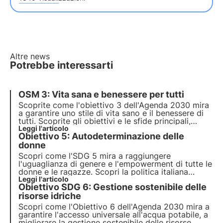
Altre news
Potrebbe interessarti
OSM 3: Vita sana e benessere per tutti
Scoprite come l'obiettivo 3 dell'Agenda 2030 mira
a garantire uno stile di vita sano e il benessere di
tutti. Scoprite gli obiettivi e le sfide principali,
come la Francia sta facendo progressi per
Leggi l'articolo
Obiettivo 5: Autodeterminazione delle
raggiungerli e come le imprese possono
contribuire a questo obiettivo.
donne
Scopri come l'SDG 5 mira a raggiungere
l'uguaglianza di genere e l'empowerment di tutte le
donne e le ragazze. Scopri la politica italiana
sull'Obiettivo 5 e le misure attuate durante la
Leggi l'articolo
Obiettivo SDG 6: Gestione sostenibile delle
pandemia.
risorse idriche
Scopri come l'Obiettivo 6 dell'Agenda 2030 mira a
garantire l'accesso universale all'acqua potabile, a
migliorare la gestione sostenibile delle risorse