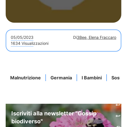
05/05/2023
Di
3Bee, Elena Fraccaro
1634 Visualizzazioni
Malnutrizione
Germania
I Bambini
Sosten
Iscriviti alla newsletter "Gossip
biodiverso"