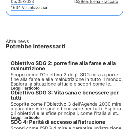
05/05/2023
Di
3Bee, Elena Fraccaro
1634 Visualizzazioni
Altre news
Potrebbe interessarti
Obiettivo SDG 2: porre fine alla fame e alla
malnutrizione
Scopri come l'
Obiettivo 2 degli SDG
mira a
porre
fine alla fame e alla malnutrizione in tutto il mondo
.
Esplora la situazione attuale e scopri come le
aziende possono contribuire a raggiungere questo
Leggi l'articolo
Obiettivo SDG 3: Vita sana e benessere per
obiettivo. Esplora i punti chiave dell'Obiettivo 2, le
sfide e le possibili soluzioni per il futuro.
tutti
Scoprite come l'Obiettivo 3 dell'Agenda 2030 mira
a garantire vite sane e benessere per tutti. Esplora
gli obiettivi e le sfide principali, come l'Italia si sta
muovendo per raggiungere questi obiettivi e come
Leggi l'articolo
SDG 4: Parità di accesso all'istruzione
le aziende possono contribuire a questo traguardo.
Scopri come l'SDG 4 mira a garantire un'istruzione