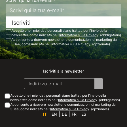
Scrivi qui la tua e-mail*
Iscriviti
Accetto che i miei dati personali siano trattati per l'invio della
newsletter, come indicato nell'
Informativa sulla Privacy
. (obbligatorio)
Acconsento a ricevere newsletter e comunicazioni di marketing da
3Bee, come indicato nell'
Informativa sulla Privacy
. (opzionale)
Iscriviti alla newsletter
Instagram
Facebook
Linkedin
Youtube
Accetto che i miei dati personali siano trattati per l'invio della
newsletter, come indicato nell'
Informativa sulla Privacy
. (obbligatorio)
Acconsento a ricevere newsletter e comunicazioni di marketing da
3Bee, come indicato nell'
Informativa sulla Privacy
. (opzionale)
IT
EN
DE
FR
ES