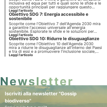
inclusiva ed equa per tutti e quali sono le sfide e le
opportunità principali per raggiungere questo
obiettivo. Scopri anche come 3Bee promuove
Leggi l'articolo
Obiettivo SDG 7: Energia accessibile e
l'educazione ambientale e la formazione degli
adulti.
sostenibile
Scoprite come l'Obiettivo 7 dell'Agenda 2030 mira
a garantire l'accesso universale all'energia
sostenibile. Esplorate le sfide e le soluzioni per
promuovere le energie rinnovabili e l'efficienza
Leggi l'articolo
Obiettivo SDG 10: Ridurre le disuguaglianze
energetica, il ruolo delle imprese e i progetti
innovativi in questo settore.
Scoprite come l'Obiettivo 10 dell'Agenda 2030
mira a ridurre le disuguaglianze all'interno dei Paesi
e tra di essi e a promuovere l'inclusione sociale,
economica e politica. Esplorare le principali cause
Leggi l'articolo
delle disuguaglianze globali e nazionali e le
soluzioni innovative.
Newsletter
Iscriviti alla newsletter "Gossip
biodiverso"