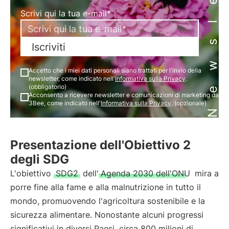
Newsletter
Scrivi qui la tua e-mail*
Iscriviti
Accetto che i miei dati personali siano trattati per l'invio della
newsletter, come indicato nell'
Informativa sulla Privacy
.
(obbligatorio)
Acconsento a ricevere newsletter e comunicazioni di marketing da
3Bee, come indicato nell'
Informativa sulla Privacy
. (opzionale)
Presentazione dell'Obiettivo 2
degli SDG
L'obiettivo
SDG2
dell'
Agenda 2030 dell'ONU
mira a
porre fine alla fame e alla malnutrizione in tutto il
mondo, promuovendo l'agricoltura sostenibile e la
sicurezza alimentare. Nonostante alcuni progressi
significativi in diversi Paesi, circa 800 milioni di