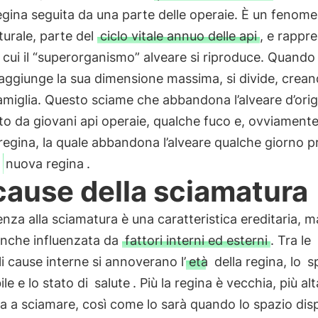
egina seguita da una parte delle operaie. È un fenom
turale, parte del
ciclo vitale annuo delle api
, e rappre
cui il “superorganismo” alveare si riproduce. Quando
 raggiunge la sua dimensione massima, si divide, crea
miglia. Questo sciame che abbandona l’alveare d’orig
 da giovani api operaie, qualche fuco e, ovviamente
 regina, la quale abbandona l’alveare qualche giorno 
a
nuova regina
.
cause della sciamatura
nza alla sciamatura è una caratteristica ereditaria, 
anche influenzata da
fattori interni ed esterni
. Tra le
li cause interne si annoverano l’
età
della regina, lo
s
ile e lo stato di
salute
. Più la regina è vecchia, più alt
 a sciamare, così come lo sarà quando lo spazio disp