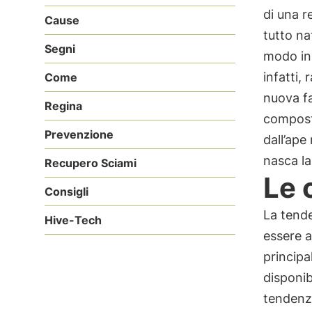
di una r
Cause
tutto na
Segni
modo in 
infatti,
Come
nuova fa
Regina
composto
Prevenzione
dall’ape
nasca l
Recupero Sciami
Le 
Consigli
La tende
Hive-Tech
essere 
principa
disponib
tendenza