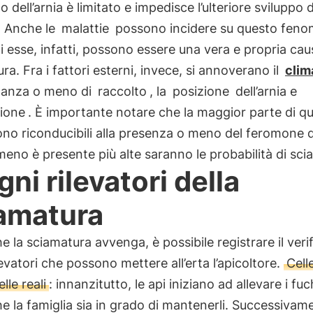
no dell’arnia è limitato e impedisce l’ulteriore sviluppo d
. Anche le
malattie
possono incidere su questo feno
i esse, infatti, possono essere una vera e propria cau
ra. Fra i fattori esterni, invece, si annoverano il
clim
danza o meno di
raccolto
, la
posizione
dell’arnia e
zione
. È importante notare che la maggior parte di q
no riconducibili alla presenza o meno del feromone d
meno è presente più alte saranno le probabilità di sci
gni rilevatori della
amatura
e la sciamatura avvenga, è possibile registrare il verif
levatori che possono mettere all’erta l’apicoltore.
Cell
lle reali
: innanzitutto, le api iniziano ad allevare i fu
e la famiglia sia in grado di mantenerli. Successivame