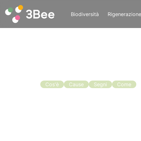
Biodiversità
Rigenerazion
Cos'è
Cause
Segni
Come
La Sciamat
Prevenzion
Con la fine di aprile e l’inizio di magg
l’apicoltore, non solo perché le api 