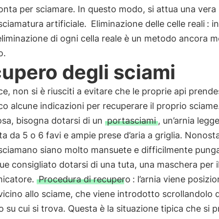
onta per sciamare. In questo modo, si attua una vera
sciamatura artificiale.
Eliminazione delle celle reali
: i
eliminazione di ogni cella reale è un metodo ancora m
o.
upero degli sciami
ce, non si è riusciti a evitare che le proprie api prende
co alcune indicazioni per recuperare il proprio sciame
sa, bisogna dotarsi di un
portasciami
, un’arnia legg
 da 5 o 6 favi e ampie prese d’aria a griglia. Nonosta
 sciamano siano molto mansuete e difficilmente pung
 consigliato dotarsi di una tuta, una maschera per il
micatore.
Procedura di recupero
: l’arnia viene posizi
vicino allo sciame, che viene introdotto scrollandolo 
 su cui si trova. Questa è la situazione tipica che si 