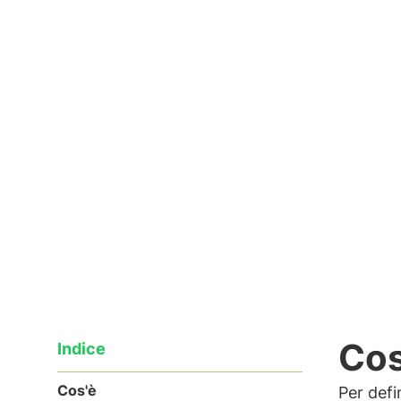
in questi primi mesi primaverili, si ve
Leggi l'articolo
18/04/2018
Cos
Indice
Cos'è
Per defi