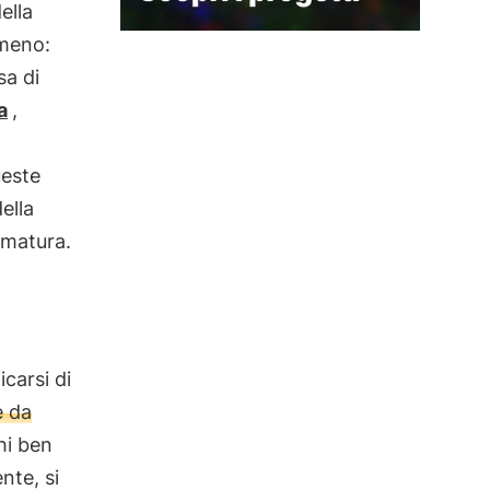
ella
meno:
sa di
a
,
ueste
ella
amatura.
icarsi di
e da
chi ben
nte, si