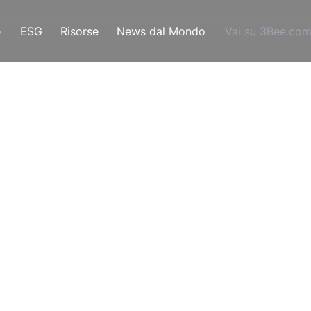
e
ESG
Risorse
News dal Mondo
Vai su 3Bee.co
ura: Modalità, 
e E Controllo
io, inizia un periodo di lavoro molto intenso per
cominciano a bottinare e produrre miele, ma anche perc