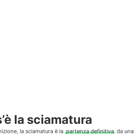
rifica il famoso fenomeno della sciamatura.
Di
3
’è la sciamatura
nizione, la sciamatura è la
partenza definitiva
da una