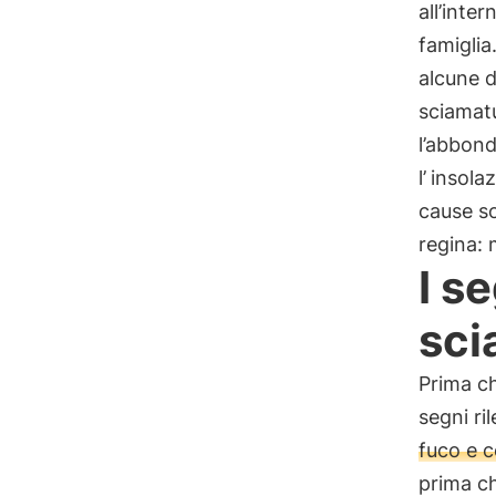
all’inter
famiglia
alcune d
sciamatu
l’abbon
l’
insola
cause so
regina: 
I se
sci
Prima ch
segni ri
fuco e ce
prima ch