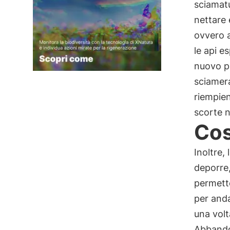
sciamatur
nettare 
ovvero a
le api e
nuovo po
sciamera
riempien
scorte n
Cos
Inoltre,
deporre,
permette
per anda
una volt
Abbandon