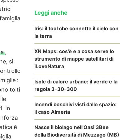
trici
Leggi anche
famiglia
Iris: il tool che connette il cielo con
la terra
XN Maps: cos'è e a cosa serve lo
ta
,
strumento di mappe satellitari di
ne, si
iLoveNatura
controllo
amiglie
:
Isole di calore urbane: il verde e la
regola 3-30-300
no tolti
lle
Incendi boschivi visti dallo spazio:
i. In
il caso Almería
inforza
ratica è
Nasce il biolago nell'Oasi 3Bee
della Biodiversità di Mezzago (MB)
iglia