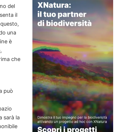
eno del
senta il
 questo,
ndo una
ine è
,
prima che
ma può
pazio
a sarà la
onibile