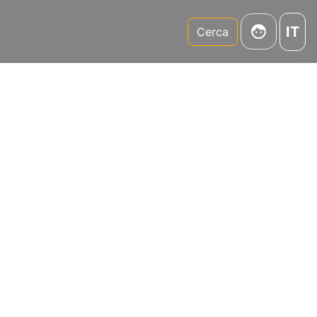
IT
m
Cerca
Cause,
hé,