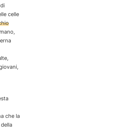
rdi
lle celle
chio
 umano,
terna
lte,
giovani,
esta
ma che la
 della