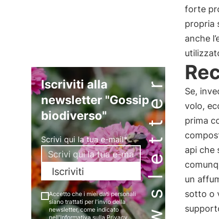
forte pr
propria 
anche l’
utilizzat
Rec
Newsletter
Iscriviti alla
Se, inve
newsletter "Gossip
volo, ec
biodiverso"
prima co
composta
Scrivi qui la tua e-mail*
api che
comunque
Iscriviti
un affu
sotto o 
Accetto che i miei dati personali
siano trattati per l'invio della
supporto
newsletter, come indicato
nell'
Informativa sulla Privacy
.