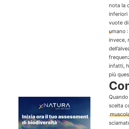
nota la c
inferior
vuote di
umano
invece, 
dell’alve
frequenz
infatti,
più ques
Com
Quando 
scelta 
muscol
sciamatu