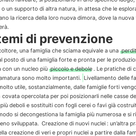
o un supporto di altra natura, in attesa che le esplora
no la ricerca della loro nuova dimora, dove la nuova 
erà.
temi di prevenzione
icoltore, una famiglia che sciama equivale a una
perdi
l posto di una famiglia forte e pronta per le produzio
à con un nucleo più
piccolo e debole
. Le pratiche di 
ciamatura sono molto importanti.
Livellamento delle f
molto utile, sostanzialmente, dalle famiglie forti vengo
n covata opercolata per poi posizionarli nelle casse de
più deboli e sostituiti con fogli cerei o favi già costruit
odo si decongestiona la famiglia più numerosa e si r
meno sviluppata.
Creazione di nuovi nuclei
: un’altra p
ella creazione di veri e propri nuclei a partire dalla fam