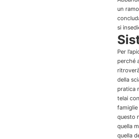
un ramo 
concluda
si insedi
Sis
Per l’ap
perché a
ritrover
della s
pratica 
telai co
famiglie 
questo m
quella 
quella d