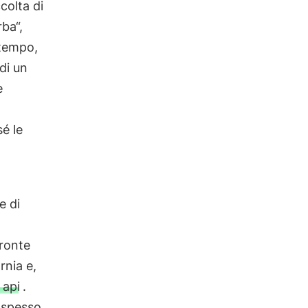
ccolta di
rba“,
ntempo,
di un
e
é le
e di
pronte
rnia e,
 api
.
, spesso