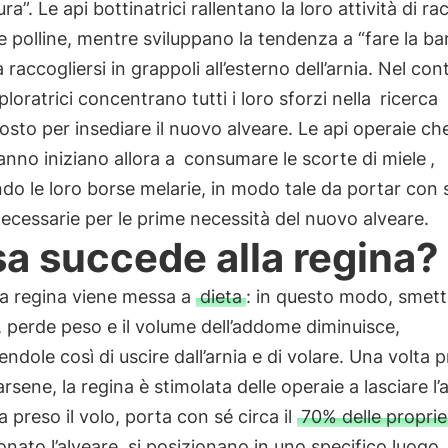
a”. Le api bottinatrici rallentano la loro attività di ra
e polline, mentre sviluppano la tendenza a “fare la ba
 raccogliersi in grappoli all’esterno dell’arnia. Nel co
sploratrici concentrano tutti i loro sforzi nella
ricerca
sto per insediare il nuovo alveare. Le api operaie ch
nno iniziano allora a
consumare le scorte di miele
,
do le loro borse melarie, in modo tale da portar con s
ecessarie per le prime necessità del nuovo alveare.
a succede alla regina?
 la regina viene messa a
dieta
: in questo modo, smett
 perde peso e il volume dell’addome diminuisce,
ndole così di uscire dall’arnia e di volare. Una volta 
rsene, la regina è stimolata delle operaie a lasciare l’a
a preso il volo, porta con sé circa il
70% delle proprie
ato l’alveare, si posizionano in uno specifico luogo