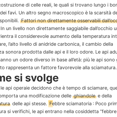
ostruzione di celle reali, le quali si trovano lungo i bo
i dei favi. Un altro segno macroscopico è la scarsità de
sponibili.
Fattori non direttamente osservabili dall’oc
: In un livello non direttamente saggiabile dall’occhio
rientra il considerevole aumento della temperatura in
are, l’alto livello di anidride carbonica, il cambio della
a sonora prodotta dalle api e il loro odore. Le api adu
 hanno un odore diverso in base all’età: più le api sono 
to rappresenta un fattore favorevole alla sciamatura.
e si svolge
le api operaie decidono che è tempo di sciamare, qu
comporta una modificazione delle
ghiandole
e della
atura
delle api stesse.
Febbre sciamatoria
: Poco pri
ra si verifichi, le api entrano nella cosiddetta “febbre