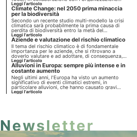
Meteorologica Mondiale (OMM), ha rilasciato il
Leggi l'articolo
Climate Change: nel 2050 prima minaccia
report sullo Stato del Clima Europeo del 2023
(ESOTC 2023). Scopri i dettagli in questo articolo.
per la biodiversità
Secondo un recente studio multi-modello la crisi
climatica sarà probabilmente la prima causa di
perdita di biodiversità entro la metà del
ventunesimo secolo. Leggi di più sulle cause della
Leggi l'articolo
Aziende e valutazione del rischio climatico
perdita di biodiversità.
Il tema del rischio climatico è di fondamentale
importanza per le aziende, che si ritrovano a
doverlo valutare e ad adottare, di conseguenza,
misure di adattamento. Scopri quali sono le
Leggi l'articolo
Alluvioni in Europa: sempre più intense e in
normative europee in questo ambito e come le
aziende possono gestire efficacemente questi
costante aumento
rischi.
Negli ultimi anni, l'Europa ha visto un aumento
significativo di eventi climatici estremi, in
particolare alluvioni, che hanno causato gravi
danni economici e numerose vittime. Un fenomeno
Leggi l'articolo
strettamente legato ai cambiamenti climatici, che
influenzano la frequenza e l'intensità delle
precipitazioni.
Newsletter