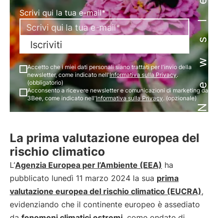
Newsletter
Scrivi qui la tua e-mail*
Iscriviti
Accetto che i miei dati personali siano trattati per l'invio della
newsletter, come indicato nell'
Informativa sulla Privacy
.
(obbligatorio)
Acconsento a ricevere newsletter e comunicazioni di marketing da
3Bee, come indicato nell'
Informativa sulla Privacy
. (opzionale)
La prima valutazione europea del
rischio climatico
L’
Agenzia Europea per l’Ambiente (EEA)
ha
pubblicato lunedì 11 marzo 2024 la sua
prima
valutazione europea del rischio climatico (EUCRA)
,
evidenziando che il continente europeo è assediato
da
fenomeni climatici estremi
, come ondate di