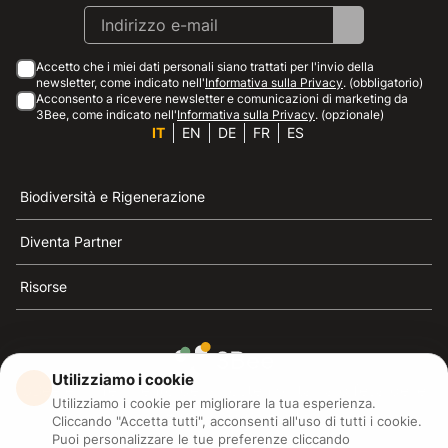
Accetto che i miei dati personali siano trattati per l'invio della
newsletter, come indicato nell'
Informativa sulla Privacy
. (obbligatorio)
Acconsento a ricevere newsletter e comunicazioni di marketing da
3Bee, come indicato nell'
Informativa sulla Privacy
. (opzionale)
IT
EN
DE
FR
ES
Biodiversità e Rigenerazione
Diventa Partner
Risorse
Utilizziamo i cookie
3Bee è il riferimento della sostenibilità, la difesa delle
Utilizziamo i cookie per migliorare la tua esperienza.
api e della biodiversità
Cliccando "Accetta tutti", acconsenti all'uso di tutti i cookie.
Puoi personalizzare le tue preferenze cliccando