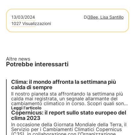
13/03/2024
Di
3Bee, Lisa Santillo
1027 Visualizzazioni
Altre news
Potrebbe interessarti
Clima: il mondo affronta la settimana più
calda di sempre
Il nostro pianeta sta affrontando la
settimana più
calda mai registrata
, un segnale allarmante del
cambiamento climatico in corso. Scopri quali sono
le conseguenze sulla biodiversità e quali misure
Leggi l'articolo
Copernicus: il report sullo stato europeo del
dobbiamo adottare per preservarla di fronte al
cambiamento climatico.
clima 2023
In occasione della Giornata Mondiale della Terra, il
Servizio per i Cambiamenti Climatici Copernicus
(C3S), in collaborazione con l'Organizzazione