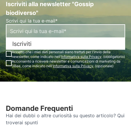
Iscriviti alla newsletter "Gossip
biodiverso"
Scrivi qui la tua e-mail*
Iscriviti
Accetto che i miei dati personali siano trattati per l'invio della
newsletter, come indicato nell'
Informativa sulla Privacy
. (obbligatorio)
Acconsento a ricevere newsletter e comunicazioni di marketing da
3Bee, come indicato nell'
Informativa sulla Privacy
. (opzionale)
Domande Frequenti
Hai dei dubbi o altre curiosità su questo articolo? Qui
troverai spunti