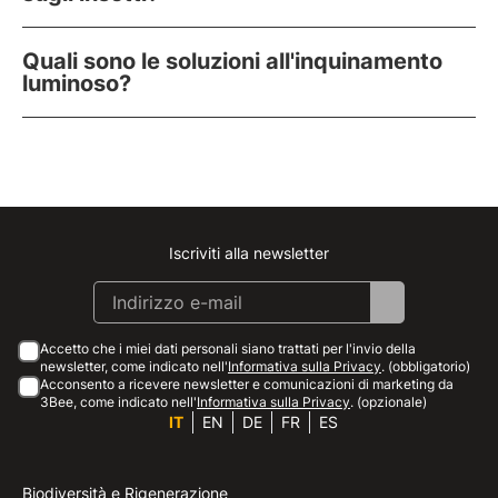
Quali sono le soluzioni all'inquinamento
luminoso?
Iscriviti alla newsletter
Instagram
Facebook
Linkedin
Youtube
Accetto che i miei dati personali siano trattati per l'invio della
newsletter, come indicato nell'
Informativa sulla Privacy
. (obbligatorio)
Acconsento a ricevere newsletter e comunicazioni di marketing da
3Bee, come indicato nell'
Informativa sulla Privacy
. (opzionale)
IT
EN
DE
FR
ES
Biodiversità e Rigenerazione