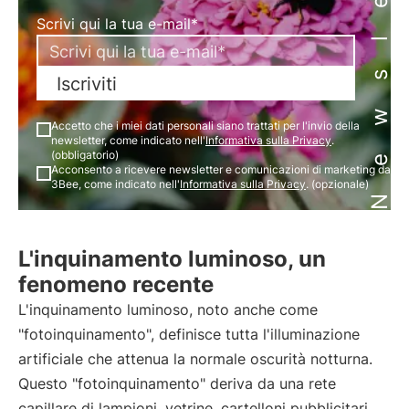
Newsletter
Scrivi qui la tua e-mail*
Iscriviti
Accetto che i miei dati personali siano trattati per l'invio della
newsletter, come indicato nell'
Informativa sulla Privacy
.
(obbligatorio)
Acconsento a ricevere newsletter e comunicazioni di marketing da
3Bee, come indicato nell'
Informativa sulla Privacy
. (opzionale)
L'inquinamento luminoso, un
fenomeno recente
L'inquinamento luminoso, noto anche come
"fotoinquinamento", definisce tutta l'illuminazione
artificiale che attenua la normale oscurità notturna.
Questo "fotoinquinamento" deriva da una rete
capillare di lampioni, vetrine, cartelloni pubblicitari,