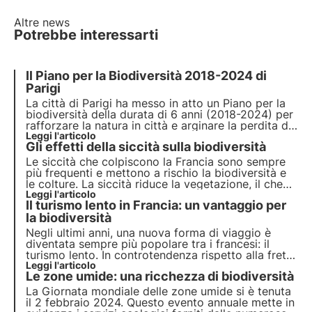
Altre news
Potrebbe interessarti
Il Piano per la Biodiversità 2018-2024 di
Parigi
La città di Parigi ha messo in atto un Piano per la
biodiversità della durata di 6 anni (2018-2024) per
rafforzare la natura in città e arginare la perdita di
biodiversità. Questo articolo analizza le varie
Leggi l'articolo
Gli effetti della siccità sulla biodiversità
azioni attuate nell'ambito del Piano per la
biodiversità.
Le siccità che colpiscono la Francia sono sempre
più frequenti e mettono a rischio la biodiversità e
le colture. La siccità riduce la vegetazione, il che
significa meno risorse di nettare per gli
Leggi l'articolo
Il turismo lento in Francia: un vantaggio per
impollinatori.
la biodiversità
Negli ultimi anni, una nuova forma di viaggio è
diventata sempre più popolare tra i francesi: il
turismo lento. In controtendenza rispetto alla fretta
dei nostri tempi, questo approccio privilegia la
Leggi l'articolo
Le zone umide: una ricchezza di biodiversità
qualità rispetto alla quantità, l'autenticità rispetto
alla standardizzazione e il rispetto dell'ambiente
La Giornata mondiale delle zone umide si è tenuta
rispetto al consumismo sfrenato.
il 2 febbraio 2024. Questo evento annuale mette in