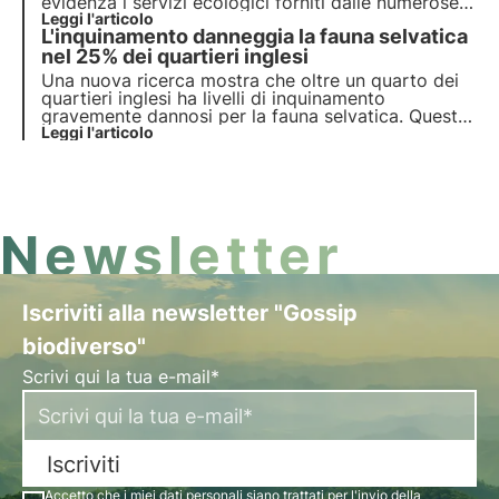
evidenza i servizi ecologici forniti dalle numerose
aree interessate. Ma cosa significa questo termine?
Leggi l'articolo
L'inquinamento danneggia la fauna selvatica
Quali sono i benefici per la biodiversità? Trovate le
risposte in questo articolo.
nel 25% dei quartieri inglesi
Una nuova ricerca mostra che oltre un quarto dei
quartieri inglesi ha livelli di inquinamento
gravemente dannosi per la fauna selvatica. Questo
è il formato 3Bee per le notizie sostenibili in meno
Leggi l'articolo
di 1 minuto: scoprite i fatti chiave e condividete le
notizie!
Newsletter
Iscriviti alla newsletter "Gossip
biodiverso"
Scrivi qui la tua e-mail*
Iscriviti
Accetto che i miei dati personali siano trattati per l'invio della