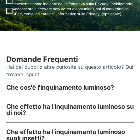
newsletter, come indicato nell'
Informativa sulla Privacy
. (obbligatorio)
Acconsento a ricevere newsletter e comunicazioni di marketing da
3Bee, come indicato nell'
Informativa sulla Privacy
. (opzionale)
Domande Frequenti
Hai dei dubbi o altre curiosità su questo articolo? Qui
troverai spunti
Che cos'è l'inquinamento luminoso?
Che effetto ha l'inquinamento luminoso su
di noi?
Che effetto ha l'inquinamento luminoso
sugli insetti?