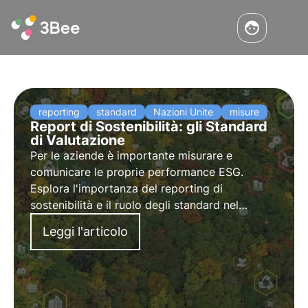
reporting
standard
Nazioni Unite
misure
Report di Sostenibilità: gli Standard
di Valutazione
Per le aziende è importante misurare e
comunicare le proprie performance ESG.
Esplora l'importanza del reporting di
sostenibilità e il ruolo degli standard nel
raggiungimento della compliance. Scopri
Leggi l'articolo
l'approccio di 3Bee e come i suoi progetti si
allineano agli obiettivi globali di sostenibilità.