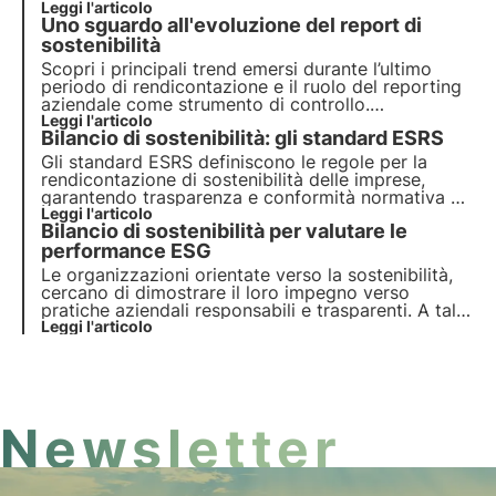
verde e responsabile. Approfondisci con la guida
Leggi l'articolo
Uno sguardo all'evoluzione del report di
3Bee sul report di sostenibilità.
sostenibilità
Scopri i principali trend emersi durante l’ultimo
periodo di rendicontazione e il ruolo del
reporting
aziendale
come strumento di controllo.
Approfondisci il tema consultando il prezioso
Leggi l'articolo
Bilancio di sostenibilità: gli standard ESRS
white paper
di 3Bee.
Gli standard ESRS definiscono le regole per la
rendicontazione di sostenibilità delle imprese,
garantendo trasparenza e conformità normativa su
tutti gli aspetti ESG. Scopri in questo articolo cosa
Leggi l'articolo
Bilancio di sostenibilità per valutare le
sono, come funzionano e quali sono i principali
requisiti da rispettare.
performance ESG
Le organizzazioni orientate verso la sostenibilità,
cercano di dimostrare il loro impegno verso
pratiche aziendali responsabili e trasparenti. A tal
fine, il bilancio di sostenibilità si è rivelato uno
Leggi l'articolo
strumento chiave per valutare e comunicare le
performance ESG di un'azienda.
Newsletter