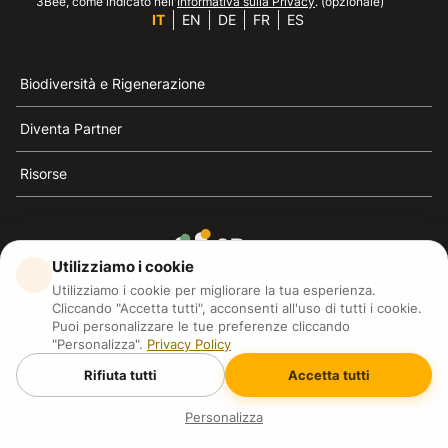
3Bee, come indicato nell'
Informativa sulla Privacy
. (opzionale)
IT
EN
DE
FR
ES
Biodiversità e Rigenerazione
Diventa Partner
Risorse
Utilizziamo i cookie
3Bee è il riferimento della sostenibilità, la difesa delle
Utilizziamo i cookie per migliorare la tua esperienza.
api e della biodiversità
Cliccando "Accetta tutti", acconsenti all'uso di tutti i cookie.
Puoi personalizzare le tue preferenze cliccando
"Personalizza".
Privacy Policy
3Bee S.R.L Via Pastrengo 14, 20159, Milano (MI)
P.IVA: IT09711590969
Rifiuta tutti
Accetta tutti
3Bee GmbHSede legale: Oranienburger Straße 23, 10178
BerlinHR number: 256594
Copyright
2026
3Bee - All rights reserved.
Personalizza