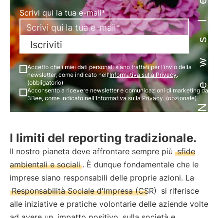
Newsletter
Scrivi qui la tua e-mail*
Iscriviti
Accetto che i miei dati personali siano trattati per l'invio della
newsletter, come indicato nell'
Informativa sulla Privacy
.
(obbligatorio)
Acconsento a ricevere newsletter e comunicazioni di marketing da
3Bee, come indicato nell'
Informativa sulla Privacy
. (opzionale)
I limiti del reporting tradizionale.
Il nostro pianeta deve affrontare sempre più
sfide
ambientali e sociali
. È dunque fondamentale che le
imprese siano responsabili delle proprie azioni. La
Responsabilità Sociale d'Impresa (CSR)
si riferisce
alle iniziative e pratiche volontarie delle aziende volte
ad avere un
impatto positivo
sulla società e