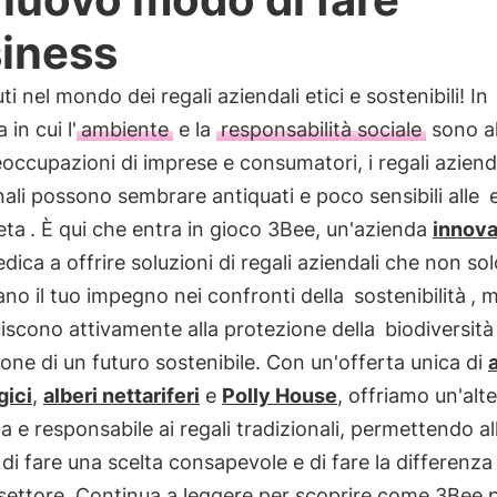
iness
i nel mondo dei regali aziendali etici e sostenibili! In
in cui l'
ambiente
e la
responsabilità sociale
sono al
eoccupazioni di imprese e consumatori, i regali aziend
nali possono sembrare antiquati e poco sensibili alle
eta
. È qui che entra in gioco 3Bee, un'azienda
innova
edica a offrire soluzioni di regali aziendali che non sol
no il tuo impegno nei confronti della
sostenibilità
, 
iscono attivamente alla protezione della
biodiversità
ne di un futuro sostenibile. Con un'offerta unica di
gici
,
alberi nettariferi
e
Polly House
, offriamo un'alt
a e responsabile ai regali tradizionali, permettendo al
di fare una scelta consapevole e di fare la differenza
settore. Continua a leggere per scoprire come 3Bee 