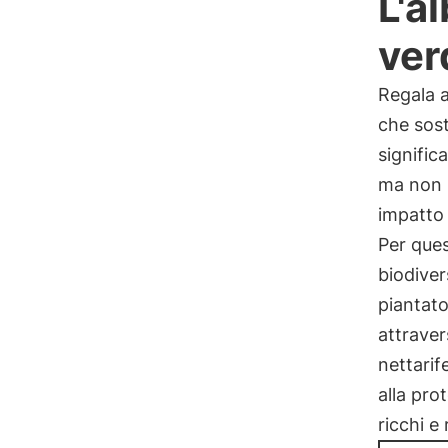
L'a
ver
Regala a
che sost
signific
ma non s
impatto 
Per que
biodiver
piantato
attravers
nettarife
alla pro
ricchi e