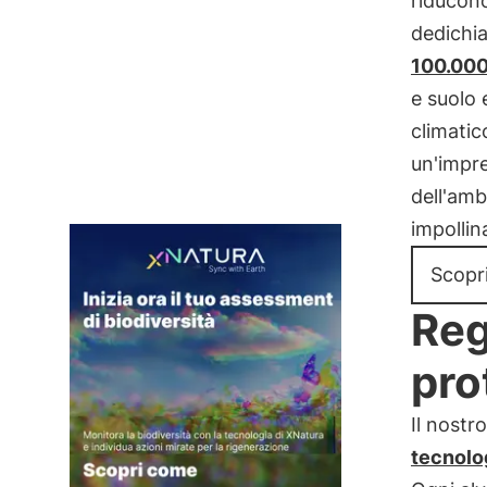
riducono
dedichia
100.000
e suolo 
climatic
un'impr
dell'amb
impollin
Scopri
Reg
pro
Il nostr
tecnolo