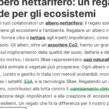
lbero nettarifero: un reg
de per gli ecosistemi
i tuoi collaboratori un
albero nettarifero
: il regalo az
iene gli ecosistemi e l'ambiente. Regalare un albero m
a fornire cibo e
nettare
agli insetti impollinatori, come 
olo. Gli alberi, oltre ad
assorbire Co2
, hanno un gra
sul miglioramento della qualità del suolo, dell’aria e de
sto motivo, i boschi 3Bee rappresentano
oasi natural
sità animale e vegetale può prosperare. Ogni albero 
, curato e gestito in Italia con metodi sostenibili, mo
o i satelliti
ESA
e la tecnologia 3Bee. Regalando un 
ro, contribuisci alla lotta contro il
cambiamento clim
tezione degli
impollinatori
e alla creazione di
ecosist
 resilienti. Un regalo che fa la differenza per il nostro 