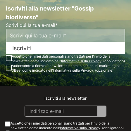
Iscriviti alla newsletter "Gossip
biodiverso"
Scrivi qui la tua e-mail*
Iscriviti
Accetto che i miei dati personali siano trattati per l'invio della
newsletter, come indicato nell'
Informativa sulla Privacy
. (obbligatorio)
Acconsento a ricevere newsletter e comunicazioni di marketing da
3Bee, come indicato nell'
Informativa sulla Privacy
. (opzionale)
Iscriviti alla newsletter
Instagram
Facebook
Linkedin
Youtube
Accetto che i miei dati personali siano trattati per l'invio della
newsletter, come indicato nell'
Informativa sulla Privacy
. (obbligatorio)