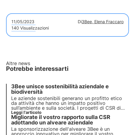
11/05/2023
Di
3Bee, Elena Fraccaro
140 Visualizzazioni
Altre news
Potrebbe interessarti
3Bee unisce sostenibilità aziendale e
biodiversità
Le aziende sostenibili generano un profitto etico
da attività che hanno un impatto positivo
sull’ambiente e sulla società. I progetti di CSR di
3Bee rigenerano la biodiversità. Scopri come
Leggi l'articolo
Migliorate il vostro rapporto sulla CSR
essere (più) sostenibile e come proteggere la
biodiversità coinvolgendo i tuoi dipendenti.
adottando un alveare aziendale
La sponsorizzazione dell'alveare 3Bee è un
approccio
innovativo
per migliorare il vostro