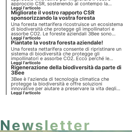
approccio CSR, sostenendo al contempo la
biodiversità. Sponsorizzate un alveare connesso e
Leggi l'articolo
Migliorate il vostro rapporto CSR
monitorate le api dalla vostra app, educando al
contempo i vostri dipendenti sull'importanza
sponsorizzando la vostra foresta
dell'impollinazione.
Una foresta nettarifera ricostruisce un ecosistema
di biodiversità che protegge gli impollinatori e
assorbe CO2. Le foreste aziendali 3Bee sono
quindi la soluzione innovativa per le aziende che
Leggi l'articolo
Piantate la vostra foresta aziendale!
vogliono avere un impatto positivo sull'ambiente.
Una foresta nettarifera consente di ripristinare un
sistema di biodiversità che protegge gli
impollinatori e assorbe CO2. Ecco perché le
foreste aziendali di 3Bee sono la soluzione
Leggi l'articolo
Rigenerazione della biodiversità da parte di
innovativa per le aziende che vogliono avere un
impatto positivo sull'ambiente.
3Bee
3Bee è l'azienda di tecnologia climatica che
protegge la biodiversità e offre soluzioni
innovative per aiutare a preservare la vita degli
impollinatori, custodi della salute dei nostri
Leggi l'articolo
ecosistemi. Scoprite come 3Bee lavora per
rigenerare la biodiversità.
Newsletter