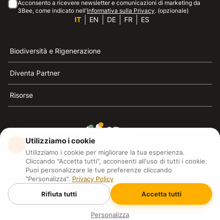
Acconsento a ricevere newsletter e comunicazioni di marketing da
3Bee, come indicato nell'
Informativa sulla Privacy
. (opzionale)
IT
EN
DE
FR
ES
Biodiversità e Rigenerazione
Diventa Partner
Risorse
Utilizziamo i cookie
3Bee è il riferimento della sostenibilità, la difesa delle
Utilizziamo i cookie per migliorare la tua esperienza.
api e della biodiversità
Cliccando "Accetta tutti", acconsenti all'uso di tutti i cookie.
Puoi personalizzare le tue preferenze cliccando
"Personalizza".
Privacy Policy
3Bee S.R.L Via Pastrengo 14, 20159, Milano (MI)
P.IVA: IT09711590969
Rifiuta tutti
Accetta tutti
3Bee GmbHSede legale: Oranienburger Straße 23, 10178
BerlinHR number: 256594
Copyright
2026
3Bee - All rights reserved.
Personalizza