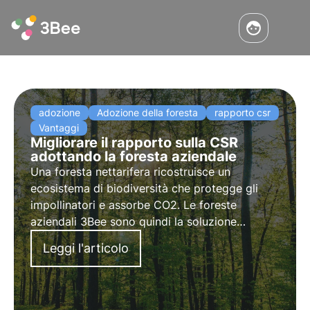
adozione
Adozione della foresta
rapporto csr
Vantaggi
Migliorare il rapporto sulla CSR
adottando la foresta aziendale
Una foresta nettarifera ricostruisce un
ecosistema di biodiversità che
protegge gli
impollinatori
e
assorbe CO2
. Le foreste
aziendali 3Bee sono quindi la soluzione
innovativa per le aziende che vogliono avere
Leggi l'articolo
un impatto positivo sull'ambiente.