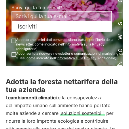
Newsletter
Scrivi qui la tua e-mail*
Iscriviti
Accetto che i miei dati personali siano trattati per l'invio della
newsletter, come indicato nell'
Informativa sulla Privacy
.
(obbligatorio)
Acconsento a ricevere newsletter e comunicazioni di marketing da
3Bee, come indicato nell'
Informativa sulla Privacy
. (opzionale)
Adotta la foresta nettarifera della
tua azienda
I
cambiamenti climatici
e la consapevolezza
dell'impatto umano sull'ambiente hanno portato
molte aziende a cercare
soluzioni sostenibili
per
ridurre la loro impronta ecologica e contribuire
attivamente alla protezione del nostro pianeta.
Le