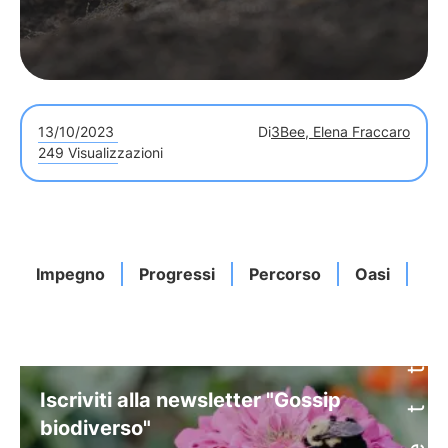
13/10/2023
Di
3Bee, Elena Fraccaro
249 Visualizzazioni
Impegno
Progressi
Percorso
Oasi
Bio
Iscriviti alla newsletter "Gossip
biodiverso"