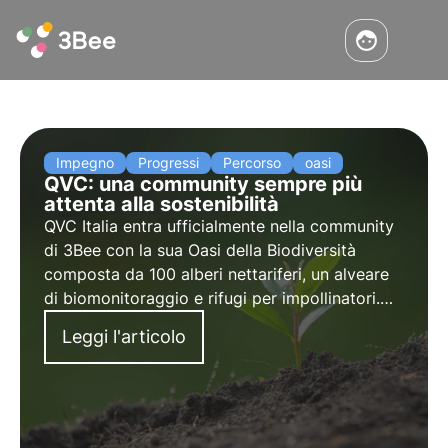
Impegno
Progressi
Percorso
oasi
QVC: una community sempre più
attenta alla sostenibilità
QVC Italia entra ufficialmente nella community
di 3Bee con la sua Oasi della Biodiversità
composta da 100 alberi nettariferi, un alveare
di biomonitoraggio e rifugi per impollinatori.
L'intervista a Barbara Azzena, Logistics
Leggi l'articolo
Manager capo gruppo ESBRG (Environmental
Sustainability Business Resource).