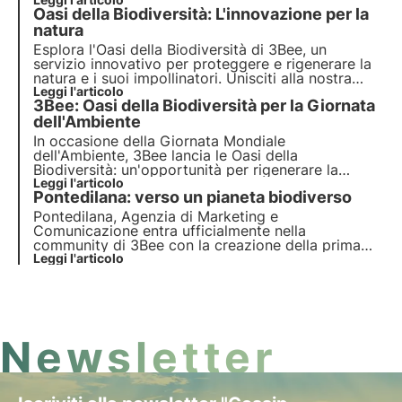
nettariferi composti da ben 200 alberi melliferi. Il
Oasi della Biodiversità: L'innovazione per la
loro è un esempio concreto di sostenibilità
aziendale e rigenerazione della biodiversità.
natura
Esplora l'Oasi della Biodiversità di 3Bee, un
servizio innovativo per proteggere e
rigenerare la
natura e i suoi impollinatori
. Unisciti alla nostra
mission e scopri come la
Leggi l'articolo
tecnologia
e la
3Bee: Oasi della Biodiversità per la Giornata
biodiversità
si incontrano per creare un
futuro
più
verde per le aziende e il pianeta.
dell'Ambiente
In occasione della Giornata Mondiale
dell'Ambiente, 3Bee lancia le
Oasi della
Biodiversità
: un'opportunità per rigenerare la
natura
Leggi l'articolo
e preservare gli
impollinatori
. Unisciti a noi
Pontedilana: verso un pianeta biodiverso
e scopri come la nostra missione combina
tecnologia
all'avanguardia e
impegno ambientale
.
Pontedilana, Agenzia di Marketing e
Comunicazione entra ufficialmente nella
community di 3Bee con la creazione della prima
Oasi della Biodiversità in Veneto, composta da 50
Leggi l'articolo
alberi nettariferi. L'intervista a Barbara Pontello,
CEO e Founder.
Newsletter