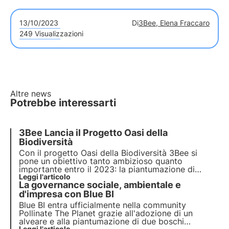
13/10/2023
Di
3Bee, Elena Fraccaro
249 Visualizzazioni
Altre news
Potrebbe interessarti
3Bee Lancia il Progetto Oasi della
Biodiversità
Con il progetto Oasi della Biodiversità 3Bee si
pone un obiettivo tanto ambizioso quanto
importante entro il 2023: la
piantumazione di
100.000 alberi autoctoni
Leggi l'articolo
che daranno scorte di
La governance sociale, ambientale e
nettare a un equivalente di circa 3.500 alveari,
assorbendo circa 10 mila tonnellate di CO2
d'impresa con Blue BI
all'anno.
Blue BI entra ufficialmente nella community
Pollinate The Planet grazie all'adozione di un
alveare e alla piantumazione di due boschi
Leggi l'articolo