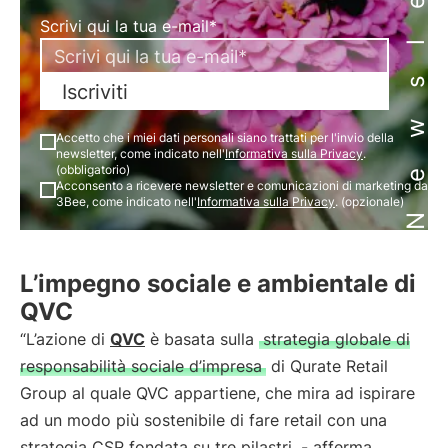
Newsletter
Scrivi qui la tua e-mail*
Iscriviti
Accetto che i miei dati personali siano trattati per l'invio della
newsletter, come indicato nell'
Informativa sulla Privacy
.
(obbligatorio)
Acconsento a ricevere newsletter e comunicazioni di marketing da
3Bee, come indicato nell'
Informativa sulla Privacy
. (opzionale)
L’impegno sociale e ambientale di
QVC
“L’azione di
QVC
è basata sulla
strategia globale di
responsabilità sociale d’impresa
di Qurate Retail
Group al quale QVC appartiene, che mira ad ispirare
ad un modo più sostenibile di fare retail con una
strategia CSR fondata su tre pilastri. - afferma