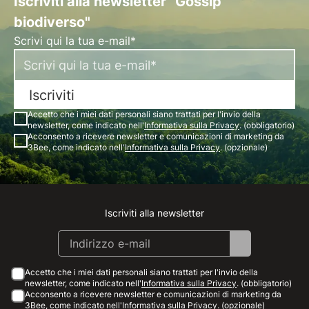
Iscriviti alla newsletter "Gossip
biodiverso"
Scrivi qui la tua e-mail*
Iscriviti
Accetto che i miei dati personali siano trattati per l'invio della
newsletter, come indicato nell'
Informativa sulla Privacy
. (obbligatorio)
Acconsento a ricevere newsletter e comunicazioni di marketing da
3Bee, come indicato nell'
Informativa sulla Privacy
. (opzionale)
Iscriviti alla newsletter
Instagram
Facebook
Linkedin
Youtube
Accetto che i miei dati personali siano trattati per l'invio della
newsletter, come indicato nell'
Informativa sulla Privacy
. (obbligatorio)
Acconsento a ricevere newsletter e comunicazioni di marketing da
3Bee, come indicato nell'
Informativa sulla Privacy
. (opzionale)