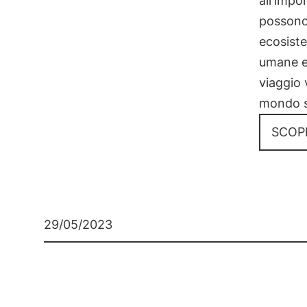
all'impo
possono
ecosiste
umane e
viaggio 
mondo so
SCOPR
29/05/2023