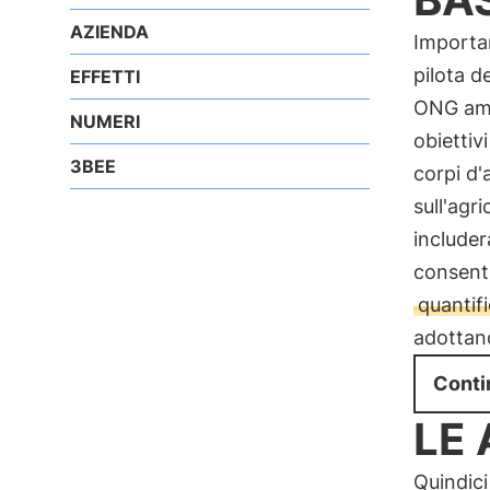
AZIENDA
Importa
pilota d
EFFETTI
ONG ambi
NUMERI
obiettiv
3BEE
corpi d'
sull'agri
includer
consenti
quantifi
adottand
Conti
LE
Quindici