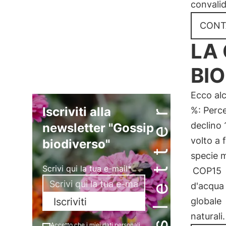
convalid
CONT
LA 
BIO
Ecco al
Newsletter
Iscriviti alla
%: Perc
declino
newsletter "Gossip
volto a 
biodiverso"
specie 
Scrivi qui la tua e-mail*
COP15
d'acqua 
globale
Iscriviti
naturali.
Accetto che i miei dati personali