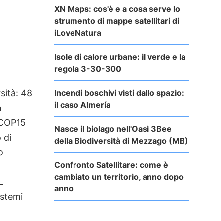
XN Maps: cos'è e a cosa serve lo
strumento di mappe satellitari di
iLoveNatura
Isole di calore urbane: il verde e la
regola 3-30-300
Incendi boschivi visti dallo spazio:
rsità: 48
il caso Almería
n
 COP15
Nasce il biolago nell'Oasi 3Bee
 di
della Biodiversità di Mezzago (MB)
o
Confronto Satellitare: come è
cambiato un territorio, anno dopo
L
anno
istemi