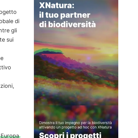
rogetto
obale di
tre gli
te sui
he
ttivo
zioni,
 Europa