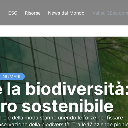
e
ESG
Risorse
News dal Mondo
Vai su 3Bee.co
NUMERI
 la biodiversità
ro sostenibile
entare e della moda stanno unendo le forze per fissare
onservazione della biodiversità. Tra le 17 aziende pioni