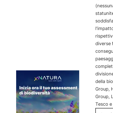
(nessun
statunit
soddisfa
l'impatt
rispetti
diverse 
consegue
paesaggi
completo
division
della bi
Group, 
Group, 
Tesco e