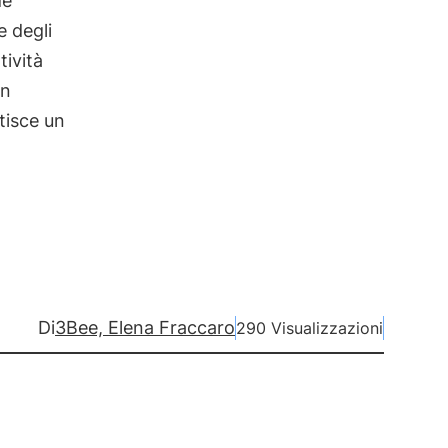
de
 degli
ività
un
tisce un
Di
3Bee, Elena Fraccaro
290 Visualizzazioni