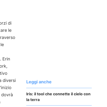
orzi di
are le
traverso
 le
. Erin
ork,
tivo
a diversi
Leggi anche
'inizio
Iris: il tool che connette il cielo con
e dovrà
la terra
a