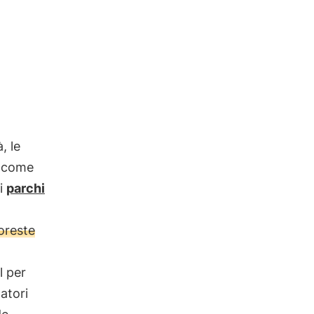
, le
come
di
parchi
oreste
l per
tatori