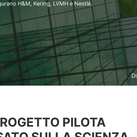
figurano H&M, Kering, LVMH e Nestlé.
Di
PROGETTO PILOTA
SATO SULLA SCIENZA