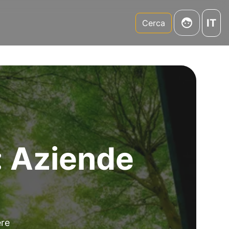
IT
m
Cerca
: Aziende
ere