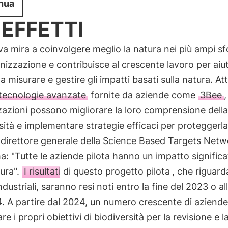
nua
 EFFETTI
tiva mira a coinvolgere meglio la natura nei più ampi sf
izzazione e contribuisce al crescente lavoro per aiut
a misurare e gestire gli impatti basati sulla natura. At
 tecnologie avanzate
fornite da aziende come
3Bee
,
azioni possono migliorare la loro comprensione della
sità e implementare strategie efficaci per proteggerla
 direttore generale della Science Based Targets Netw
: "Tutte le aziende pilota hanno un impatto significa
tura".
I risultati di questo progetto pilota
, che riguard
ndustriali, saranno resi noti entro la fine del 2023 o all
. A partire dal 2024, un numero crescente di aziend
e i propri obiettivi di biodiversità per la revisione e l