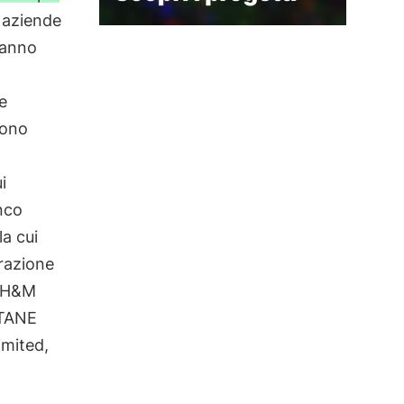
aziende
hanno
e
rono
i
enco
la cui
erazione
, H&M
ITANE
imited,