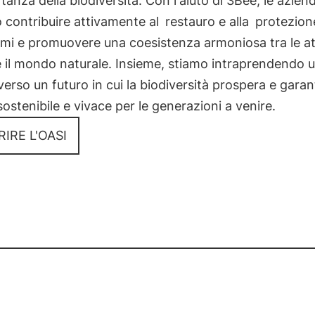
rtanza della biodiversità. Con l'aiuto di 3Bee, le azien
 contribuire attivamente al
restauro e alla
protezione
mi e promuovere una coesistenza armoniosa tra le att
 il mondo naturale. Insieme, stiamo intraprendendo 
verso un futuro in cui la biodiversità prospera e garan
stenibile e vivace per le generazioni a venire.
IRE L'OASI