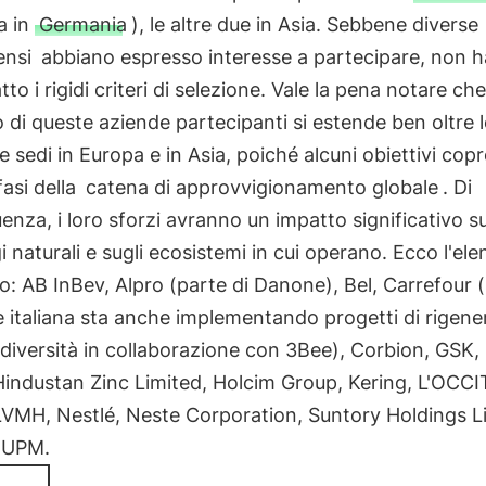
a in
Germania
), le altre due in Asia. Sebbene diverse
ensi
abbiano espresso interesse a partecipare, non 
tto i rigidi criteri di selezione. Vale la pena notare che
o di queste aziende partecipanti si estende ben oltre l
ve sedi in Europa e in Asia, poiché alcuni obiettivi cop
fasi della
catena di approvvigionamento globale
. Di
nza, i loro sforzi avranno un impatto significativo su
 naturali e sugli ecosistemi in cui operano. Ecco l'el
: AB InBev, Alpro (parte di Danone), Bel, Carrefour (
e italiana sta anche implementando progetti di rigen
odiversità in collaborazione con 3Bee), Corbion, GSK
Hindustan Zinc Limited, Holcim Group, Kering, L'OCC
LVMH, Nestlé, Neste Corporation, Suntory Holdings L
 UPM.