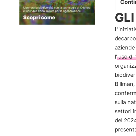
Conti
GLI
L'inizia
decarbon
aziende 
l'
uso di
organizz
biodiver
Billman,
conferma
sulla na
settori i
del 2024
presentar