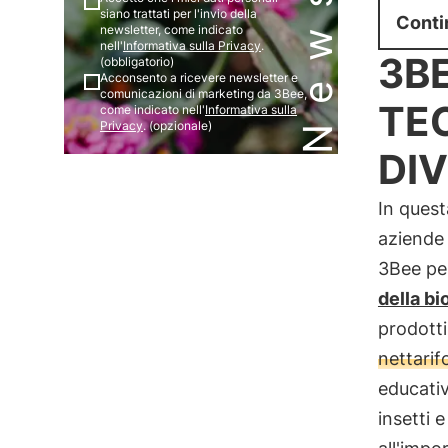
siano trattati per l'invio della
Conti
newsletter, come indicato
nell'
Informativa sulla Privacy
.
3BE
(obbligatorio)
Acconsento a ricevere newsletter e
comunicazioni di marketing da 3Bee,
TE
come indicato nell'
Informativa sulla
Privacy
. (opzionale)
DI
In quest
aziende
3Bee per
della bi
prodotti
nettarif
educativ
insetti 