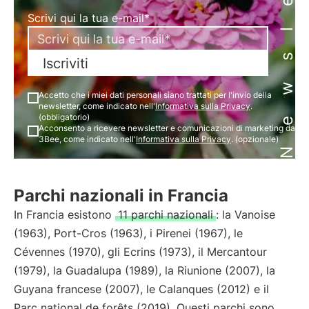
Newsletter
Scrivi qui la tua e-mail*
Iscriviti
Accetto che i miei dati personali siano trattati per l'invio della
newsletter, come indicato nell'
Informativa sulla Privacy
.
(obbligatorio)
Acconsento a ricevere newsletter e comunicazioni di marketing da
3Bee, come indicato nell'
Informativa sulla Privacy
. (opzionale)
Parchi nazionali in Francia
In Francia esistono
11 parchi nazionali
: la Vanoise
(1963), Port-Cros (1963), i Pirenei (1967), le
Cévennes (1970), gli Ecrins (1973), il Mercantour
(1979), la Guadalupa (1989), la Riunione (2007), la
Guyana francese (2007), le Calanques (2012) e il
Parc national de forêts (2019). Questi parchi sono