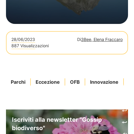
28/06/2023
Di
3Bee, Elena Fraccaro
887 Visualizzazioni
Parchi
Eccezione
OFB
Innovazione
Eq
Iscriviti alla newsletter "Gossip
biodiverso"