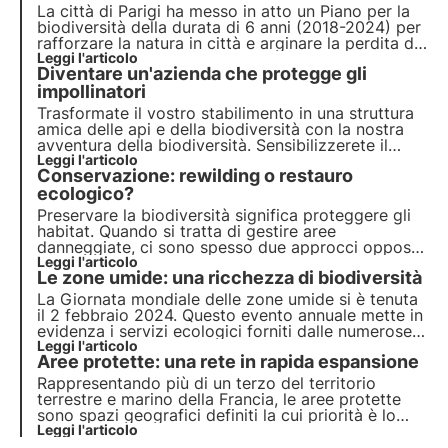
La città di Parigi ha messo in atto un Piano per la
biodiversità della durata di 6 anni (2018-2024) per
rafforzare la natura in città e arginare la perdita di
biodiversità. Questo articolo analizza le varie
Leggi l'articolo
Diventare un'azienda che protegge gli
azioni attuate nell'ambito del Piano per la
biodiversità.
impollinatori
Trasformate il vostro stabilimento in una struttura
amica delle api e della biodiversità con la nostra
avventura della biodiversità. Sensibilizzerete il
personale e i visitatori sull'importanza di
Leggi l'articolo
Conservazione: rewilding o restauro
preservare la biodiversità.
ecologico?
Preservare la biodiversità significa proteggere gli
habitat. Quando si tratta di gestire aree
danneggiate, ci sono spesso due approcci opposti:
il rewilding e il ripristino ecologico. Perché questi
Leggi l'articolo
Le zone umide: una ricchezza di biodiversità
approcci sono opposti? Come funzionano? Trovate
le risposte in questo articolo.
La Giornata mondiale delle zone umide si è tenuta
il 2 febbraio 2024. Questo evento annuale mette in
evidenza i servizi ecologici forniti dalle numerose
aree interessate. Ma cosa significa questo termine?
Leggi l'articolo
Aree protette: una rete in rapida espansione
Quali sono i benefici per la biodiversità? Trovate le
risposte in questo articolo.
Rappresentando più di un terzo del territorio
terrestre e marino della Francia, le aree protette
sono spazi geografici definiti la cui priorità è lo
sviluppo sostenibile. Per saperne di più, consultate
Leggi l'articolo
questo articolo.