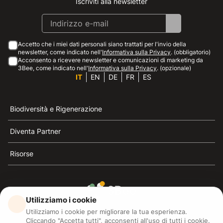
Iscriviti alla newsletter
Instagram
Facebook
Linkedin
Youtube
Accetto che i miei dati personali siano trattati per l'invio della
newsletter, come indicato nell'
Informativa sulla Privacy
. (obbligatorio)
Acconsento a ricevere newsletter e comunicazioni di marketing da
3Bee, come indicato nell'
Informativa sulla Privacy
. (opzionale)
IT
EN
DE
FR
ES
Biodiversità e Rigenerazione
Diventa Partner
Risorse
Utilizziamo i cookie
3Bee è il riferimento della sostenibilità, la difesa delle
Utilizziamo i cookie per migliorare la tua esperienza.
api e della biodiversità
Cliccando "Accetta tutti", acconsenti all'uso di tutti i cookie.