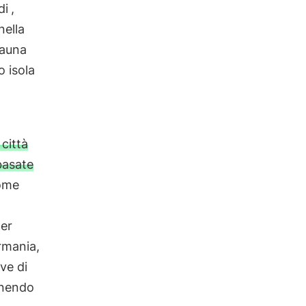
di
,
nella
fauna
o isola
città
basate
come
per
rmania,
ive di
rnendo