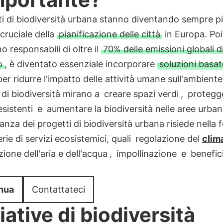
ti di biodiversità urbana stanno diventando sempre p
cruciale della
pianificazione delle città
in Europa. Poi
no responsabili di oltre il
70% delle emissioni globali d
o
, è diventato essenziale incorporare
soluzioni basat
er ridurre l'impatto delle attività umane sull'ambiente.
 di biodiversità mirano a
creare spazi verdi
,
protegge
esistenti
e
aumentare la biodiversità nelle aree urba
anza dei progetti di biodiversità urbana risiede nella 
erie di servizi ecosistemici, quali
regolazione del
clim
zione dell'aria e dell'acqua
,
impollinazione
e
benefic
nua
Contattateci
ziative di biodiversità