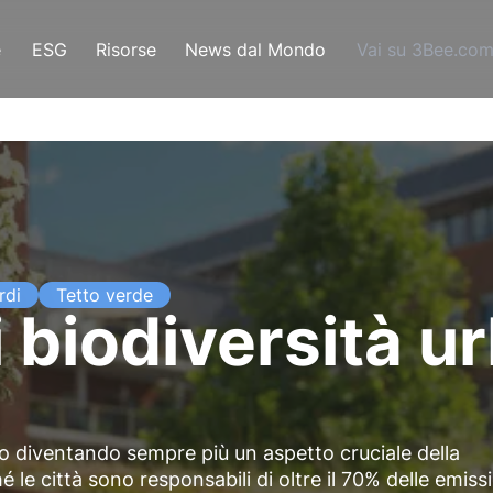
e
ESG
Risorse
News dal Mondo
Vai su 3Bee.co
rdi
Tetto verde
 biodiversità u
no diventando sempre più un aspetto cruciale della
 le città sono responsabili di oltre il 70% delle emiss