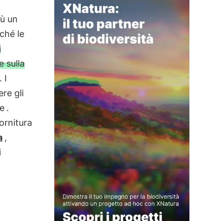
iù un
ché le
i
e sulla
 I
re gli
ne
.
fornitura
a
,
i