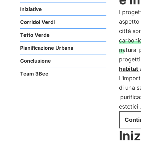
Iniziative
I proget
aspetto 
Corridoi Verdi
città so
Tetto Verde
carboni
Pianificazione Urbana
natura
p
progetti
Conclusione
habitat
Team 3Bee
L'import
di una s
purifica
estetici
.
Conti
Ini