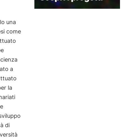
lo una
esi come
attuato
ee
scienza
ato a
attuato
er la
ariati
ne
 sviluppo
à di
versità