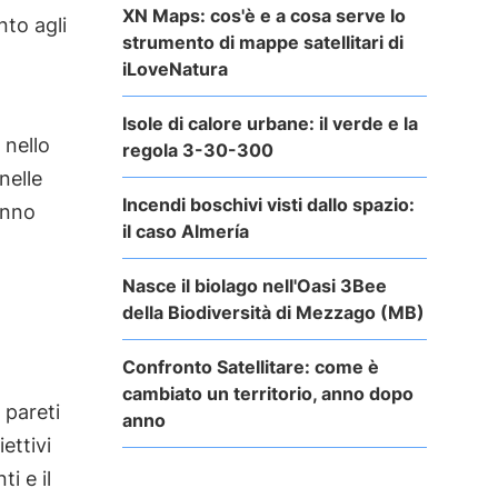
XN Maps: cos'è e a cosa serve lo
nto agli
strumento di mappe satellitari di
iLoveNatura
Isole di calore urbane: il verde e la
 nello
regola 3-30-300
nelle
Incendi boschivi visti dallo spazio:
anno
il caso Almería
Nasce il biolago nell'Oasi 3Bee
della Biodiversità di Mezzago (MB)
Confronto Satellitare: come è
cambiato un territorio, anno dopo
 pareti
anno
ettivi
i e il