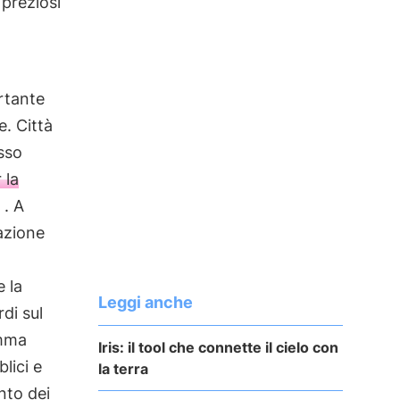
 preziosi
rtante
e. Città
sso
 la
a
. A
lazione
l
e la
Leggi anche
rdi sul
amma
Iris: il tool che connette il cielo con
blici e
la terra
nto dei