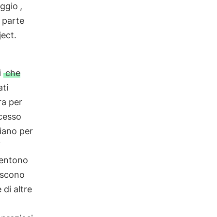
aggio
,
 parte
ject.
i
che
ati
ra per
ccesso
Piano per
i
entono
iscono
 di altre