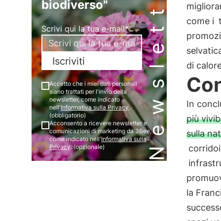
Newsletter
biodiverso"
migliora
come i
Scrivi qui la tua e-mail*
promozi
selvatic
Iscriviti
di calor
Con
Accetto che i miei dati personali
siano trattati per l'invio della
newsletter, come indicato
In concl
nell'
Informativa sulla Privacy
.
(obbligatorio)
più vivib
Acconsento a ricevere newsletter e
comunicazioni di marketing da 3Bee,
sulla na
come indicato nell'
Informativa sulla
Privacy
. (opzionale)
corridoi
infrastr
promuove
la Franc
successo