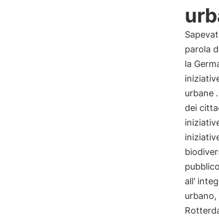
urb
Sapevat
parola 
la Germa
iniziati
urbane
dei citta
iniziati
iniziati
biodiver
pubblico
all'
integ
urbano, 
Rotterda