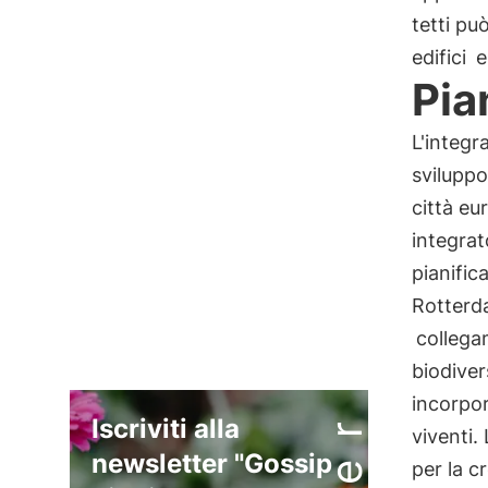
tetti pu
edifici
e 
Pia
L'integr
svilupp
città e
integrat
pianific
Rotterd
collegam
biodiver
incorpor
Iscriviti alla
viventi.
newsletter "Gossip
per la cr