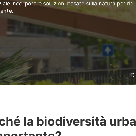
iale incorporare soluzioni basate sulla natura per rid
iente.
Di
ché la biodiversità urb
mportante?