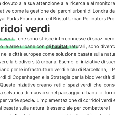
 dovuto alla sua attenzione alla
ricerca e al monitor
iative come la gestione dei parchi urbani di Londra da
yal Parks Foundation e il Bristol Urban Pollinators Pro
ridoi verdi
i verdi
, che sono strisce interconnesse di spazi verd
o le aree urbane con gli
habitat
naturali
, sono divent
 nelle città europee come soluzione basata sulla natu
re la biodiversità urbana. Esempi di iniziative di su
Piano per le infrastrutture verdi e blu di Barcellona, il 
verdi di Copenhagen e la Strategia per la biodiversità d
 Queste iniziative creano
reti di spazi verdi
che
cons
na selvatica di muoversi nel paesaggio urbano
e
forn
per varie specie. L'implementazione di corridoi verdi e
i basate sulla natura
è essenziale per combattere i