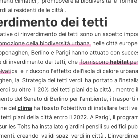
enti climatici
,
promuovere la biodiversità
e
fornire
di ai residenti delle città
.
erdimento dei tetti
iative di rinverdimento dei tetti sono un aspetto impo
omozione della biodiversità urbana
nelle città europe
penaghen, Berlino e Parigi hanno attuato con succe
ve di inverdimento dei tetti, che
forniscono
habitat
per
lvatica
e
riducono l'effetto dell'isola di calore urban
hen, la
Strategia dei tetti verdi
ha portato all'instal
verdi su oltre il
20% dei tetti piani della città
, mentre i
ento del Senato di Berlino per l'ambiente, i trasporti 
one del
clima
ha fissato l'obiettivo di installare tetti ve
tetti piani della città entro il 2022. A Parigi, il progr
ur les Toits ha installato giardini pensili su edifici pub
menti, creando
validi spazi verdi in città
. L'inverdime