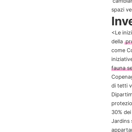
cambiam
spazi ver
Inv
<Le iniz
della
pr
come Co
iniziati
fauna se
Copenag
di tetti 
Dipartim
protezi
30% dei 
Jardins s
apparta