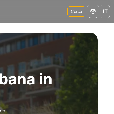
IT
m
Cerca
rbana in
ioni