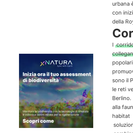
urbana è
con iniz
della Ro
Cor
I
corrido
collegan
popolari
promuove
sono il 
le reti 
Berlino.
alla fau
habitat
soluzion