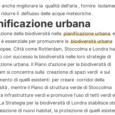
ò anche migliorare la
qualità dell'aria
, fornire
isolame
ridurre il
deflusso delle acque meteoriche
.
nificazione urbana
azione della biodiversità nella
pianificazione urbana
e
o è essenziale per promuovere la
biodiversità urbana
uropee. Città come Rotterdam, Stoccolma e Londra h
o con successo la biodiversità nelle loro strategie di
azione urbana. Il Piano d'azione per la biodiversità di
am si concentra sulla
creazione di spazi verdi
e sul
ento di quelli esistenti
per creare
corridoi della
sità
, mentre il Piano di struttura verde di Stoccolma
a infrastrutture verdi e promuove l'uso di tetti verdi e
 La Strategia per la biodiversità di Londra stabilisce obi
eazione di nuovi habitat, la protezione di quelli esistent