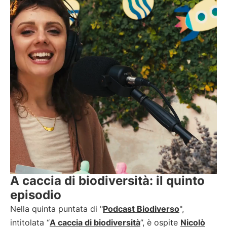
A caccia di biodiversità: il quinto
episodio
Nella quinta puntata di "
Podcast Biodiverso
",
intitolata “
A caccia di biodiversità
”, è ospite
Nicolò