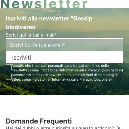
Newsletter
Iscriviti alla newsletter "Gossip
biodiverso"
Scrivi qui la tua e-mail*
Iscriviti
Accetto che i miei dati personali siano trattati per l'invio della
newsletter, come indicato nell'
Informativa sulla Privacy
. (obbligatorio)
Acconsento a ricevere newsletter e comunicazioni di marketing da
3Bee, come indicato nell'
Informativa sulla Privacy
. (opzionale)
Domande Frequenti
Hai dei dubbi o altre curiosità su questo articolo? Qui