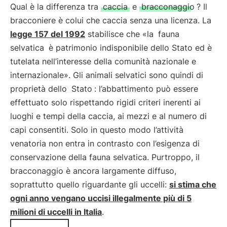
Qual è la differenza tra
caccia
e
bracconaggio
? Il
bracconiere è colui che caccia senza una licenza. La
legge 157 del 1992
stabilisce che «la
fauna
selvatica
è patrimonio indisponibile dello Stato ed è
tutelata nell’interesse della comunità nazionale e
internazionale». Gli animali selvatici sono quindi di
proprietà dello
Stato
: l’abbattimento può essere
effettuato solo rispettando rigidi criteri inerenti ai
luoghi e tempi della caccia, ai mezzi e al numero di
capi consentiti. Solo in questo modo l’attività
venatoria non entra in contrasto con l’esigenza di
conservazione della fauna selvatica. Purtroppo, il
bracconaggio è ancora largamente diffuso,
soprattutto quello riguardante gli uccelli:
si stima che
ogni anno vengano uccisi illegalmente più di 5
milioni di uccelli in Italia
.