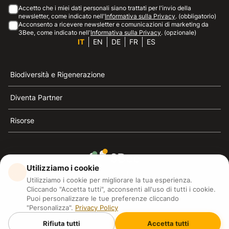
Accetto che i miei dati personali siano trattati per l'invio della
newsletter, come indicato nell'
Informativa sulla Privacy
. (obbligatorio)
Acconsento a ricevere newsletter e comunicazioni di marketing da
3Bee, come indicato nell'
Informativa sulla Privacy
. (opzionale)
IT
EN
DE
FR
ES
Biodiversità e Rigenerazione
Diventa Partner
Risorse
Utilizziamo i cookie
3Bee è il riferimento della sostenibilità, la difesa delle
Utilizziamo i cookie per migliorare la tua esperienza.
api e della biodiversità
Cliccando "Accetta tutti", acconsenti all'uso di tutti i cookie.
Puoi personalizzare le tue preferenze cliccando
"Personalizza".
Privacy Policy
3Bee S.R.L Via Pastrengo 14, 20159, Milano (MI)
P.IVA: IT09711590969
Rifiuta tutti
Accetta tutti
3Bee GmbHSede legale: Oranienburger Straße 23, 10178