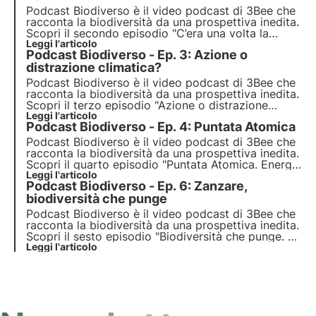
Podcast Biodiverso è il video podcast di 3Bee che
racconta la biodiversità da una prospettiva inedita.
Scopri il secondo episodio "C’era una volta la
neve”, che esplora il tema dell’SOS neve e del
Leggi l'articolo
Podcast Biodiverso - Ep. 3: Azione o
turismo montano sostenibile, insieme all'ospite
Sofia Farina.
distrazione climatica?
Podcast Biodiverso è il video podcast di 3Bee che
racconta la biodiversità da una prospettiva inedita.
Scopri il terzo episodio "Azione o distrazione
climatica?”, che esplora il tema dell’attivismo
Leggi l'articolo
Podcast Biodiverso - Ep. 4: Puntata Atomica
climatico e le motivazioni che stanno dietro le
proteste globali, insieme all'ospite Marta Maroglio.
Podcast Biodiverso è il video podcast di 3Bee che
racconta la biodiversità da una prospettiva inedita.
Scopri il quarto episodio "Puntata Atomica. Energia
nucleare tra disastri e soluzioni”, che esplora il
Leggi l'articolo
Podcast Biodiverso - Ep. 6: Zanzare,
tema dell’energia nucleare insieme all'ospite Luca
Romano, detto l’Avvocato dell’Atomo.
biodiversità che punge
Podcast Biodiverso è il video podcast di 3Bee che
racconta la biodiversità da una prospettiva inedita.
Scopri il sesto episodio "Biodiversità che punge. Le
zanzare: piccoli insetti, grandi problemi", che
Leggi l'articolo
esplora il ruolo delle zanzare in natura, insieme
all'ospite Maurizio Casiraghi.