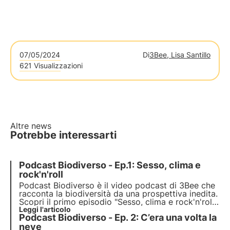
07/05/2024
Di
3Bee, Lisa Santillo
621 Visualizzazioni
Altre news
Potrebbe interessarti
Podcast Biodiverso - Ep.1: Sesso, clima e
rock'n'roll
Podcast Biodiverso è il video podcast di 3Bee che
racconta la biodiversità da una prospettiva inedita.
Scopri il primo episodio "Sesso, clima e rock'n'roll",
che esplora l’impatto del cambiamento climatico
Leggi l'articolo
Podcast Biodiverso - Ep. 2: C’era una volta la
sulle relazioni umane e sui sentimenti, insieme
all'ospite Stefano Caserini.
neve