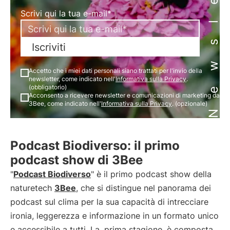
Newsletter
Scrivi qui la tua e-mail*
Iscriviti
Accetto che i miei dati personali siano trattati per l'invio della
newsletter, come indicato nell'
Informativa sulla Privacy
.
(obbligatorio)
Acconsento a ricevere newsletter e comunicazioni di marketing da
3Bee, come indicato nell'
Informativa sulla Privacy
. (opzionale)
Podcast Biodiverso: il primo
podcast show di 3Bee
"
Podcast Biodiverso
" è il primo podcast show della
naturetech
3Bee
, che si distingue nel panorama dei
podcast sul clima per la sua capacità di intrecciare
ironia, leggerezza e informazione in un formato unico
e accessibile a tutti. La
prima stagione
è composta