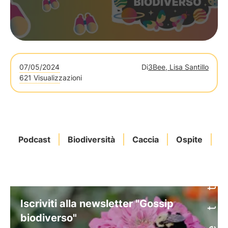
07/05/2024
Di
3Bee, Lisa Santillo
621 Visualizzazioni
Podcast
Biodiversità
Caccia
Ospite
B
Iscriviti alla newsletter "Gossip
biodiverso"