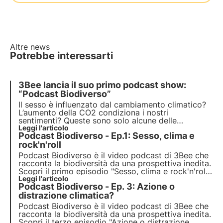
Altre news
Potrebbe interessarti
3Bee lancia il suo primo podcast show:
“Podcast Biodiverso”
Il sesso è influenzato dal cambiamento climatico?
L’aumento della CO2 condiziona i nostri
sentimenti? Queste sono solo alcune delle
domande a cui 3Bee risponde all’interno del
Leggi l'articolo
Podcast Biodiverso - Ep.1: Sesso, clima e
“Podcast Biodiverso”, con un approccio scientifico,
ma anche irriverente, per raccontare la biodiversità
rock'n'roll
in maniera inedita.
Podcast Biodiverso è il video podcast di 3Bee che
racconta la biodiversità da una prospettiva inedita.
Scopri il primo episodio "Sesso, clima e rock'n'roll",
che esplora l’impatto del cambiamento climatico
Leggi l'articolo
Podcast Biodiverso - Ep. 3: Azione o
sulle relazioni umane e sui sentimenti, insieme
all'ospite Stefano Caserini.
distrazione climatica?
Podcast Biodiverso è il video podcast di 3Bee che
racconta la biodiversità da una prospettiva inedita.
Scopri il terzo episodio "Azione o distrazione