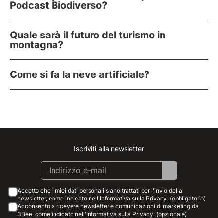
Podcast Biodiverso?
Quale sarà il futuro del turismo in
montagna?
Come si fa la neve artificiale?
Iscriviti alla newsletter
Instagram
Facebook
Linkedin
Youtube
Accetto che i miei dati personali siano trattati per l'invio della
newsletter, come indicato nell'
Informativa sulla Privacy
. (obbligatorio)
Acconsento a ricevere newsletter e comunicazioni di marketing da
3Bee, come indicato nell'
Informativa sulla Privacy
. (opzionale)