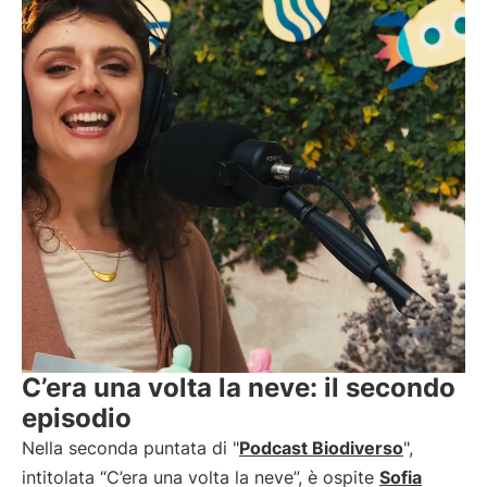
C’era una volta la neve: il secondo
episodio
Nella seconda puntata di "
Podcast Biodiverso
",
intitolata “C’era una volta la neve”, è ospite
Sofia