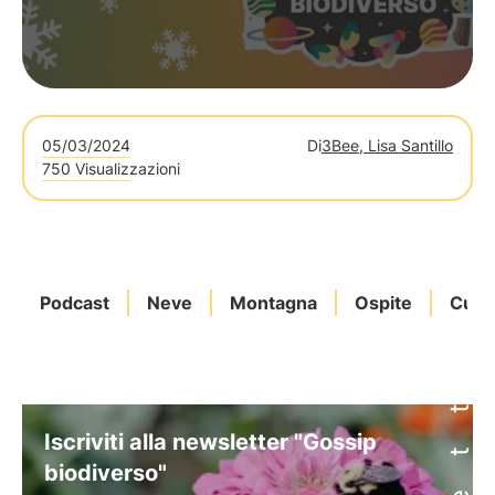
05/03/2024
Di
3Bee, Lisa Santillo
750 Visualizzazioni
Podcast
Neve
Montagna
Ospite
Curio
Iscriviti alla newsletter "Gossip
biodiverso"