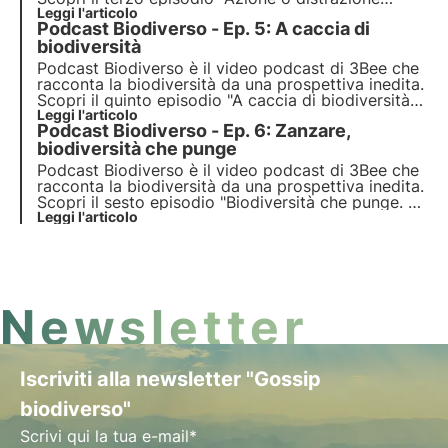
climatica?”, che esplora il tema dell’attivismo
Leggi l'articolo
Podcast Biodiverso - Ep. 5: A caccia di
climatico e le motivazioni che stanno dietro le
proteste globali, insieme all'ospite Marta Maroglio.
biodiversità
Podcast Biodiverso è il video podcast di 3Bee che
racconta la biodiversità da una prospettiva inedita.
Scopri il quinto episodio "A caccia di biodiversità",
che esplora il ruolo della caccia nella tutela della
Leggi l'articolo
Podcast Biodiverso - Ep. 6: Zanzare,
biodiversità, insieme all'ospite Nicolò Mottadelli.
biodiversità che punge
Podcast Biodiverso è il video podcast di 3Bee che
racconta la biodiversità da una prospettiva inedita.
Scopri il sesto episodio "Biodiversità che punge. Le
zanzare: piccoli insetti, grandi problemi", che
Leggi l'articolo
esplora il ruolo delle zanzare in natura, insieme
all'ospite Maurizio Casiraghi.
Newsletter
Iscriviti alla newsletter "Gossip
biodiverso"
Scrivi qui la tua e-mail*