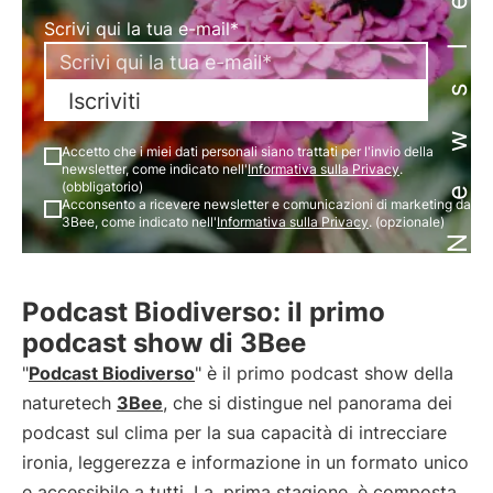
Newsletter
Scrivi qui la tua e-mail*
Iscriviti
Accetto che i miei dati personali siano trattati per l'invio della
newsletter, come indicato nell'
Informativa sulla Privacy
.
(obbligatorio)
Acconsento a ricevere newsletter e comunicazioni di marketing da
3Bee, come indicato nell'
Informativa sulla Privacy
. (opzionale)
Podcast Biodiverso: il primo
podcast show di 3Bee
"
Podcast Biodiverso
" è il primo podcast show della
naturetech
3Bee
, che si distingue nel panorama dei
podcast sul clima per la sua capacità di intrecciare
ironia, leggerezza e informazione in un formato unico
e accessibile a tutti. La
prima stagione
è composta