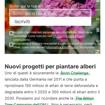
Newsletter
Scrivi qui la tua e-mail*
Iscriviti
Accetto che i miei dati personali siano trattati per l'invio della
newsletter, come indicato nell'
Informativa sulla Privacy
.
(obbligatorio)
Acconsento a ricevere newsletter e comunicazioni di marketing da
3Bee, come indicato nell'
Informativa sulla Privacy
. (opzionale)
Nuovi progetti per piantare alberi
Uno di questi è sicuramente la
Bonn Challenge
,
lanciata dalla Germania nel 2011 e che punta a
ripristinare 150 milioni di ettari di terre deforestate e
degradate entro il 2020 e 350 milioni di ettari entro il
2030. Possiamo poi ricordare anche la
The Billion
Tree Campaign dell’ONU
. Non è necessario, però,