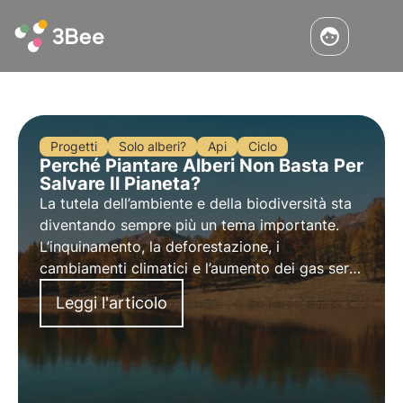
Progetti
Solo alberi?
Api
Ciclo
Perché Piantare Alberi Non Basta Per
Salvare Il Pianeta?
La tutela dell’ambiente e della biodiversità sta
diventando sempre più un tema importante.
L’inquinamento, la deforestazione, i
cambiamenti climatici e l’aumento dei gas serra
sono solo alcune delle problematiche di cui
Leggi l'articolo
oggi si parla più frequentemente. Ma cosa
possiamo fare noi veramente?