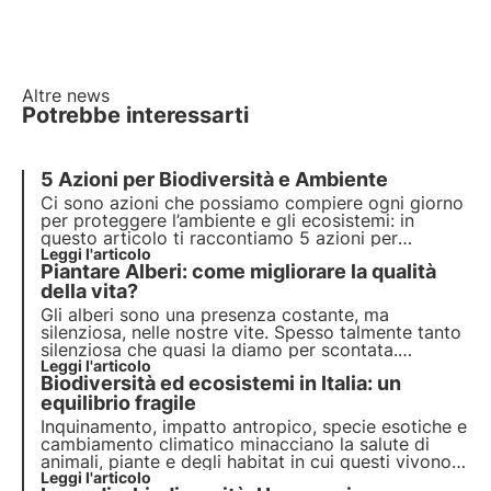
Altre news
Potrebbe interessarti
5 Azioni per Biodiversità e Ambiente
Ci sono azioni che possiamo compiere ogni giorno
per proteggere l’ambiente e gli ecosistemi: in
questo articolo ti raccontiamo
5 azioni per
preservare la biodiversità
Leggi l'articolo
. Scopri come puoi
Piantare Alberi: come migliorare la qualità
contribuire quotidianamente!
della vita?
Gli alberi sono una presenza costante, ma
silenziosa, nelle nostre vite. Spesso talmente tanto
silenziosa che quasi la diamo per scontata.
Tuttavia, svolgono un ruolo fondamentale per noi e
Leggi l'articolo
Biodiversità ed ecosistemi in Italia: un
per il nostro pianeta. Come possono migliorare la
qualità della nostra vita?
equilibrio fragile
Inquinamento, impatto antropico, specie esotiche e
cambiamento climatico minacciano la salute di
animali, piante e degli habitat in cui questi vivono.
Il programma delle Nazioni Unite entro il 2030
Leggi l'articolo