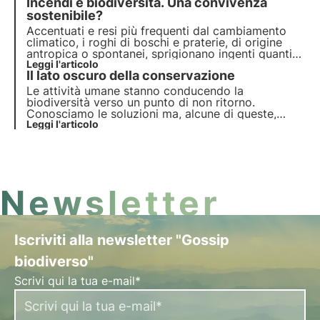
Incendi e biodiversità. Una convivenza
prevede protezione e ripristino. Ma servono azioni
puntuali.
sostenibile?
Accentuati e resi più frequenti dal cambiamento
climatico, i roghi di boschi e praterie, di origine
antropica o spontanei, sprigionano ingenti quantità
di CO2 e modificano l’ecosistema forestale con
Leggi l'articolo
Il lato oscuro della conservazione
impatti diversificati e spesso duraturi sulla
vegetazione, sul suolo, e sulla fauna selvatica.
Le attività umane stanno conducendo la
biodiversità verso un punto di non ritorno.
Conosciamo le soluzioni ma, alcune di queste,
possono inasprire conflitti e tensioni sociali. E' il
Leggi l'articolo
caso della conservazione nella ree protette del
Pianeta.
Newsletter
Iscriviti alla newsletter "Gossip
biodiverso"
Scrivi qui la tua e-mail*