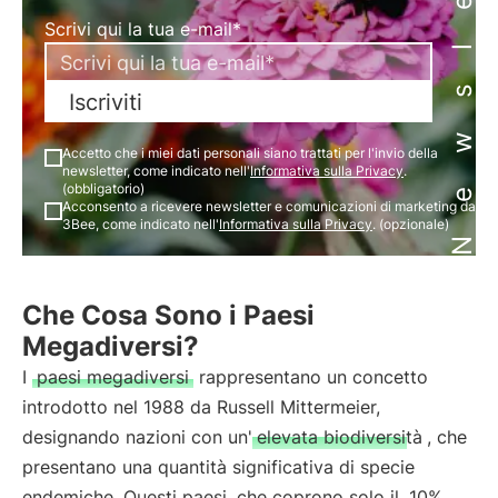
Newsletter
Scrivi qui la tua e-mail*
Iscriviti
Accetto che i miei dati personali siano trattati per l'invio della
newsletter, come indicato nell'
Informativa sulla Privacy
.
(obbligatorio)
Acconsento a ricevere newsletter e comunicazioni di marketing da
3Bee, come indicato nell'
Informativa sulla Privacy
. (opzionale)
Che Cosa Sono i Paesi
Megadiversi?
I
paesi megadiversi
rappresentano un concetto
introdotto nel 1988 da Russell Mittermeier,
designando nazioni con un'
elevata biodiversità
, che
presentano una quantità significativa di specie
endemiche. Questi paesi, che coprono solo il
10%