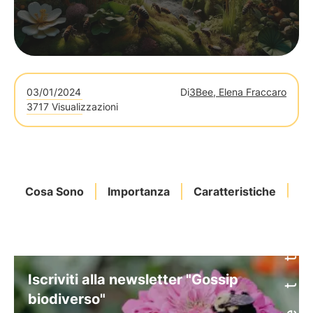
03/01/2024
Di
3Bee, Elena Fraccaro
3717 Visualizzazioni
Cosa Sono
Importanza
Caratteristiche
I
Iscriviti alla newsletter "Gossip
biodiverso"