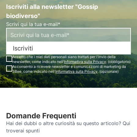
Iscriviti alla newsletter "Gossip
biodiverso"
Scrivi qui la tua e-mail*
Iscriviti
Accetto che i miei dati personali siano trattati per l'invio della
newsletter, come indicato nell'
Informativa sulla Privacy
. (obbligatorio)
Acconsento a ricevere newsletter e comunicazioni di marketing da
3Bee, come indicato nell'
Informativa sulla Privacy
. (opzionale)
Domande Frequenti
Hai dei dubbi o altre curiosità su questo articolo? Qui
troverai spunti