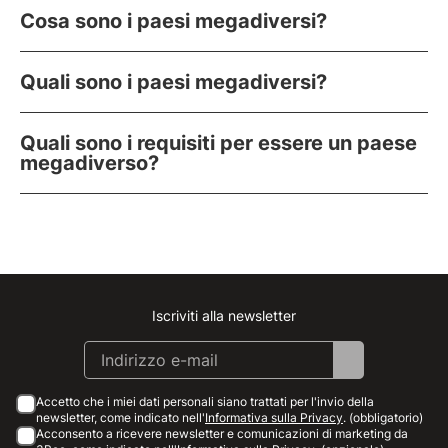
Cosa sono i paesi megadiversi?
Quali sono i paesi megadiversi?
Quali sono i requisiti per essere un paese
megadiverso?
Iscriviti alla newsletter
Instagram
Facebook
Linkedin
Youtube
Accetto che i miei dati personali siano trattati per l'invio della
newsletter, come indicato nell'
Informativa sulla Privacy
. (obbligatorio)
Acconsento a ricevere newsletter e comunicazioni di marketing da