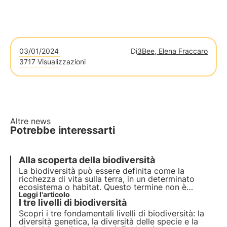
03/01/2024
Di
3Bee, Elena Fraccaro
3717 Visualizzazioni
Altre news
Potrebbe interessarti
Alla scoperta della biodiversità
La biodiversità può essere definita come la
ricchezza
di vita sulla terra, in un determinato
ecosistema o habitat. Questo termine non è
casuale, in quanto la diversità di specie sulla terra
Leggi l'articolo
I tre livelli di biodiversità
e nel mare, rappresenta un bene talmente prezioso
da essere considerato
inestimabile
.
Scopri i tre fondamentali livelli di biodiversità: la
diversità genetica, la diversità delle specie e la