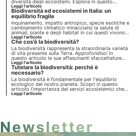
diversità degli ecosistemi. Esplora in questo
articolo l'importanza di ciascun livello e come la
Leggi l'articolo
Biodiversità ed ecosistemi in Italia: un
conservazione della biodiversità sia cruciale per il
nostro pianeta.
equilibrio fragile
Inquinamento, impatto antropico, specie esotiche e
cambiamento climatico minacciano la salute di
animali, piante e degli habitat in cui questi vivono.
Il programma delle Nazioni Unite entro il 2030
Leggi l'articolo
Che cos’è la biodiversità?
prevede protezione e ripristino. Ma servono azioni
puntuali.
La biodiversità rappresenta la straordinaria varietà
di vita presente sulla Terra. Approfondisci in
questo articolo le sue affascinanti sfaccettature
con esempi concreti e scopri perché è così
Leggi l'articolo
Tutelare la biodiversità: perché è
importante.
necessario?
La biodiversità è fondamentale per l'equilibrio
ecologico del nostro pianeta. Scopri in questo
articolo l'importanza dei servizi ecosistemici che
offre, il costo della sua perdita e le strategie
Leggi l'articolo
essenziali per la sua conservazione.
Newsletter