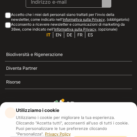
Accetto che i miei dati personali siano trattati per l'invio della
newsletter, come indicato nell'
Informativa sulla Privacy
. (obbligatorio)
Acconsento a ricevere newsletter e comunicazioni di marketing da
3Bee, come indicato nell'
Informativa sulla Privacy
. (opzionale)
IT
EN
DE
FR
ES
Biodiversità e Rigenerazione
Diventa Partner
Risorse
Utilizziamo i cookie
3Bee è il riferimento della sostenibilità, la difesa delle
Utilizziamo i cookie per migliorare la tua esperienza.
api e della biodiversità
Cliccando "Accetta tutti", acconsenti all'uso di tutti i cookie.
Puoi personalizzare le tue preferenze cliccando
"Personalizza".
Privacy Policy
3Bee S.R.L Via Pastrengo 14, 20159, Milano (MI)