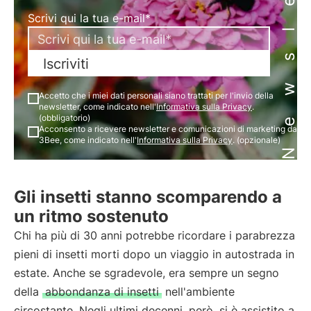
Newsletter
Scrivi qui la tua e-mail*
Iscriviti
Accetto che i miei dati personali siano trattati per l'invio della
newsletter, come indicato nell'
Informativa sulla Privacy
.
(obbligatorio)
Acconsento a ricevere newsletter e comunicazioni di marketing da
3Bee, come indicato nell'
Informativa sulla Privacy
. (opzionale)
Gli insetti stanno scomparendo a
un ritmo sostenuto
Chi ha più di 30 anni potrebbe ricordare i parabrezza
pieni di insetti morti dopo un viaggio in autostrada in
estate. Anche se sgradevole, era sempre un segno
della
abbondanza di insetti
nell'ambiente
circostante. Negli ultimi decenni, però, si è assistito a