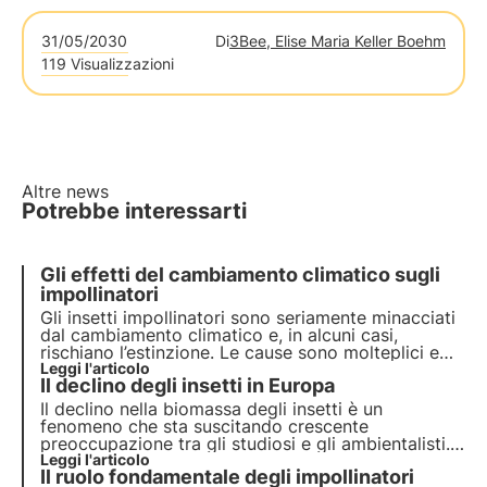
31/05/2030
Di
3Bee, Elise Maria Keller Boehm
119 Visualizzazioni
Altre news
Potrebbe interessarti
Gli effetti del cambiamento climatico sugli
impollinatori
Gli insetti impollinatori sono seriamente minacciati
dal cambiamento climatico e, in alcuni casi,
rischiano l’estinzione. Le cause sono molteplici e
possono coinvolgere direttamente gli insetti o
Leggi l'articolo
Il declino degli insetti in Europa
indirettamente le piante che visitano. Ma quali
sono gli effetti? Scopriamolo in questo articolo.
Il declino nella biomassa degli insetti è un
fenomeno che sta suscitando crescente
preoccupazione tra gli studiosi e gli ambientalisti.
Gli insetti, spesso trascurati ma fondamentali per
Leggi l'articolo
Il ruolo fondamentale degli impollinatori
l'equilibrio degli ecosistemi, stanno scomparendo a