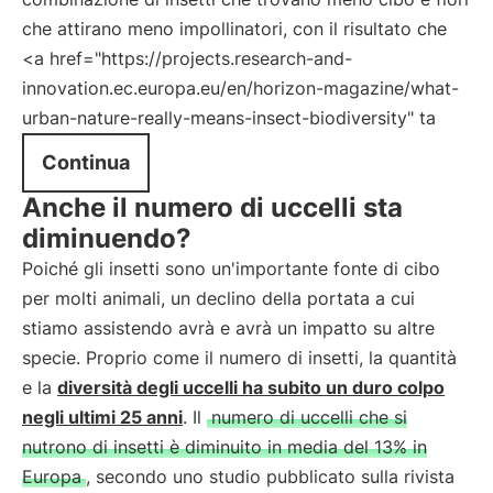
che attirano meno impollinatori, con il risultato che
<a href="https://projects.research-and-
innovation.ec.europa.eu/en/horizon-magazine/what-
urban-nature-really-means-insect-biodiversity" ta
Continua
Anche il numero di uccelli sta
diminuendo?
Poiché gli insetti sono un'importante fonte di cibo
per molti animali, un declino della portata a cui
stiamo assistendo avrà e avrà un impatto su altre
specie. Proprio come il numero di insetti, la quantità
e la
diversità degli uccelli ha subito un duro colpo
negli ultimi 25 anni
. Il
numero di uccelli che si
nutrono di insetti è diminuito in media del 13% in
Europa
, secondo uno studio pubblicato sulla rivista