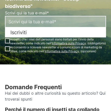
biodiverso"
Scrivi qui la tua e-mail*
Iscriviti
Accetto che i miei dati personali siano trattati per l'invio della
newsletter, come indicato nell'
Informativa sulla Privacy
. (obbligatorio)
Acconsento a ricevere newsletter e comunicazioni di marketing da
3Bee, come indicato nell'
Informativa sulla Privacy
. (opzionale)
Domande Frequenti
Hai dei dubbi o altre curiosità su questo articolo? Qui
troverai spunti
Perché il numero di insetti sta crollando