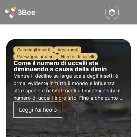
Calo degli insetti
Aree rurali
Paesaggio urbano
Numeri di uccelli
Come il numero di uccelli sta
diminuendo a causa della dimin
Mentre il declino su larga scala degli insetti è
ormai evidente in tutto il mondo e influenza
altre specie e habitat, negli ultimi anni anche il
numero di uccelli è crollato. Fino a che punto il
loro declino è collegato o addirittura causato
Leggi l'articolo
direttamente dalla perdita di insetti?