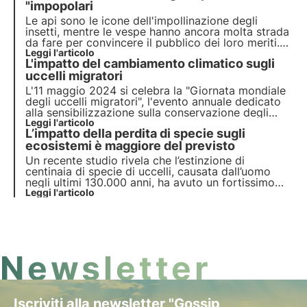
un ritmo allarmante in molte parti del mondo.
"impopolari
Le api sono le icone dell'impollinazione degli
insetti, mentre le vespe hanno ancora molta strada
da fare per convincere il pubblico dei loro meriti.
Ma queste creature versatili hanno molto di più
Leggi l'articolo
L'impatto del cambiamento climatico sugli
della minaccia di una puntura. È giunto il momento
di cambiare immagine.
uccelli migratori
L'11 maggio 2024 si celebra la "Giornata mondiale
degli uccelli migratori", l'evento annuale dedicato
alla sensibilizzazione sulla conservazione degli
uccelli migratori e dei loro habitat. Il tema di
Leggi l'articolo
L’impatto della perdita di specie sugli
quest'anno, "insetti", mira a sottolineare
l'importante relazione tra uccelli migratori e insetti.
ecosistemi è maggiore del previsto
Un recente studio rivela che l’estinzione di
centinaia di specie di uccelli, causata dall’uomo
negli ultimi 130.000 anni, ha avuto un fortissimo
impatto sull’ambiente. Di fronte alla grande perdita
Leggi l'articolo
di biodiversità attuale causata delle attività umane,
è urgente invertire tale tendenza.
Newsletter
Iscriviti alla newsletter "Gossip