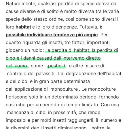
Naturalmente, qualsiasi perdita di specie deriva da
cause diverse e di solito è molto diversa tra le varie
specie dello stesso ordine, così come sono diversi i
loro
habitat
e le loro dipendenze. Tuttavia,
è
possibile individuare tendenze più ampie
. Per
quanto riguarda gli insetti, tre fattori importanti
giocano un ruolo:
la perdita di habitat, la perdita di
cibo e i danni causati dall'intervento diretto
dell'uomo
, come i
pesticidi
e altre misure di
controllo dei parassiti
. La
degradazione dell'habitat
e del cibo
è in gran parte determinata
dall'applicazione di
monoculture
. Le monocolture
fioriscono solo in un determinato periodo, fornendo
così cibo per un periodo di tempo limitato. Con una
mancanza di cibo
in prossimità, che rende
impossibile per molti insetti raggiungerli, il
numero e
la diversità degli insetti diminuiscono
. Inoltre, le