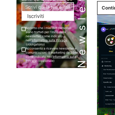
Newsletter
Conti
Iscriviti
Accetto che i miei dati personali
siano trattati per l'invio della
newsletter, come indicato
nell'
Informativa sulla Privacy
.
(obbligatorio)
Acconsento a ricevere newsletter e
comunicazioni di marketing da 3Bee,
come indicato nell'
Informativa sulla
Privacy
. (opzionale)