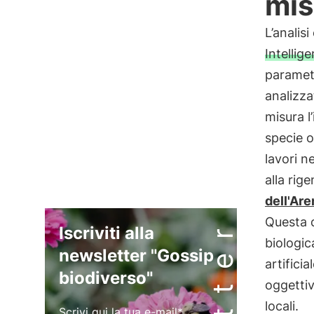
mis
L’analis
Intellig
parametr
analizza
misura l
specie o
lavori n
alla rig
dell'Are
Questa d
Iscriviti alla
biologic
newsletter "Gossip
artificia
biodiverso"
oggettiv
locali.
Scrivi qui la tua e-mail*