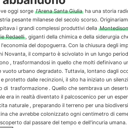
dove oggi sorge
l'Arena Santa Giulia
ha una storia radi
ustria pesante milanese del secolo scorso. Originaria
spitava i grandi complessi produttivi della
Montediso
ie Redaelli
, giganti della chimica e della siderurgia c
l'economia del dopoguerra. Con la chiusura degli imp
ni Novanta, il comparto è scivolato in un lungo period
ono
, trasformandosi in quello che molti definivano u
 vuoto urbano degradato. Tuttavia, lontano dagli occ
 e protetto dalle recinzioni, il sito ha iniziato un silen
o di
trasformazione
. Quello che sembrava un desert
ale era in realtà diventato il palcoscenico per un esp
cita naturale
, preparando il terreno per una biodivers
tina che avrebbe colonizzato ogni centimetro di cem
 scoperto dal passare del tempo e dell'incuria umana.