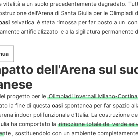
re vitalità a un suolo precedentemente degradato. Tut
ostruzione dell'Arena di Santa Giulia per le Olimpiadi 
oasi
selvatica
è stata rimossa per far posto a un
con
mente artificializzato
e alla sigillatura permanente d
nua
mpatto dell'Arena sul su
anese
del progetto per le
Olimpiadi Invernali Milano-Cortin
to la fine di questa
oasi
spontanea per far spazio all
rena indoor polifunzionale d'Italia. La costruzione de
iulia ha comportato la
rimozione totale del verde sel
ente
, sostituendolo con un ambiente completament