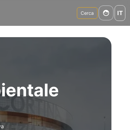
IT
m
Cerca
bientale
va