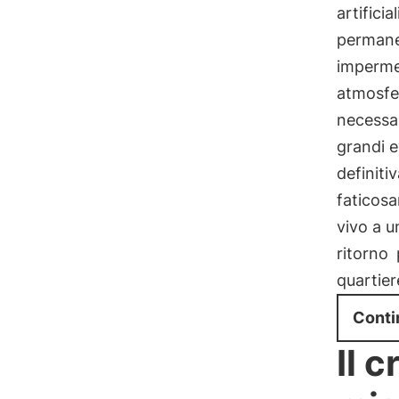
artifici
permane
impermea
atmosfer
necessar
grandi e
definiti
faticosa
vivo a 
ritorno
quartier
Conti
Il c