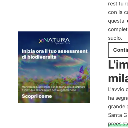
restitui
con la c
questa
completa
suolo.
Conti
L'i
mil
L'avvio 
ha segna
grande a
Santa G
preesist