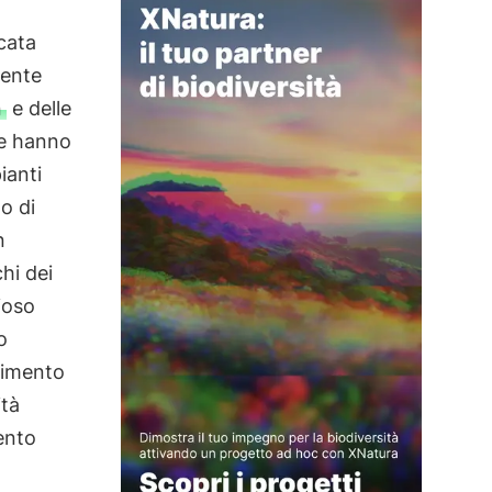
cata
mente
n
e delle
he hanno
ianti
o di
n
hi dei
zioso
o
erimento
ità
ento