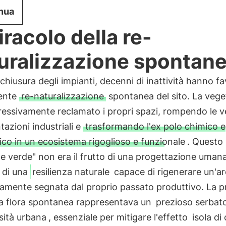
nua
miracolo della re-
uralizzazione spontan
chiusura degli impianti, decenni di inattività hanno fa
ente
re-naturalizzazione
spontanea del sito. La veg
ressivamente reclamato i propri spazi, rompendo le v
azioni industriali e
trasformando l'ex polo chimico e
ico in un ecosistema rigoglioso e funzionale
. Questo
 verde" non era il frutto di una progettazione umana
o di una
resilienza naturale
capace di rigenerare un'a
amente segnata dal proprio passato produttivo. La 
ta flora spontanea rappresentava un
prezioso serbato
sità urbana
, essenziale per mitigare l'effetto
isola di