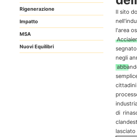
Rigenerazione
Il sito 
nell'ind
Impatto
l'area o
MSA
Acciaier
Nuovi Equilibri
segnato 
negli an
abband
semplice
cittadini
process
industri
di
rinas
clandes
lasciato