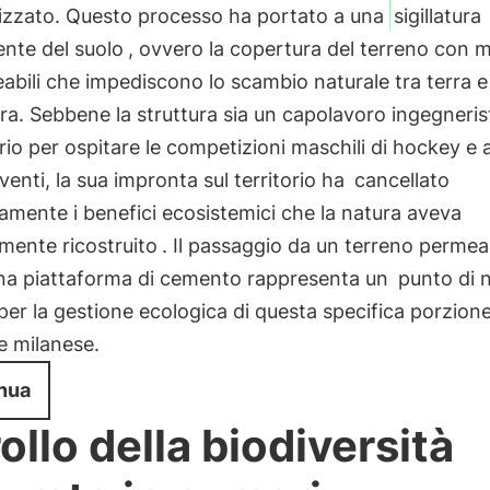
alizzato. Questo processo ha portato a una
sigillatura
nte del suolo
, ovvero la copertura del terreno con m
bili che impediscono lo scambio naturale tra terra e
a. Sebbene la struttura sia un capolavoro ingegneris
io per ospitare le competizioni maschili di hockey e a
venti, la sua impronta sul territorio ha
cancellato
vamente i benefici ecosistemici che la natura aveva
mente ricostruito
. Il passaggio da un terreno permea
una piattaforma di cemento rappresenta un
punto di 
per la gestione ecologica di questa specifica porzione
e milanese.
nua
rollo della biodiversità