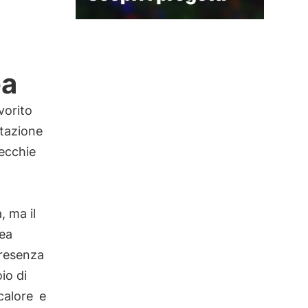
ea
vorito
etazione
ecchie
, ma il
rea
presenza
io di
 calore
e