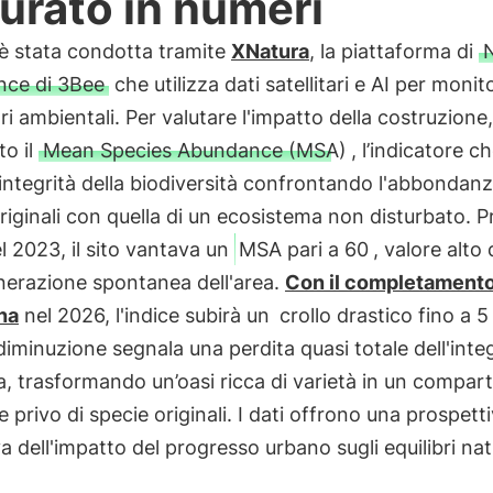
urato in numeri
i è stata condotta tramite
XNatura
, la piattaforma di
ence di 3Bee
che utilizza dati satellitari e AI per monit
i ambientali. Per valutare l'impatto della costruzione,
to il
Mean Species Abundance (MSA)
, l’indicatore c
’integrità della biodiversità confrontando l'abbondanz
riginali con quella di un ecosistema non disturbato. P
el 2023, il sito vantava un
MSA pari a 60
, valore alto
enerazione spontanea dell'area.
Con il completament
na
nel 2026, l'indice subirà un
crollo drastico fino a 5
iminuzione segnala una perdita quasi totale dell'integ
a, trasformando un’oasi ricca di varietà in un compar
le privo di specie originali. I dati offrono una prospett
a dell'impatto del progresso urbano sugli equilibri nat