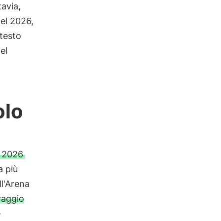
tavia,
del 2026,
testo
el
olo
a 2026
a più
ll'Arena
vaggio
e