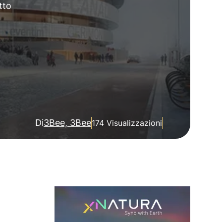
tto
Di
3Bee, 3Bee
174 Visualizzazioni