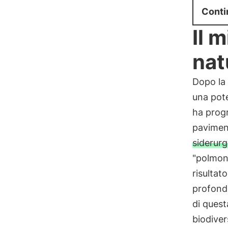
Conti
Il 
nat
Dopo la 
una pot
ha prog
paviment
siderurg
"polmone
risultat
profond
di ques
biodiver