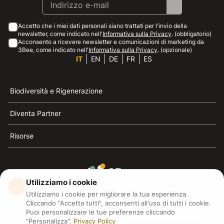
Accetto che i miei dati personali siano trattati per l'invio della
newsletter, come indicato nell'
Informativa sulla Privacy
. (obbligatorio)
Acconsento a ricevere newsletter e comunicazioni di marketing da
3Bee, come indicato nell'
Informativa sulla Privacy
. (opzionale)
IT
EN
DE
FR
ES
Biodiversità e Rigenerazione
Diventa Partner
Risorse
Utilizziamo i cookie
3Bee è il riferimento della sostenibilità, la difesa delle
Utilizziamo i cookie per migliorare la tua esperienza.
api e della biodiversità
Cliccando "Accetta tutti", acconsenti all'uso di tutti i cookie.
Puoi personalizzare le tue preferenze cliccando
"Personalizza".
Privacy Policy
3Bee S.R.L Via Pastrengo 14, 20159, Milano (MI)