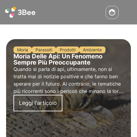
Moria
Parassiti
Prodotti
Ambiente
Moria Delle Api: Un Fenomeno
Sempre Più Preoccupante
Quando si parla di api, ultimamente, non si
tratta mai di notizie positive e che fanno ben
sperare per il futuro. Al contrario, le tematiche
più ricorrenti sono i pericoli che minano la loro
sopravvivenza, le stagioni non favorevoli alla
Leggi l'articolo
produzione di miele, nuove malattie e nuovi
parassiti.