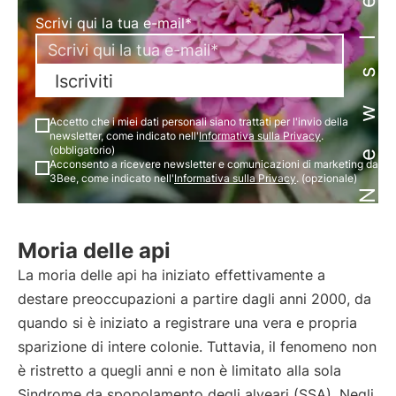
Newsletter
Scrivi qui la tua e-mail*
Iscriviti
Accetto che i miei dati personali siano trattati per l'invio della
newsletter, come indicato nell'
Informativa sulla Privacy
.
(obbligatorio)
Acconsento a ricevere newsletter e comunicazioni di marketing da
3Bee, come indicato nell'
Informativa sulla Privacy
. (opzionale)
Moria delle api
La moria delle api ha iniziato effettivamente a
destare preoccupazioni a partire dagli anni 2000, da
quando si è iniziato a registrare una vera e propria
sparizione di intere colonie. Tuttavia, il fenomeno non
è ristretto a quegli anni e non è limitato alla sola
Sindrome da spopolamento degli alveari (SSA). Negli