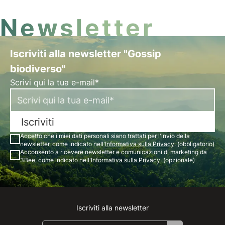
Newsletter
Iscriviti alla newsletter "Gossip
biodiverso"
Scrivi qui la tua e-mail*
Iscriviti
Accetto che i miei dati personali siano trattati per l'invio della
newsletter, come indicato nell'
Informativa sulla Privacy
. (obbligatorio)
Acconsento a ricevere newsletter e comunicazioni di marketing da
3Bee, come indicato nell'
Informativa sulla Privacy
. (opzionale)
Iscriviti alla newsletter
Instagram
Facebook
Linkedin
Youtube