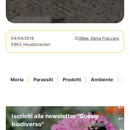
04/04/2018
Di
3Bee, Elena Fraccaro
5963 Visualizzazioni
Moria
Parassiti
Prodotti
Ambiente
Ap
Iscriviti alla newsletter "Gossip
biodiverso"