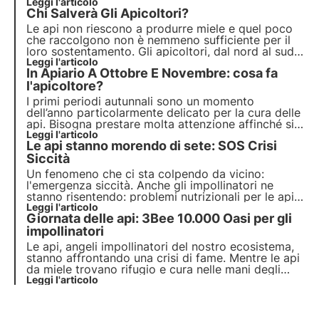
produrre miele, ma anche perché, in questi primi
Leggi l'articolo
Chi Salverà Gli Apicoltori?
mesi primaverili, si verifica il famoso fenomeno
della sciamatura.
Le api non riescono a produrre miele e quel poco
che raccolgono non è nemmeno sufficiente per il
loro sostentamento. Gli apicoltori, dal nord al sud
dell’Italia, lo dicono a gran voce: le api sono in
Leggi l'articolo
In Apiario A Ottobre E Novembre: cosa fa
pericolo e stanno morendo.
l'apicoltore?
I primi periodi autunnali sono un momento
dell’anno particolarmente delicato per la cura delle
api. Bisogna prestare molta attenzione affinché si
possa invernare una famiglia che sia in grado di
Leggi l'articolo
Le api stanno morendo di sete: SOS Crisi
sopravvivere alla stagione più fredda.
Siccità
Un fenomeno che ci sta colpendo da vicino:
l'emergenza siccità. Anche gli impollinatori ne
stanno risentendo: problemi nutrizionali per le api,
ovvero meno polline e nettare per loro. Come
Leggi l'articolo
Giornata delle api: 3Bee 10.000 Oasi per gli
possiamo aiutarle in questa situazione di
emergenza?
impollinatori
Le api, angeli impollinatori del nostro ecosistema,
stanno affrontando una crisi di fame. Mentre le api
da miele trovano rifugio e cura nelle mani degli
apicoltori, le api selvatiche combattono solitarie e
Leggi l'articolo
senza eroi a sostenerle. 3Bee ha scelto di non
lasciarle più sole e investire nella loro cura.