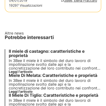
04/01/2019
Di
3Bee, Elena Fraccaro
19297 Visualizzazioni
Altre news
Potrebbe interessarti
Il miele di castagno: caratteristiche e
proprietà
In 3Bee il miele è il simbolo del duro lavoro di
impollinazione svolto dalle api e la
concretizzazione del loro contributo nei confronti
dell’ecosistema. I nostri progetti supportano la
Leggi l'articolo
Miele Di Melata: Caratteristiche e proprietà
biodiversità e tramite i nostri growers garantiscono
un ambiente sano per gli impollinatori.
In 3Bee il miele è il simbolo del duro lavoro di
impollinazione svolto dalle api e la
concretizzazione del loro contributo nei confronti
dell’ecosistema. I nostri progetti supportano la
Leggi l'articolo
Il Miele Di Tiglio: Caratteristiche e proprietà
biodiversità e tramite i nostri growers garantiscono
un ambiente sano per gli impollinatori.
In 3Bee il miele è il simbolo del duro lavoro di
impollinazione svolto dalle api e la