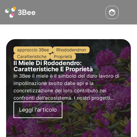
approccio 3Bee
Rhododendron
Caratteristiche
Proprietà
Il Miele Di Rododendro:
Caratteristiche E Proprietà
In 3Bee il miele è il simbolo del duro lavoro di
impollinazione svolto dalle api e la
concretizzazione del loro contributo nei
confronti dell’ecosistema. I nostri progetti
supportano la biodiversità e tramite i nostri
Leggi l'articolo
growers garantiscono un ambiente sano per gli
impollinatori.