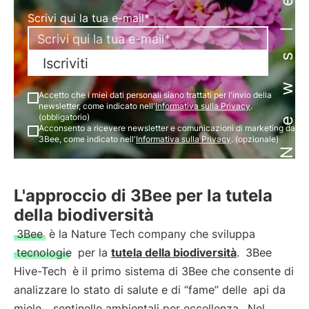
Newsletter
Scrivi qui la tua e-mail*
Iscriviti
Accetto che i miei dati personali siano trattati per l'invio della
newsletter, come indicato nell'
Informativa sulla Privacy
.
(obbligatorio)
Acconsento a ricevere newsletter e comunicazioni di marketing da
3Bee, come indicato nell'
Informativa sulla Privacy
. (opzionale)
L'approccio di 3Bee per la tutela
della biodiversità
3Bee
è la Nature Tech company che sviluppa
tecnologie
per la
tutela della biodiversità
.
3Bee
Hive-Tech
è il primo sistema di 3Bee che consente di
analizzare lo stato di salute e di “fame” delle
api da
miele
,
sentinelle ambientali per eccellenza
. Nel