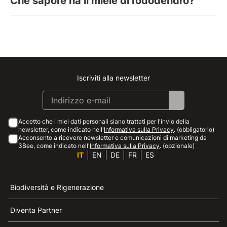
Che sapore ha il miele di rododendro?
Iscriviti alla newsletter
Instagram
Facebook
Linkedin
Youtube
Accetto che i miei dati personali siano trattati per l'invio della
newsletter, come indicato nell'
Informativa sulla Privacy
. (obbligatorio)
Acconsento a ricevere newsletter e comunicazioni di marketing da
3Bee, come indicato nell'
Informativa sulla Privacy
. (opzionale)
IT
EN
DE
FR
ES
Biodiversità e Rigenerazione
Diventa Partner