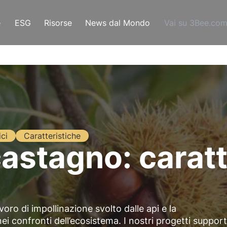
e
ESG
Risorse
News dal Mondo
Vai su 3Bee.co
ci
Caratteristiche
 castagno: carat
avoro di impollinazione svolto dalle api e la
ei confronti dell’ecosistema. I nostri progetti suppor