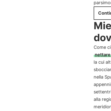
parsimoni
Conti
Mie
dov
Come ci 
nettare 
la cui al
sboccian
nella Sp
appennin
settentr
alla reg
meridion