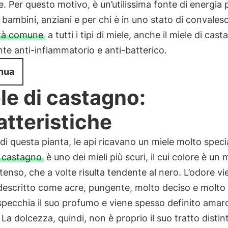
e. Per questo motivo, è un’utilissima fonte di energia 
, bambini, anziani e per chi è in uno stato di convales
età comune
a tutti i tipi di miele, anche il miele di cas
te anti-infiammatorio e anti-batterico.
nua
le di castagno:
atteristiche
i di questa pianta, le api ricavano un miele molto specia
i castagno
è uno dei mieli più scuri, il cui colore è un
tenso, che a volte risulta tendente al nero. L’odore vi
escritto come acre, pungente, molto deciso e molto f
specchia il suo profumo e viene spesso definito amar
. La dolcezza, quindi, non è proprio il suo tratto distin