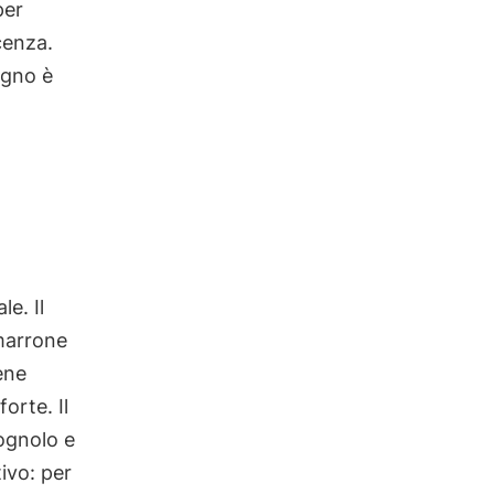
per
cenza.
tagno è
le. Il
 marrone
ene
orte. Il
ognolo e
tivo: per