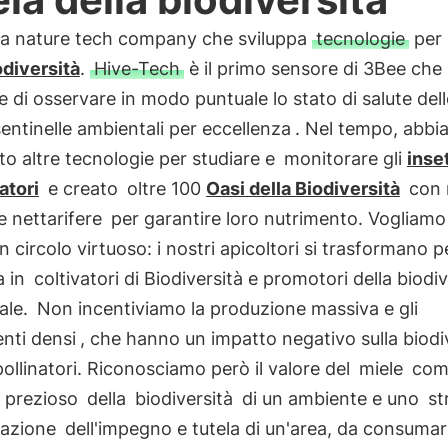
la nature tech company che sviluppa
tecnologie
per 
odiversità
.
Hive-Tech
è il primo sensore di 3Bee che
 di osservare in modo puntuale lo stato di salute del
sentinelle ambientali per eccellenza
. Nel tempo, abb
to altre tecnologie per studiare e
monitorare gli
inset
atori
e creato
oltre 100
Oasi della Biodiversità
con m
e nettarifere
per garantire loro nutrimento. Vogliamo
n circolo virtuoso: i nostri apicoltori si trasformano p
a in
coltivatori di Biodiversità e promotori della biodiv
ale.
Non incentiviamo la produzione massiva e gli
nti densi
, che hanno un impatto negativo sulla biodi
pollinatori. Riconosciamo però il valore del
miele
com
 prezioso
della
biodiversità
di un ambiente e uno
st
gazione
dell'impegno e tutela di un'area, da consuma