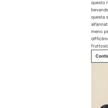
questo m
bevande,
questa s
all’anna
meno pec
difficil
fruttosi
Conti