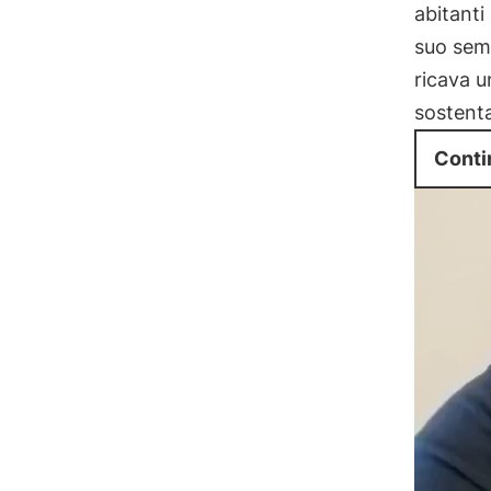
abitanti 
suo seme
ricava u
sostenta
Conti