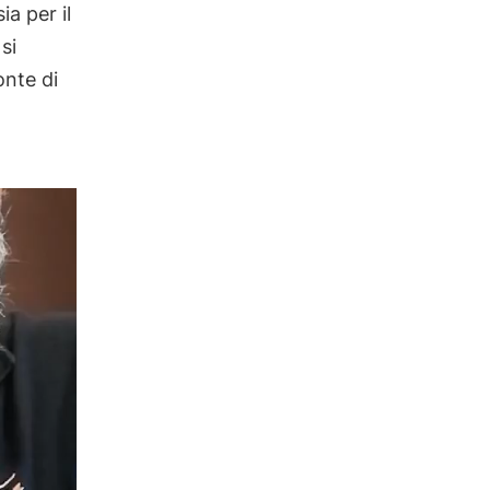
ia per il
si
onte di