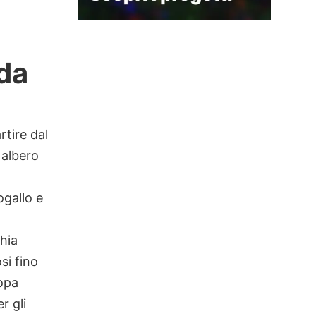
.
 da
rtire dal
 albero
ogallo e
chia
si fino
ropa
r gli