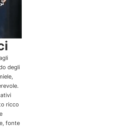
ci
agli
do degli
iele,
erevole.
ativi
to ricco
e
e, fonte