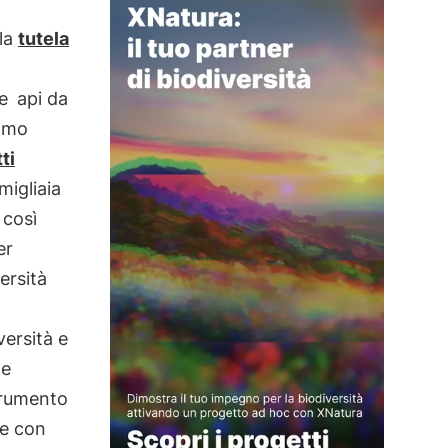
la
tutela
le
api da
iamo
ti
igliaia
 così
er
ersità
versità e
e
rumento
re con