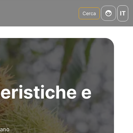
IT
m
Cerca
teristiche e
tano