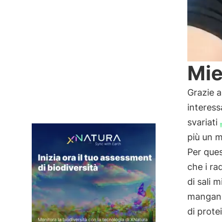
Mie
Grazie a
interess
svariati
più un m
Per ques
che i ra
di sali 
mangane
di prote