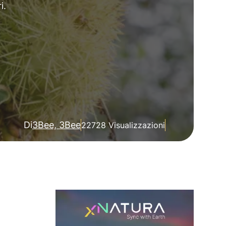
i.
Di
3Bee, 3Bee
22728 Visualizzazioni