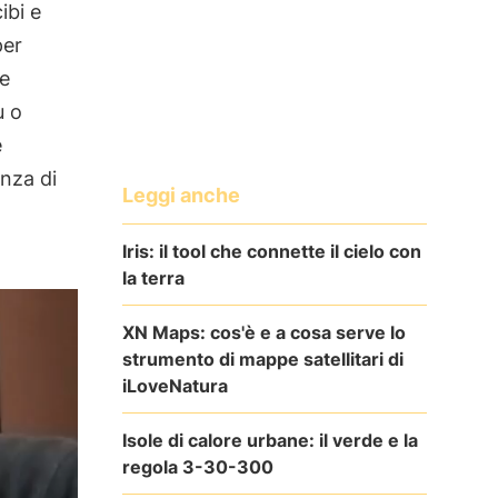
ibi e
per
se
ù o
e
nza di
Leggi anche
Iris: il tool che connette il cielo con
la terra
XN Maps: cos'è e a cosa serve lo
strumento di mappe satellitari di
iLoveNatura
Isole di calore urbane: il verde e la
regola 3-30-300