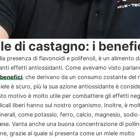
le di castagno: i benefi
lla presenza di flavonoidi e polifenoli, è un alimento d
anti effetti antiossidanti. Come avevamo visto parlan
benefici
che derivano da un consumo costante del m
iele è scuro, più la sua azione antiossidante è consid
to motivo è molto utile per combattere gli effetti neg
dicali liberi hanno sul nostro organismo. Inoltre, è mol
minerali, come potassio, ferro, calcio, magnesio, sodio 
se. Vanta anche una buona concentrazione di pollin
ine, grazie al quale si presenta come un miele molto