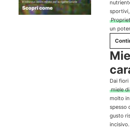
nutrient
sportivi
Propri
un poten
Conti
Mie
car
Dai fior
miele d
molto in
spesso d
gusto ri
incisivo