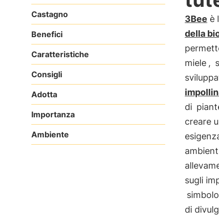
Castagno
3Bee
è 
della bi
Benefici
permette
Caratteristiche
miele
,
Consigli
sviluppa
impollin
Adotta
di
piant
Importanza
creare u
Ambiente
esigenz
ambient
allevame
sugli im
simbolo
di divul