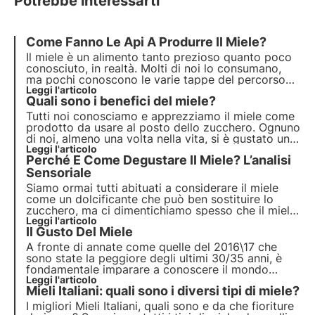
Potrebbe interessarti
Come Fanno Le Api A Produrre Il Miele?
Il miele è un alimento tanto prezioso quanto poco
conosciuto, in realtà. Molti di noi lo consumano,
ma pochi conoscono le varie tappe del percorso
che hanno portato sulla nostra tavola il bel vasetto
Leggi l'articolo
Quali sono i benefici del miele?
ricolmo di questa dolce sostanza.
Tutti noi conosciamo e apprezziamo il miele come
prodotto da usare al posto dello zucchero. Ognuno
di noi, almeno una volta nella vita, si è gustato una
tisana addolcita da un abbondante cucchiaio di
Leggi l'articolo
Perché E Come Degustare Il Miele? L’analisi
miele. Ma quali sono i suoi benefici e come
possiamo usarlo al meglio tutti i giorni?
Sensoriale
Siamo ormai tutti abituati a considerare il miele
come un dolcificante che può ben sostituire lo
zucchero, ma ci dimentichiamo spesso che il miele
è un preziosissimo alimento che può essere
Leggi l'articolo
Il Gusto Del Miele
apprezzato per le sue numerosissime
caratteristiche e proprietà.
A fronte di annate come quelle del 2016\17 che
sono state la peggiore degli ultimi 30/35 anni, è
fondamentale imparare a conoscere il mondo
dell’apicoltura per saper scegliere un prodotto
Leggi l'articolo
Mieli Italiani: quali sono i diversi tipi di miele?
italiano. Scopri il gusto del miele
I migliori Mieli Italiani, quali sono e da che fioriture