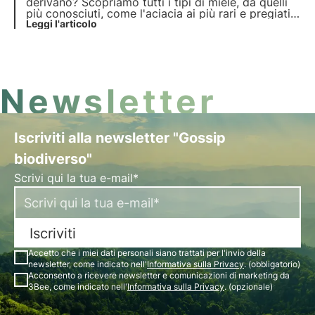
derivano? Scopriamo tutti i tipi di miele, da quelli
più conosciuti, come l'aciacia ai più rari e pregiati
come il miele di asfodelo. Leggi il nostro nuovo
Leggi l'articolo
articolo!
Newsletter
Iscriviti alla newsletter "Gossip
biodiverso"
Scrivi qui la tua e-mail*
Iscriviti
Accetto che i miei dati personali siano trattati per l'invio della
newsletter, come indicato nell'
Informativa sulla Privacy
. (obbligatorio)
Acconsento a ricevere newsletter e comunicazioni di marketing da
3Bee, come indicato nell'
Informativa sulla Privacy
. (opzionale)