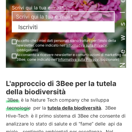
Newsletter
Scrivi qui la tua e-mail*
Iscriviti
Accetto che i miei dati personali siano trattati per l'invio della
newsletter, come indicato nell'
Informativa sulla Privacy
.
(obbligatorio)
Acconsento a ricevere newsletter e comunicazioni di marketing da
3Bee, come indicato nell'
Informativa sulla Privacy
. (opzionale)
L'approccio di 3Bee per la tutela
della biodiversità
3Bee
è la Nature Tech company che sviluppa
tecnologie
per la
tutela della biodiversità
.
3Bee
Hive-Tech
è il primo sistema di 3Bee che consente di
analizzare lo stato di salute e di “fame” delle
api da
miele
,
sentinelle ambientali per eccellenza
. Nel