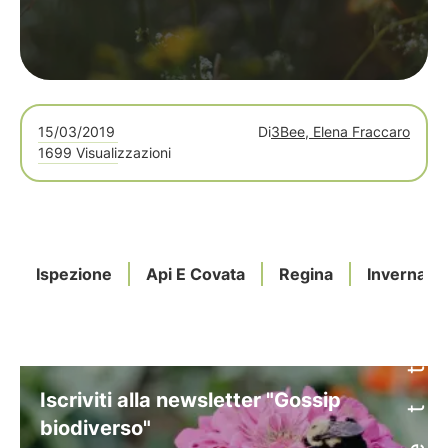
15/03/2019
Di
3Bee, Elena Fraccaro
1699 Visualizzazioni
Ispezione
Api E Covata
Regina
Invernam
Iscriviti alla newsletter "Gossip
biodiverso"