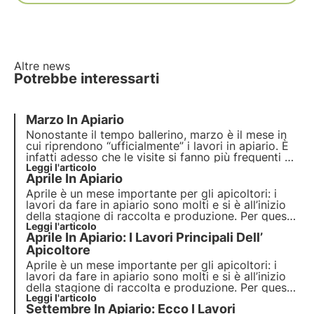
Altre news
Potrebbe interessarti
Marzo In Apiario
Nonostante il tempo ballerino, marzo è il mese in
cui riprendono “ufficialmente” i lavori in apiario. È
infatti adesso che le visite si fanno più frequenti e
che si iniziano a prendere quegli accorgimenti
Leggi l'articolo
Aprile In Apiario
necessari per affrontare nel modo migliore l’inizio
delle fioriture.
Aprile è un mese importante per gli apicoltori: i
lavori da fare in apiario sono molti e si è all’inizio
della stagione di raccolta e produzione. Per questo
motivo è molto importante sapere quali sono gli
Leggi l'articolo
Aprile In Apiario: I Lavori Principali Dell’
interventi che devono essere fatti per poter avere
delle famiglie nelle migliori condizioni.
Apicoltore
Aprile è un mese importante per gli apicoltori: i
lavori da fare in apiario sono molti e si è all’inizio
della stagione di raccolta e produzione. Per questo
motivo è molto importante sapere quali sono gli
Leggi l'articolo
Settembre In Apiario: Ecco I Lavori
interventi che devono essere fatti per poter avere