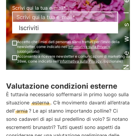
Newsletter
Scrivi qui la tua e-mail*
Iscriviti
Accetto che i miei dati personali siano trattati per l'invio della
newsletter, come indicato nell'
Informativa sulla Privacy
.
(obbligatorio)
Acconsento a ricevere newsletter e comunicazioni di marketing da
3Bee, come indicato nell'
Informativa sulla Privacy
. (opzionale)
Valutazione condizioni esterne
È tuttavia necessario soffermarsi in primo luogo sulla
situazione
esterna
. C’è movimento davanti all’entrata
dell’
arnia
? Le api stanno importando polline? Ci
sono cadaveri di api sul predellino di volo? Si notano
escrementi brunastri? Tutti questi sono aspetti da
considerare per una valutazione preliminare delle