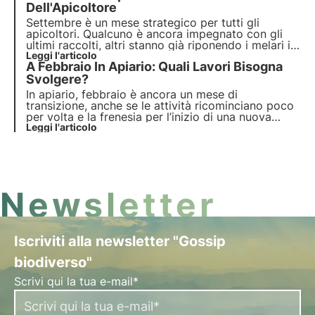
delle famiglie nelle migliori condizioni.
Dell'Apicoltore
Settembre è un mese strategico per tutti gli
apicoltori. Qualcuno è ancora impegnato con gli
ultimi raccolti, altri stanno già riponendo i melari in
magazzino. Nonostante queste differenze, le
Leggi l'articolo
A Febbraio In Apiario: Quali Lavori Bisogna
attenzioni dell’apicoltore si rivolgono tutte alla
preparazione per l’invernamento delle famiglie.
Svolgere?
In apiario, febbraio è ancora un mese di
transizione, anche se le attività ricominciano poco
per volta e la frenesia per l’inizio di una nuova
stagione produttiva inizia a farsi sentire. In questo
Leggi l'articolo
mese devono essere svolte operazioni importanti
per consentire la corretta ripresa della famiglia
Newsletter
Iscriviti alla newsletter "Gossip
biodiverso"
Scrivi qui la tua e-mail*