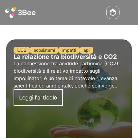
CO2
ecosistemi
impatti
api
La relazione tra biodiversità e CO2
La connessione tra anidride carbonica (CO2),
biodiversità e il relativo impatto sugli
impollinatori è un tema di notevole rilevanza
scientifica ed ambientale, poiché coinvolge
l'interazione complessa tra il cambiamento
Leggi l'articolo
climatico, l'ambiente naturale e la salute degli
insetti impollinatori.