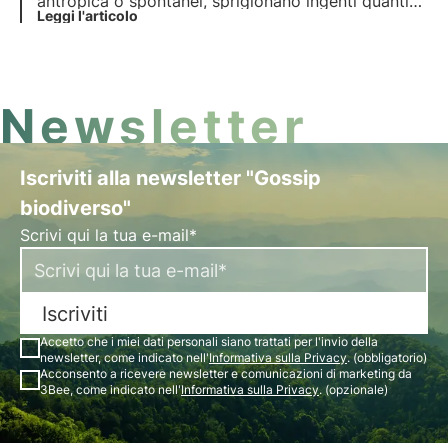
antropica o spontanei, sprigionano ingenti quantità
di CO2 e modificano l’ecosistema forestale con
Leggi l'articolo
impatti diversificati e spesso duraturi sulla
vegetazione, sul suolo, e sulla fauna selvatica.
Newsletter
Iscriviti alla newsletter "Gossip
biodiverso"
Scrivi qui la tua e-mail*
Iscriviti
Accetto che i miei dati personali siano trattati per l'invio della
newsletter, come indicato nell'
Informativa sulla Privacy
. (obbligatorio)
Acconsento a ricevere newsletter e comunicazioni di marketing da
3Bee, come indicato nell'
Informativa sulla Privacy
. (opzionale)