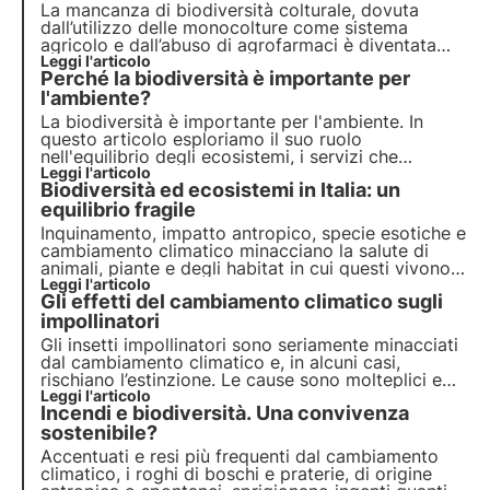
La mancanza di biodiversità colturale, dovuta
dall’utilizzo delle monocolture come sistema
agricolo e dall’abuso di agrofarmaci è diventata
negli ultimi anni una reale minaccia per gli insetti,
Leggi l'articolo
Perché la biodiversità è importante per
tra cui i principali impollinatori.
l'ambiente?
La biodiversità è importante per l'ambiente. In
questo articolo esploriamo il suo ruolo
nell'equilibrio degli ecosistemi, i servizi che
fornisce, l'importanza per la ricerca scientifica e il
Leggi l'articolo
Biodiversità ed ecosistemi in Italia: un
suo impatto sul benessere umano. Scopri come
3Bee si impegna nella tutela della biodiversità con
equilibrio fragile
le Oasi.
Inquinamento, impatto antropico, specie esotiche e
cambiamento climatico minacciano la salute di
animali, piante e degli habitat in cui questi vivono.
Il programma delle Nazioni Unite entro il 2030
Leggi l'articolo
Gli effetti del cambiamento climatico sugli
prevede protezione e ripristino. Ma servono azioni
puntuali.
impollinatori
Gli insetti impollinatori sono seriamente minacciati
dal cambiamento climatico e, in alcuni casi,
rischiano l’estinzione. Le cause sono molteplici e
possono coinvolgere direttamente gli insetti o
Leggi l'articolo
Incendi e biodiversità. Una convivenza
indirettamente le piante che visitano. Ma quali
sono gli effetti? Scopriamolo in questo articolo.
sostenibile?
Accentuati e resi più frequenti dal cambiamento
climatico, i roghi di boschi e praterie, di origine