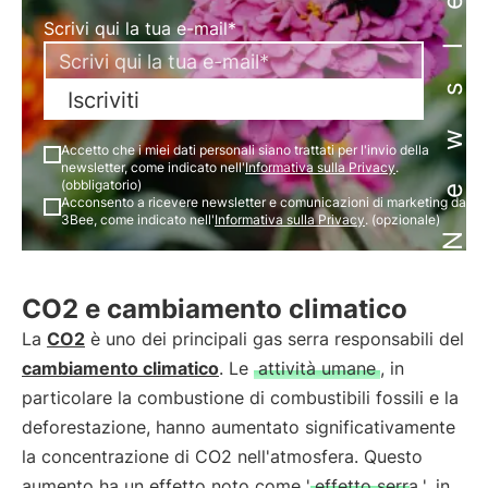
Newsletter
Scrivi qui la tua e-mail*
Iscriviti
Accetto che i miei dati personali siano trattati per l'invio della
newsletter, come indicato nell'
Informativa sulla Privacy
.
(obbligatorio)
Acconsento a ricevere newsletter e comunicazioni di marketing da
3Bee, come indicato nell'
Informativa sulla Privacy
. (opzionale)
CO2 e cambiamento climatico
La
CO2
è uno dei principali gas serra responsabili del
cambiamento climatico
. Le
attività umane
, in
particolare la combustione di combustibili fossili e la
deforestazione, hanno aumentato significativamente
la concentrazione di CO2 nell'atmosfera. Questo
aumento ha un effetto noto come '
effetto serra
', in