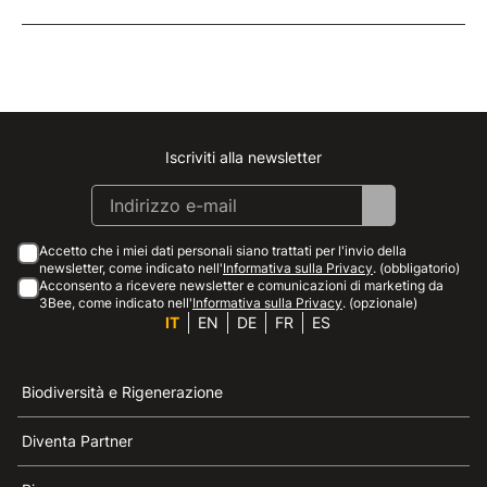
Iscriviti alla newsletter
Instagram
Facebook
Linkedin
Youtube
Accetto che i miei dati personali siano trattati per l'invio della
newsletter, come indicato nell'
Informativa sulla Privacy
. (obbligatorio)
Acconsento a ricevere newsletter e comunicazioni di marketing da
3Bee, come indicato nell'
Informativa sulla Privacy
. (opzionale)
IT
EN
DE
FR
ES
Biodiversità e Rigenerazione
Diventa Partner