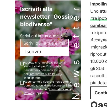
impollin
Newsletter
Iscriviti alla
Uno
stu
newsletter "Gossip
tre ipot
biodiverso"
cambiam
tre ipot
Scrivi qui la tua e-mail*
Asclepi
migrazi
Iscriviti
riprodut
18.000 
Accetto che i miei dati personali
siano trattati per l'invio della
gli Stati
newsletter, come indicato
nell'
Informativa sulla Privacy
.
raccolti
(obbligatorio)
Acconsento a ricevere newsletter e
più deter
comunicazioni di marketing da 3Bee,
come indicato nell'
Informativa sulla
Conti
Privacy
. (opzionale)
Oas