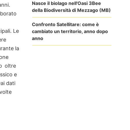
Nasce il biolago nell'Oasi 3Bee
anni.
della Biodiversità di Mezzago (MB)
aborato
Confronto Satellitare: come è
pali. Le
cambiato un territorio, anno dopo
anno
ere
rante la
ione
to
oltre
essico e
ai dati
volte