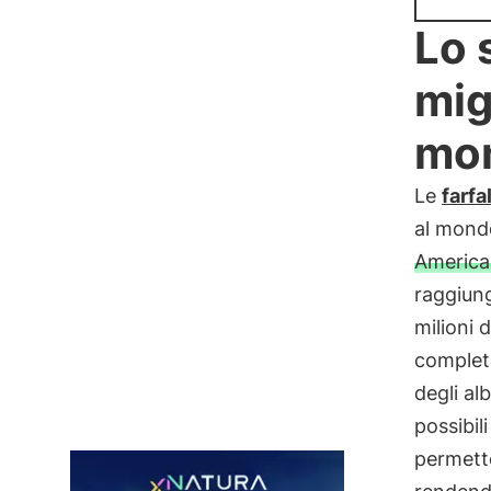
Lo 
mig
mo
Le
farfa
al mondo
America
raggiung
milioni 
completa
degli al
possibil
permette