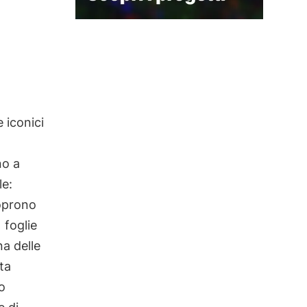
 iconici
no a
le:
coprono
e
foglie
a delle
ta
o