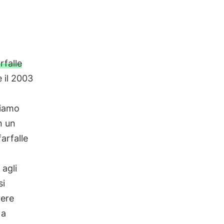
rfalle
e il 2003
siamo
n un
arfalle
 agli
si
vere
 a