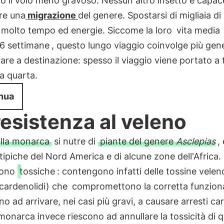
 il volo meno gravoso. Nessun altro insetto è capac
re una
migrazione
del genere. Spostarsi di migliaia d
 molto tempo ed energie. Siccome la loro
vita media
-6 settimane
, questo lungo viaggio coinvolge più gen
vare a destinazione: spesso il viaggio viene portato a
la quarta.
nua
resistenza al veleno
alla monarca
si nutre di
piante del genere
Asclepias
,
tipiche del Nord America e di alcune zone dell'Africa
sono
tossiche
: contengono infatti delle tossine velen
cardenolidi) che
compromettono la corretta funziona
no ad arrivare, nei casi più gravi, a causare arresti car
 monarca invece riescono ad annullare la tossicità di 