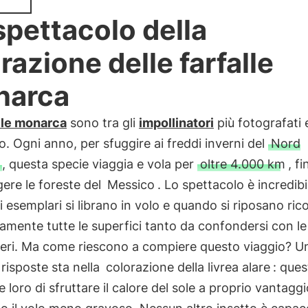
spettacolo della
razione delle farfalle
narca
lle monarca
sono tra gli
impollinatori
più fotografati e
. Ogni anno, per sfuggire ai freddi inverni del
Nord
, questa specie viaggia e vola per
oltre 4.000 km
, fi
ere le foreste del
Messico
. Lo spettacolo è incredibi
di esemplari si librano in volo e quando si riposano ri
mente tutte le superfici tanto da confondersi con l
beri. Ma come riescono a compiere questo viaggio? Un
i risposte sta nella
colorazione della livrea alare
: ques
 loro di sfruttare il calore del sole a proprio vantaggi