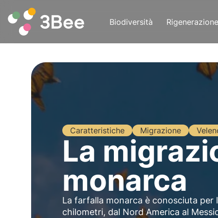
Biodiversità
Rigenerazion
Caratteristiche
Migrazione
Velen
La migrazio
monarca
La farfalla monarca è conosciuta per l
chilometri, dal Nord America al Messico.