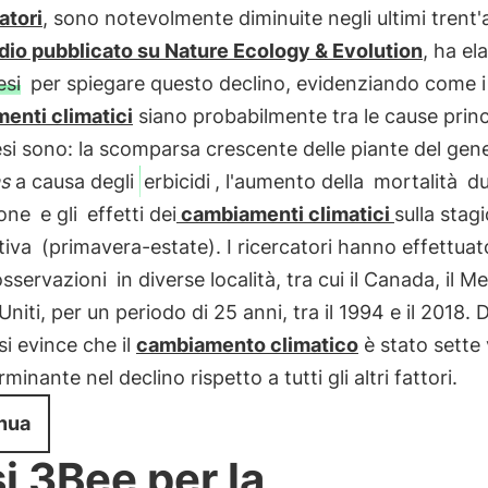
atori
, sono notevolmente diminuite negli ultimi trent'
dio pubblicato su Nature Ecology & Evolution
, ha el
esi
per spiegare questo declino, evidenziando come i
enti climatici
siano probabilmente tra le cause princi
esi sono: la scomparsa crescente delle piante del gen
as
a causa degli
erbicidi
, l'aumento della
mortalità
du
one
e gli
effetti dei
cambiamenti climatici
sulla stag
tiva
(primavera-estate). I ricercatori hanno effettua
osservazioni
in diverse località, tra cui il Canada, il M
 Uniti, per un periodo di 25 anni, tra il 1994 e il 2018. D
 si evince che il
cambiamento climatico
è stato sette 
minante nel declino rispetto a tutti gli altri fattori.
nua
i 3Bee per la