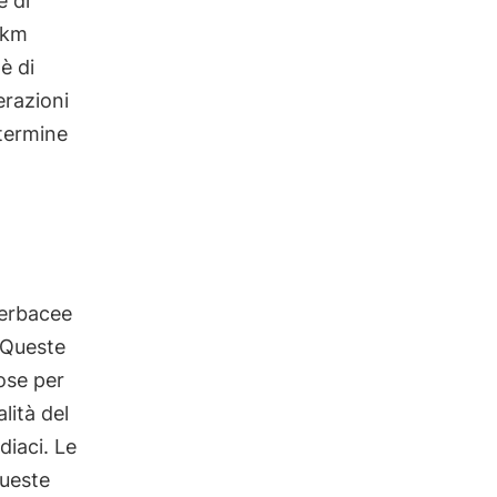
e di
i km
è di
erazioni
 termine
 erbacee
. Queste
ose per
lità del
diaci. Le
queste