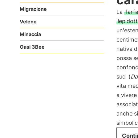
Migrazione
La
farf
lepidot
Veleno
un'esten
Minaccia
centimet
Oasi 3Bee
nativa d
possa se
confonde
sud
(
Da
vita med
a vivere
associat
anche s
simbolic
Conti