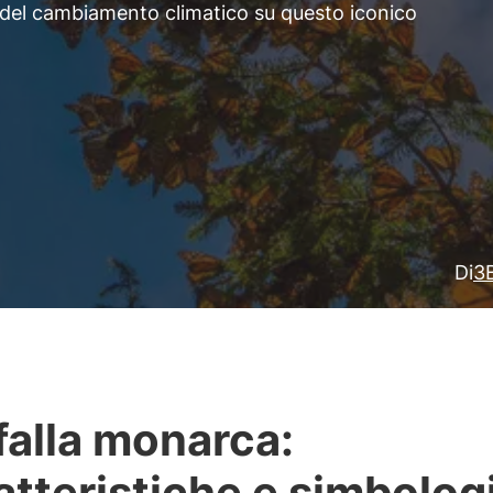
to del cambiamento climatico su questo iconico
Di
3B
falla monarca:
atteristiche e simbolog