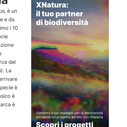
us
, è un
e e da
imo i 10
cie
azione
e
rca del
s
). La
rrivare
specie è
ssico è
narca è