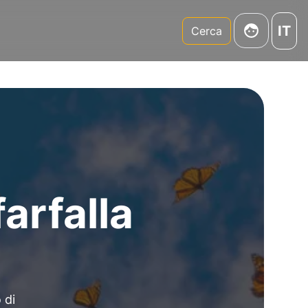
IT
m
Cerca
arfalla
 di