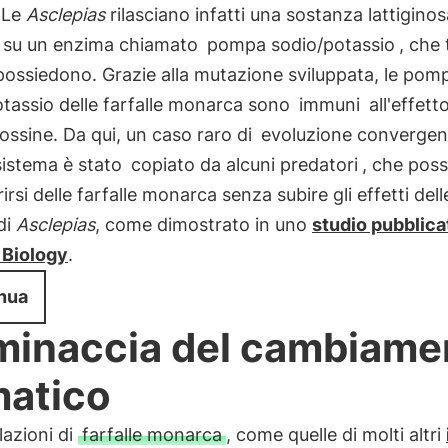
 Le
Asclepias
rilasciano infatti una sostanza lattigino
e su un enzima chiamato
pompa sodio/potassio
, che t
possiedono. Grazie alla mutazione sviluppata, le pom
tassio delle farfalle monarca sono
immuni
all'effetto
ossine. Da qui, un caso raro di
evoluzione convergen
sistema è stato
copiato da alcuni predatori
, che pos
rirsi delle farfalle monarca senza subire gli effetti dell
di
Asclepias
, come dimostrato in uno
studio pubblica
 Biology
.
nua
minaccia del cambiame
matico
azioni di
farfalle monarca
, come quelle di molti altri