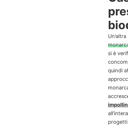
pre
bio
Un’altra
monarc
si è veri
concomit
quindi a
approcci
monarca
accresc
impollin
all’inte
progett