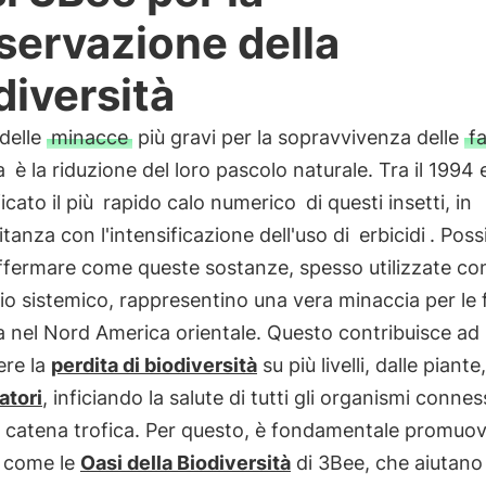
servazione della
diversità
 delle
minacce
più gravi per la sopravvivenza delle
fa
a
è la riduzione del loro pascolo naturale. Tra il 1994 
ficato il più
rapido calo numerico
di questi insetti, in
anza con l'intensificazione dell'uso di
erbicidi
. Pos
ffermare come queste sostanze, spesso utilizzate co
o sistemico, rappresentino una vera minaccia per le f
 nel Nord America orientale. Questo contribuisce ad
ere la
perdita di biodiversità
su più livelli, dalle piante,
atori
, inficiando la salute di tutti gli organismi connes
ra catena trofica. Per questo, è fondamentale promuo
i come le
Oasi della Biodiversità
di 3Bee, che aiutano