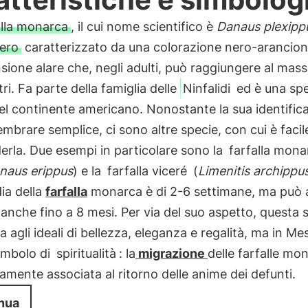
alla monarca
, il cui nome scientifico è
Danaus plexipp
tero
caratterizzato da una colorazione nero-arancion
sione alare che, negli adulti, può raggiungere al mass
ri. Fa parte della famiglia delle
Ninfalidi
ed è una spe
el continente americano. Nonostante la sua identific
mbrare semplice, ci sono altre specie, con cui è facil
rla. Due esempi in particolare sono la
farfalla mona
naus erippus
) e la
farfalla viceré
(
Limenitis archippu
ia della
farfalla
monarca è di 2-6 settimane, ma può a
 anche fino a 8 mesi. Per via del suo aspetto, questa 
a agli ideali di bellezza, eleganza e regalità, ma in Me
imbolo di
spiritualità
: la
migrazione
delle farfalle mo
amente associata al ritorno delle anime dei defunti.
nua