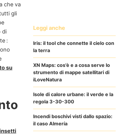
sa che va
utti gli
pe
Leggi anche
 di
te
:
Iris: il tool che connette il cielo con
sono
la terra
e
XN Maps: cos'è e a cosa serve lo
to su
strumento di mappe satellitari di
iLoveNatura
Isole di calore urbane: il verde e la
nto
regola 3-30-300
Incendi boschivi visti dallo spazio:
il caso Almería
insetti