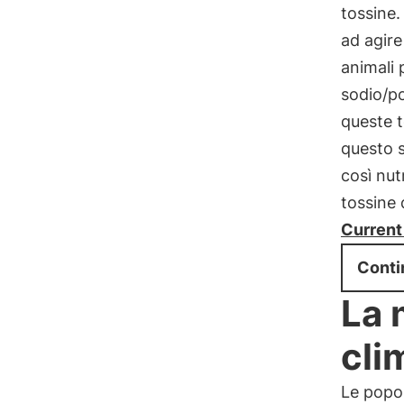
tossine.
ad agir
animali 
sodio/po
queste t
questo 
così nut
tossine 
Current
Conti
La 
cli
Le popol