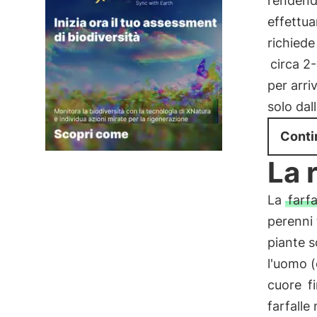
rendendo
effettua
richiede
circa 2
per arri
solo dal
Conti
La 
La
farf
perenni 
piante 
l'uomo (
cuore
fi
farfalle