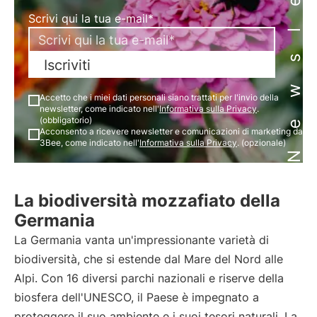
Newsletter
Scrivi qui la tua e-mail*
Iscriviti
Accetto che i miei dati personali siano trattati per l'invio della
newsletter, come indicato nell'
Informativa sulla Privacy
.
(obbligatorio)
Acconsento a ricevere newsletter e comunicazioni di marketing da
3Bee, come indicato nell'
Informativa sulla Privacy
. (opzionale)
La biodiversità mozzafiato della
Germania
La Germania vanta un'impressionante varietà di
biodiversità, che si estende dal Mare del Nord alle
Alpi. Con 16 diversi parchi nazionali e riserve della
biosfera dell'UNESCO, il Paese è impegnato a
proteggere il suo ambiente e i suoi tesori naturali. La