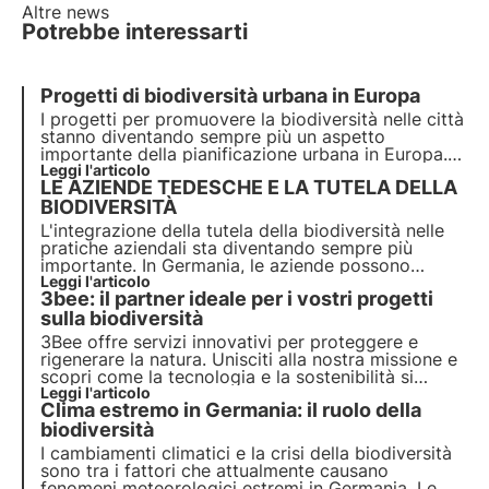
Altre news
Potrebbe interessarti
Progetti di biodiversità urbana in Europa
I progetti per promuovere la biodiversità nelle città
stanno diventando sempre più un aspetto
importante della pianificazione urbana in Europa.
Poiché le città sono responsabili di oltre il 70%
Leggi l'articolo
LE AZIENDE TEDESCHE E LA TUTELA DELLA
delle emissioni globali di carbonio, è diventato
essenziale sviluppare soluzioni ecologiche.
BIODIVERSITÀ
L'integrazione della tutela della biodiversità nelle
pratiche aziendali sta diventando sempre più
importante. In Germania, le aziende possono
avvalersi di una serie di progetti, iniziative e
Leggi l'articolo
3bee: il partner ideale per i vostri progetti
partner per stabilire nuovi standard di
comportamento aziendale responsabile.
sulla biodiversità
3Bee offre servizi innovativi per proteggere e
rigenerare la natura. Unisciti alla nostra missione e
scopri come la tecnologia e la sostenibilità si
uniscono per creare un futuro più verde per le
Leggi l'articolo
Clima estremo in Germania: il ruolo della
aziende e il pianeta.
biodiversità
I cambiamenti climatici e la crisi della biodiversità
sono tra i fattori che attualmente causano
fenomeni meteorologici estremi in Germania. Le