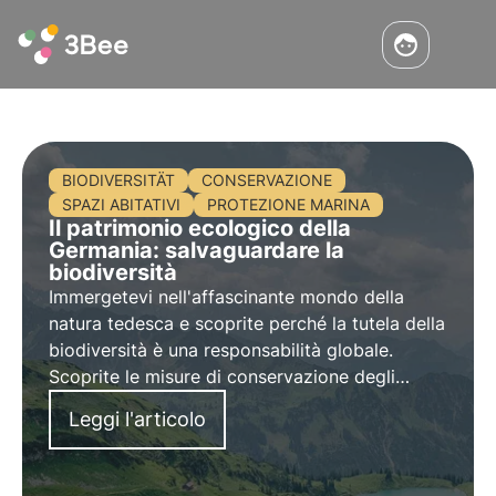
BIODIVERSITÄT
CONSERVAZIONE
SPAZI ABITATIVI
PROTEZIONE MARINA
Il patrimonio ecologico della
Germania: salvaguardare la
biodiversità
Immergetevi nell'affascinante mondo della
natura tedesca e scoprite perché la tutela della
biodiversità è una responsabilità globale.
Scoprite le misure di conservazione degli
habitat, la protezione degli oceani e il ruolo
Leggi l'articolo
della ricerca nella gestione della biodiversità.