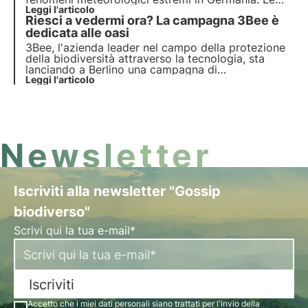
cause e le conseguenze sono analizzate in questo
Leggi l'articolo
Riesci a vedermi ora? La campagna 3Bee è
articolo.
dedicata alle oasi
3Bee, l'azienda leader nel campo della protezione
della biodiversità attraverso la tecnologia, sta
lanciando a Berlino una campagna di
sensibilizzazione unica e coinvolgente per
Leggi l'articolo
promuovere la biodiversità in Germania.
Newsletter
Iscriviti alla newsletter "Gossip
biodiverso"
Scrivi qui la tua e-mail*
Iscriviti
Accetto che i miei dati personali siano trattati per l'invio della