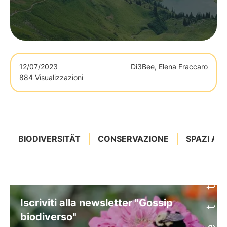
12/07/2023
Di
3Bee, Elena Fraccaro
884 Visualizzazioni
BIODIVERSITÄT
CONSERVAZIONE
SPAZI ABI
Iscriviti alla newsletter "Gossip
biodiverso"