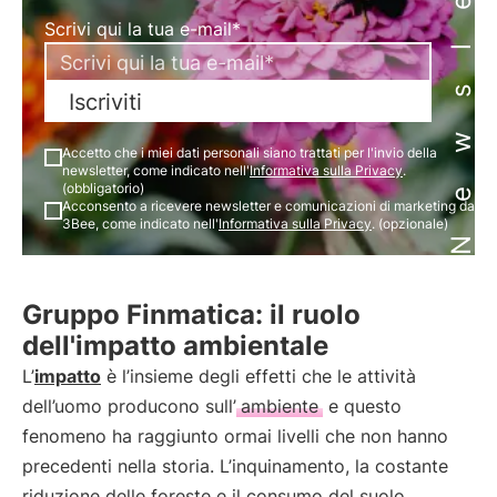
Newsletter
Scrivi qui la tua e-mail*
Iscriviti
Accetto che i miei dati personali siano trattati per l'invio della
newsletter, come indicato nell'
Informativa sulla Privacy
.
(obbligatorio)
Acconsento a ricevere newsletter e comunicazioni di marketing da
3Bee, come indicato nell'
Informativa sulla Privacy
. (opzionale)
Gruppo Finmatica: il ruolo
dell'impatto ambientale
L’
impatto
è l’insieme degli effetti che le attività
dell’uomo producono sull’
ambiente
e questo
fenomeno ha raggiunto ormai livelli che non hanno
precedenti nella storia. L’inquinamento, la costante
riduzione delle foreste e il consumo del suolo