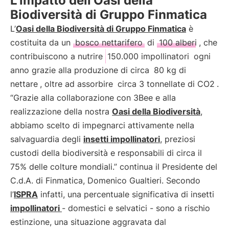
L’impatto dell’Oasi della
Biodiversità di Gruppo Finmatica
L’
Oasi della Biodiversità di Gruppo Finmatica
è
costituita da un
bosco nettarifero
di
100 alberi
, che
contribuiscono a nutrire
150.000 impollinatori
ogni
anno grazie alla produzione di circa
80 kg di
nettare
, oltre ad assorbire
circa 3 tonnellate di CO2
.
“Grazie alla collaborazione con 3Bee e alla
realizzazione della nostra
Oasi della Biodiversità
,
abbiamo scelto di impegnarci attivamente nella
salvaguardia degli
insetti impollinatori
, preziosi
custodi della biodiversità e responsabili di circa il
75% delle colture mondiali.” continua il Presidente del
C.d.A. di Finmatica, Domenico Gualtieri. Secondo
l’
ISPRA
infatti, una percentuale significativa di insetti
impollinatori
- domestici e selvatici - sono a rischio
estinzione, una situazione aggravata dal