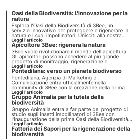
Oasi della Biodiversità: L'innovazione per la
natura
Esplora l'Oasi della Biodiversità di 3Bee, un
servizio innovativo per proteggere e
rigenerare la
natura e i suoi impollinatori
. Unisciti alla nostra
mission e scopri come la
Leggi l'articolo
tecnologia
e la
Apicoltore 3Bee: rigenera la natura
biodiversità
si incontrano per creare un
futuro
più
verde per le aziende e il pianeta.
3Bee vuole rivoluzionare il mondo dell'apicoltura.
Gli apicoltori possono accedere al più grande
progetto di monitraggio, rigenerazione e
comunicazione sulla biodiversità. Il nostro
Leggi l'articolo
Pontedilana: verso un pianeta biodiverso
obiettivo è di creare coltivatori di biodiversità.
Pontedilana, Agenzia di Marketing e
Comunicazione entra ufficialmente nella
community di 3Bee con la creazione della prima
Oasi della Biodiversità in Veneto, composta da 50
Leggi l'articolo
Gruppo Animalia per la tutela della
alberi nettariferi. L'intervista a Barbara Pontello,
CEO e Founder.
biodiversità
Gruppo Animalia entra a far parte del progetto di
studio sugli insetti impollinatori di 3Bee con
l'inaugurazione della prima Oasi della Biodiversità,
costituita da 200 alberi nettariferi dislocati in tre
Leggi l'articolo
Fattoria dei Sapori per la rigenerazione della
regioni italiane. L'intervista a Silvia Siviero,
Marketing & Customer Experience Manager.
biodiversità