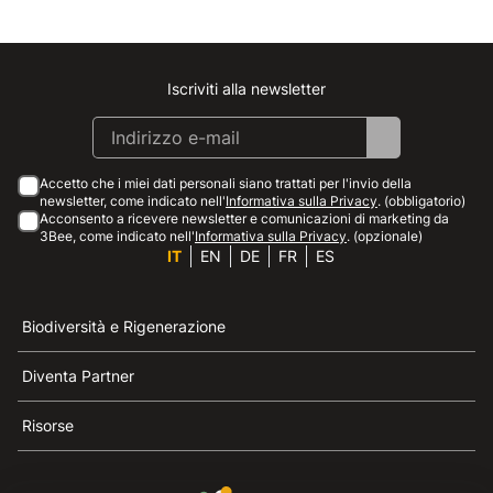
Iscriviti alla newsletter
Instagram
Facebook
Linkedin
Youtube
Accetto che i miei dati personali siano trattati per l'invio della
newsletter, come indicato nell'
Informativa sulla Privacy
. (obbligatorio)
Acconsento a ricevere newsletter e comunicazioni di marketing da
3Bee, come indicato nell'
Informativa sulla Privacy
. (opzionale)
IT
EN
DE
FR
ES
Biodiversità e Rigenerazione
Diventa Partner
Risorse