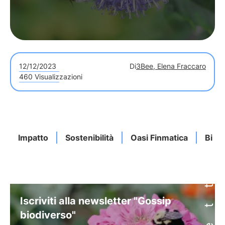
12/12/2023
Di
3Bee, Elena Fraccaro
460 Visualizzazioni
Impatto
Sostenibilità
Oasi Finmatica
Biodi
Iscriviti alla newsletter "Gossip
biodiverso"