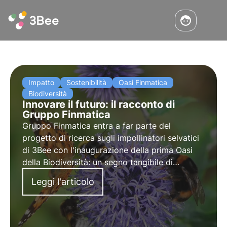
Impatto
Sostenibilità
Oasi Finmatica
Biodiversità
Innovare il futuro: il racconto di
Gruppo Finmatica
Gruppo Finmatica entra a far parte del
progetto di ricerca sugli impollinatori selvatici
di 3Bee con l'inaugurazione della prima Oasi
della Biodiversità: un segno tangibile di
responsabilità ambientale. L'intervista a
Leggi l'articolo
Domenico Gualtieri, Presidente del C.d.A. di
Finmatica.