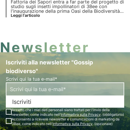
Fattoria dei Sapori entra a far parte del progetto di
studio sugli insetti impollinatori di 3Bee con
l'inaugurazione della prima Oasi della Biodiversità
in Veneto. Ma in cosa consiste il progetto? Ce lo
Leggi l'articolo
racconta Giampiero Lippolis, Chief Marketing
Officer dell'azienda, nell'intervista dedicata.
Newsletter
Iscriviti alla newsletter "Gossip
biodiverso"
Scrivi qui la tua e-mail*
Iscriviti
Accetto che i miei dati personali siano trattati per l'invio della
newsletter, come indicato nell'
Informativa sulla Privacy
. (obbligatorio)
Acconsento a ricevere newsletter e comunicazioni di marketing da
3Bee, come indicato nell'
Informativa sulla Privacy
. (opzionale)