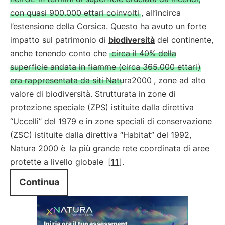
con quasi 900.000 ettari coinvolti
, all’incirca
l’estensione della Corsica. Questo ha avuto un forte
impatto sul patrimonio di
biodiversità
del continente,
anche tenendo conto che
circa il 40% della
superficie andata in fiamme (circa 365.000 ettari)
era rappresentata da siti Natura2000
, zone ad alto
valore di biodiversità. Strutturata in zone di
protezione speciale (ZPS) istituite dalla direttiva
“Uccelli” del 1979 e in zone speciali di conservazione
(ZSC) istituite dalla direttiva “Habitat” del 1992,
Natura 2000 è
la più grande rete coordinata di aree
protette a livello globale
[
11
].
Continua