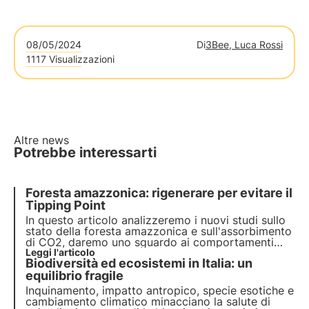
08/05/2024
Di
3Bee, Luca Rossi
1117 Visualizzazioni
Altre news
Potrebbe interessarti
Foresta amazzonica: rigenerare per evitare il
Tipping Point
In questo articolo analizzeremo i nuovi studi sullo
stato della foresta amazzonica e sull'assorbimento
di CO2, daremo uno sguardo ai comportamenti
delle principali potenze e forniremo gli esempi
Leggi l'articolo
Biodiversità ed ecosistemi in Italia: un
3Bee su come monitorare e rigenerare la
biodiversità di un territorio fortemente in declino.
equilibrio fragile
Inquinamento, impatto antropico, specie esotiche e
cambiamento climatico minacciano la salute di