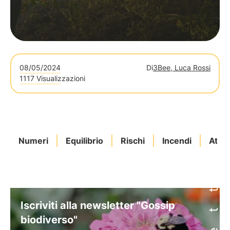
08/05/2024
Di
3Bee, Luca Rossi
1117 Visualizzazioni
Numeri
Equilibrio
Rischi
Incendi
Attua
Iscriviti alla newsletter "Gossip
biodiverso"