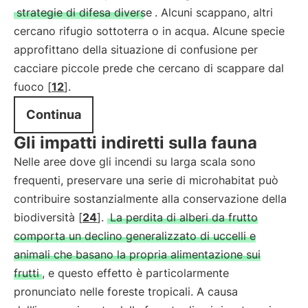
strategie di difesa diverse
. Alcuni scappano, altri
cercano rifugio sottoterra o in acqua. Alcune specie
approfittano della situazione di confusione per
cacciare piccole prede che cercano di scappare dal
fuoco [
12
].
Continua
Gli impatti indiretti sulla fauna
Nelle aree dove gli incendi su larga scala sono
frequenti, preservare una serie di microhabitat può
contribuire sostanzialmente alla conservazione della
biodiversità [
24
].
La perdita di alberi da frutto
comporta un declino generalizzato di uccelli e
animali che basano la propria alimentazione sui
frutti
, e questo effetto è particolarmente
pronunciato nelle foreste tropicali. A causa