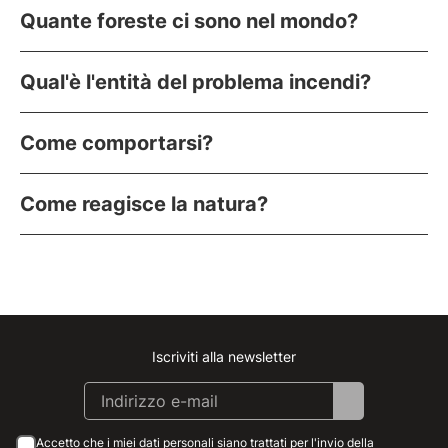
Quante foreste ci sono nel mondo?
Qual'è l'entità del problema incendi?
Come comportarsi?
Come reagisce la natura?
Iscriviti alla newsletter
Instagram
Facebook
Linkedin
Youtube
Accetto che i miei dati personali siano trattati per l'invio della