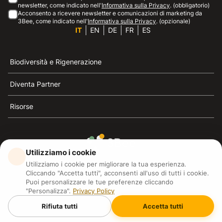
newsletter, come indicato nell'
Informativa sulla Privacy
. (obbligatorio)
Acconsento a ricevere newsletter e comunicazioni di marketing da
3Bee, come indicato nell'
Informativa sulla Privacy
. (opzionale)
IT
EN
DE
FR
ES
Biodiversità e Rigenerazione
Diventa Partner
Risorse
Utilizziamo i cookie
3Bee è il riferimento della sostenibilità, la difesa delle
Utilizziamo i cookie per migliorare la tua esperienza.
api e della biodiversità
Cliccando "Accetta tutti", acconsenti all'uso di tutti i cookie.
Puoi personalizzare le tue preferenze cliccando
"Personalizza".
Privacy Policy
3Bee S.R.L Via Pastrengo 14, 20159, Milano (MI)
P.IVA: IT09711590969
Rifiuta tutti
Accetta tutti
3Bee GmbHSede legale: Oranienburger Straße 23, 10178
BerlinHR number: 256594