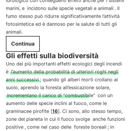
idrologico con conseguenti effetti anche per i sistemi
marini, e
incidono sulle specie vegetali e animali
. Il
fumo stesso può ridurre significativamente l’attività
fotosintetica ed è dannoso per la salute di tutti gli
animali.
Continua
Gli effetti sulla biodiversità
Uno dei più importanti effetti ecologici degli incendi
è
l’aumento della probabilità di ulteriori roghi negli
anni successivi
; quando gli alberi morti crollano al
suolo, aprendo la foresta all’essicazione solare,
incrementano il carico di “combustibile”
con un
aumento delle specie inclini al fuoco, come le
graminacee pirofite [
16
]. Ci sono, allo stesso tempo,
zone del pianeta in cui il fuoco svolge
anche funzioni
positive
, come nel caso delle
foreste boreali
; in