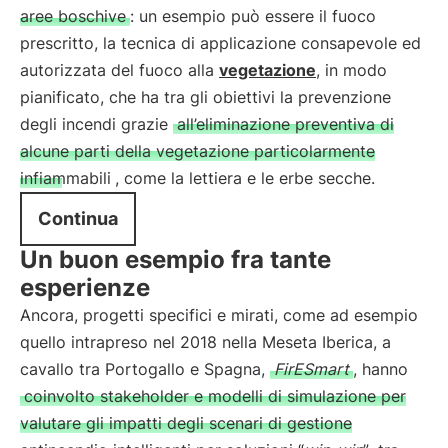
aree boschive
: un esempio può essere il fuoco
prescritto, la tecnica di applicazione consapevole ed
autorizzata del fuoco alla
vegetazione
, in modo
pianificato, che ha tra gli obiettivi la prevenzione
degli incendi grazie
all’eliminazione preventiva di
alcune parti della vegetazione particolarmente
infiammabili
, come la lettiera e le erbe secche.
Continua
Un buon esempio fra tante
esperienze
Ancora, progetti specifici e mirati, come ad esempio
quello intrapreso nel 2018 nella Meseta Iberica, a
cavallo tra Portogallo e Spagna,
FirESmart
, hanno
coinvolto stakeholder e modelli di simulazione per
valutare gli impatti degli scenari di gestione