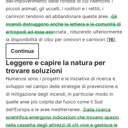
dell’impoverimento delle foreste di cui risentono i
piccoli animali, gli uccelli, i roditori e i rettili, i
carnivori tendono ad abbandonare queste aree.
Gli
incendi distruggono anche la lettiera e la comunità di
artropodi ad essa associata
, riducendo ulteriormente
la disponibilità di cibo per onnivori e carnivori [
16
].
Continua
Leggere e capire la natura per
trovare soluzioni
Numerosi sono i progetti e le iniziative di ricerca e
sviluppo nel campo delle strategie di prevenzione e
di mitigazione degli incendi, in particolar modo in
quelle aree più colpite dal fuoco come il Sud
dell’Europa e le aree mediterranee.
Dalla ricerca
scientifica emergono indicazioni che trovano spazio
nella cassetta degli attrezzi di chi vive e gestisce le