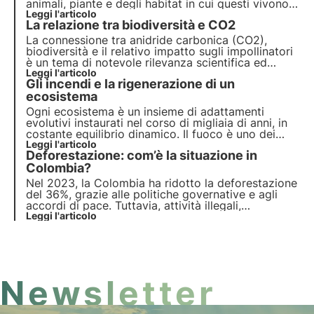
animali, piante e degli habitat in cui questi vivono.
Il programma delle Nazioni Unite entro il 2030
Leggi l'articolo
La relazione tra biodiversità e CO2
prevede protezione e ripristino. Ma servono azioni
puntuali.
La connessione tra anidride carbonica (CO2),
biodiversità e il relativo impatto sugli impollinatori
è un tema di notevole rilevanza scientifica ed
ambientale, poiché coinvolge l'interazione
Leggi l'articolo
Gli incendi e la rigenerazione di un
complessa tra il cambiamento climatico, l'ambiente
naturale e la salute degli insetti impollinatori.
ecosistema
Ogni ecosistema è un insieme di adattamenti
evolutivi instaurati nel corso di migliaia di anni, in
costante equilibrio dinamico. Il fuoco è uno dei
tanti fattori che esercita una pressione selettiva
Leggi l'articolo
Deforestazione: com’è la situazione in
sulle specie vegetali e animali e determina degli
adattamenti molto interessanti.
Colombia?
Nel 2023, la Colombia ha ridotto la deforestazione
del 36%, grazie alle politiche governative e agli
accordi di pace. Tuttavia, attività illegali,
cambiamenti climatici e l'allevamento intensivo
Leggi l'articolo
minacciano ancora le foreste. Nella COP16 si
ripongono le speranze per una svolta.
Newsletter