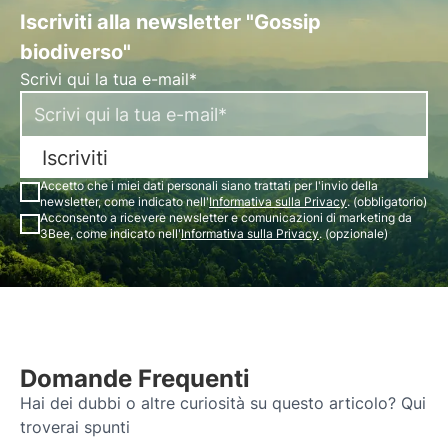
Iscriviti alla newsletter "Gossip
biodiverso"
Scrivi qui la tua e-mail*
Iscriviti
Accetto che i miei dati personali siano trattati per l'invio della
newsletter, come indicato nell'
Informativa sulla Privacy
. (obbligatorio)
Acconsento a ricevere newsletter e comunicazioni di marketing da
3Bee, come indicato nell'
Informativa sulla Privacy
. (opzionale)
Domande Frequenti
Hai dei dubbi o altre curiosità su questo articolo? Qui
troverai spunti