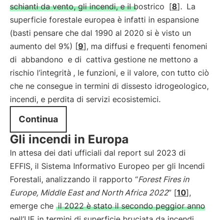
schianti da vento, gli incendi, e il bostrico
[
8
].
La
superficie forestale europea è infatti in espansione
(basti pensare che dal 1990 al 2020 si è visto un
aumento del 9%) [
9
], ma diffusi e frequenti fenomeni
di
abbandono
e di
cattiva gestione ne mettono a
rischio l’integrità
, le funzioni, e il valore, con tutto ciò
che ne consegue in termini di dissesto idrogeologico,
incendi, e perdita di servizi ecosistemici.
Continua
Gli incendi in Europa
In attesa dei dati ufficiali dal report sul 2023 di
EFFIS, il Sistema Informativo Europeo per gli Incendi
Forestali, analizzando il rapporto “
Forest Fires in
Europe, Middle East and North Africa 2022
” [
10
],
emerge che
il 2022 è stato il secondo peggior anno
nell’UE in termini di superficie bruciata da incendi,