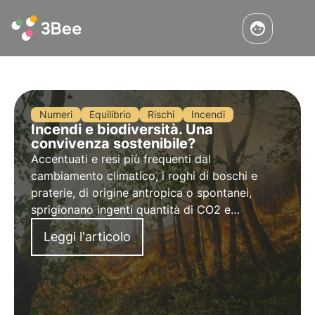
Numeri
Equilibrio
Rischi
Incendi
Incendi e biodiversità. Una
convivenza sostenibile?
Accentuati e resi più frequenti dal
cambiamento climatico, i roghi di boschi e
praterie, di origine antropica o spontanei,
sprigionano ingenti quantità di CO2 e
modificano l’ecosistema forestale con impatti
Leggi l'articolo
diversificati e spesso duraturi sulla
vegetazione, sul suolo, e sulla fauna selvatica.