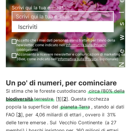
Newsletter
Scrivi qui la tua e-mail*
Iscriviti
Accetto che i miei dati personali siano trattati per l'invio della
newsletter, come indicato nell'
Informativa sulla Privacy
.
(obbligatorio)
Acconsento a ricevere newsletter e comunicazioni di marketing da
3Bee, come indicato nell'
Informativa sulla Privacy
. (opzionale)
Un po' di numeri, per cominciare
Si stima che le foreste custodiscano
circa l’80% della
biodiversità
terrestre
[
1
][
2
]. Questa ricchezza
popola la superficie del
pianeta Terra
, stando ai dati
FAO [
3
], per
4,06 miliardi di ettari
, ovvero il
31%
delle terre emerse
. Sul
Vecchio Continente
(a 27
membri) i boschi insistono per
160 milioni di ettari
,