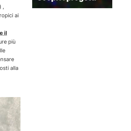
)
,
opici ai
 il
ure più
lle
ensare
sti alla