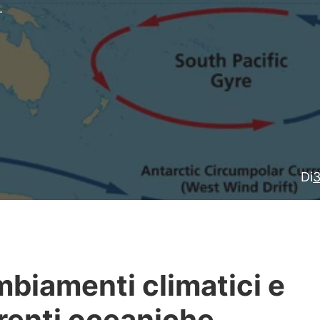
.
Di
3
biamenti climatici e
renti oceaniche