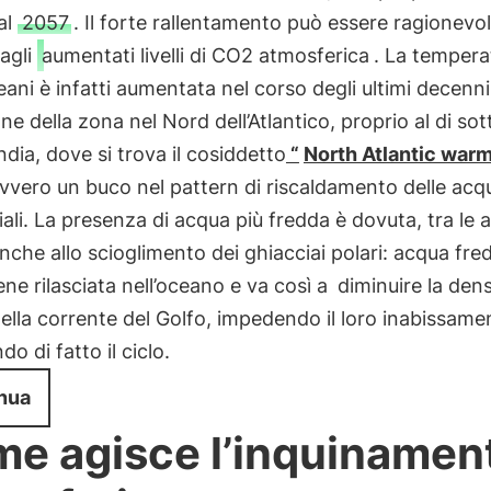
al
2057
. Il forte rallentamento può essere ragionev
 agli
aumentati livelli di CO2 atmosferica
. La tempera
eani è infatti aumentata nel corso degli ultimi decenni
one della zona nel Nord dell’Atlantico, proprio al di sot
dia, dove si trova il cosiddetto
“
North Atlantic war
vvero un buco nel pattern di riscaldamento delle acq
iali. La presenza di acqua più fredda è dovuta, tra le a
nche allo scioglimento dei ghiacciai polari: acqua fre
ene rilasciata nell’oceano e va così a
diminuire la dens
ella corrente del Golfo, impedendo il loro inabissame
do di fatto il ciclo.
nua
e agisce l’inquinamen