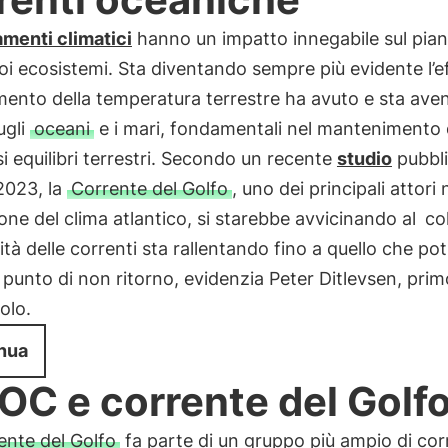
menti climatici
hanno un impatto innegabile sul pian
suoi ecosistemi. Sta diventando sempre più evidente l’e
mento della temperatura terrestre ha avuto e sta ave
ugli
oceani
e i mari, fondamentali nel mantenimento 
 equilibri terrestri. Secondo un recente
studio
pubbli
2023, la
Corrente del Golfo
, uno dei principali attori 
one del clima atlantico, si starebbe avvicinando al
co
ità delle correnti sta rallentando fino a quello che po
l punto di non ritorno, evidenzia Peter Ditlevsen, pri
colo.
nua
C e corrente del Golf
ente del Golfo
fa parte di un gruppo più ampio di cor