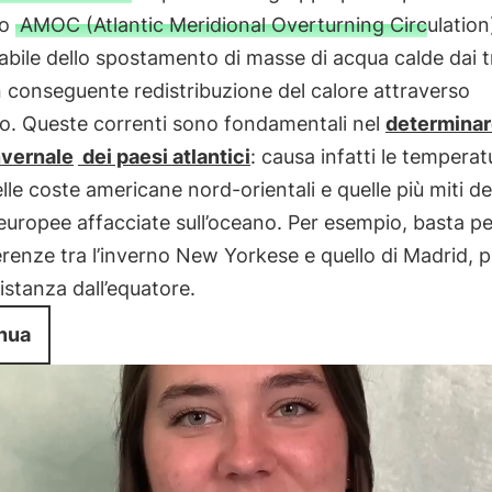
to
AMOC (Atlantic Meridional Overturning Circulation
bile dello spostamento di masse di acqua calde dai tr
n conseguente redistribuzione del calore attraverso
ico. Queste correnti sono fondamentali nel
determinare
nvernale
dei paesi atlantici
: causa infatti le temperat
elle coste americane nord-orientali e quelle più miti de
europee affacciate sull’oceano. Per esempio, basta p
ferenze tra l’inverno New Yorkese e quello di Madrid, po
istanza dall’equatore.
nua