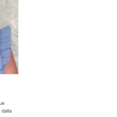
ue
 dalla