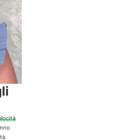
li
elocità
hanno
ità