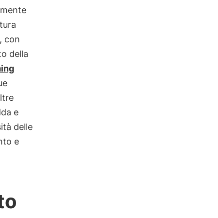
olmente
tura
, con
to della
ming
ue
ltre
dda e
ità delle
nto e
to