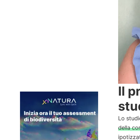
Il 
stu
Lo studi
della co
ipotizza