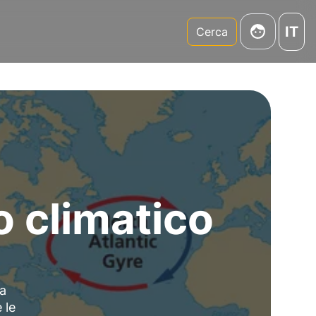
IT
m
Cerca
 climatico
la
 le