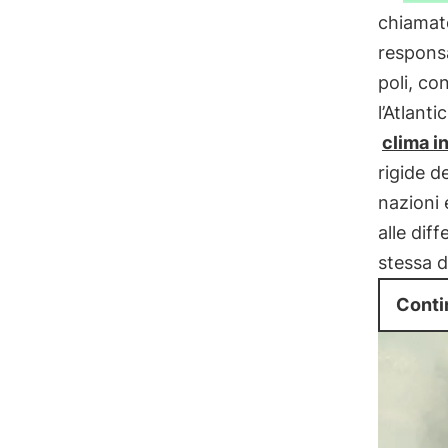
chiama
responsa
poli, co
l’Atlant
clima i
rigide d
nazioni 
alle dif
stessa d
Conti