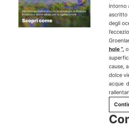
intorno 
ascritto
degli oc
l’eccezi
Groenlan
hole
”,
o
superfic
cause, a
dolce vi
acque
d
rallentan
Conti
Com