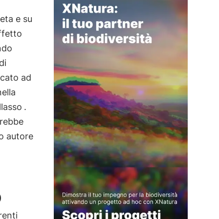
eta e su
ffetto
ndo
di
cato ad
nella
llasso
.
trebbe
mo autore
o
renti