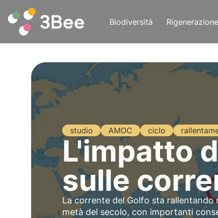
Biodiversità
Rigenerazion
studio
AMOC
ciclo
rallentam
L'impatto 
sulle corr
La corrente del Golfo sta rallentando n
metà del secolo, con importanti conse