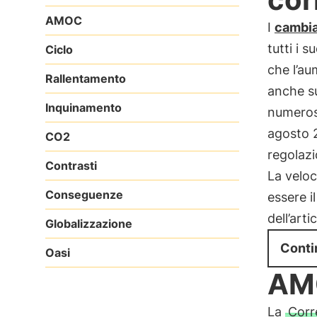
AMOC
I
cambia
tutti i 
Ciclo
che l’au
Rallentamento
anche s
Inquinamento
numerosi
agosto 
CO2
regolazi
Contrasti
La veloc
Conseguenze
essere i
dell’arti
Globalizzazione
Conti
Oasi
AMO
La
Corr