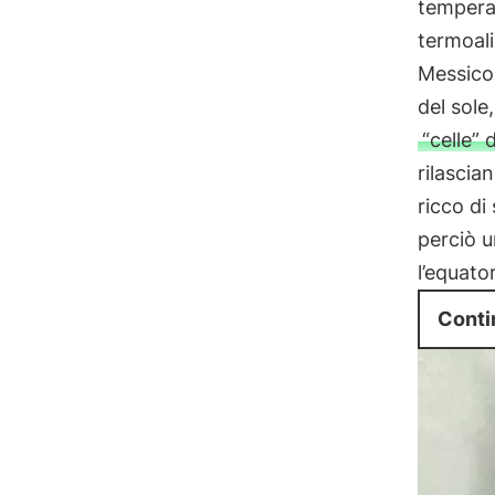
temperat
termoali
Messico,
del sole
“celle”
rilascia
ricco di 
perciò u
l’equato
Conti