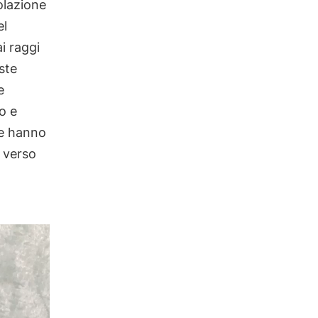
colazione
el
i raggi
ste
e
o e
te hanno
 verso