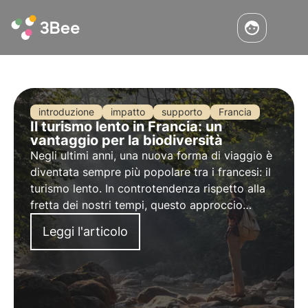
introduzione
impatto
supporto
Francia
Il turismo lento in Francia: un
vantaggio per la biodiversità
Negli ultimi anni, una nuova forma di viaggio è
diventata sempre più popolare tra i francesi: il
turismo lento. In controtendenza rispetto alla
fretta dei nostri tempi, questo approccio
privilegia la qualità rispetto alla quantità,
Leggi l'articolo
l'autenticità rispetto alla standardizzazione e il
rispetto dell'ambiente rispetto al consumismo
sfrenato.