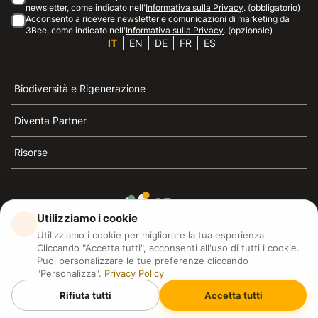
newsletter, come indicato nell'
Informativa sulla Privacy
. (obbligatorio)
Acconsento a ricevere newsletter e comunicazioni di marketing da
3Bee, come indicato nell'
Informativa sulla Privacy
. (opzionale)
IT
EN
DE
FR
ES
Biodiversità e Rigenerazione
Diventa Partner
Risorse
Utilizziamo i cookie
3Bee è il riferimento della sostenibilità, la difesa delle
Utilizziamo i cookie per migliorare la tua esperienza.
api e della biodiversità
Cliccando "Accetta tutti", acconsenti all'uso di tutti i cookie.
Puoi personalizzare le tue preferenze cliccando
"Personalizza".
Privacy Policy
3Bee S.R.L Via Pastrengo 14, 20159, Milano (MI)
P.IVA: IT09711590969
Rifiuta tutti
Accetta tutti
3Bee GmbHSede legale: Oranienburger Straße 23, 10178
BerlinHR number: 256594