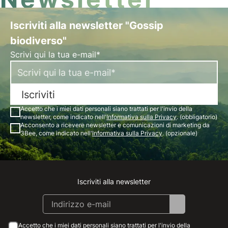
Iscriviti alla newsletter "Gossip
biodiverso"
Scrivi qui la tua e-mail*
Iscriviti
Accetto che i miei dati personali siano trattati per l'invio della
newsletter, come indicato nell'
Informativa sulla Privacy
. (obbligatorio)
Acconsento a ricevere newsletter e comunicazioni di marketing da
3Bee, come indicato nell'
Informativa sulla Privacy
. (opzionale)
Iscriviti alla newsletter
Instagram
Facebook
Linkedin
Youtube
Accetto che i miei dati personali siano trattati per l'invio della