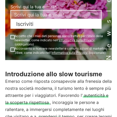
Newsletter
Scrivi qui la tua e-mail*
Iscriviti
Accetto che i miei dati personali siano trattati per l'invio della
newsletter, come indicato nell'
Informativa sulla Privacy
.
(obbligatorio)
Acconsento a ricevere newsletter e comunicazioni di marketing da
3Bee, come indicato nell'
Informativa sulla Privacy
. (opzionale)
Introduzione allo slow tourisme
Emerso come risposta consapevole alla frenesia della
nostra società moderna, il turismo lento è sempre più
attraente per i viaggiatori. Favorendo l'
autenticità e
la scoperta rispettosa
, incoraggia le persone a
rallentare, a immergersi completamente nei luoghi
che visitano e a
prendersi il tempo
per creare legami