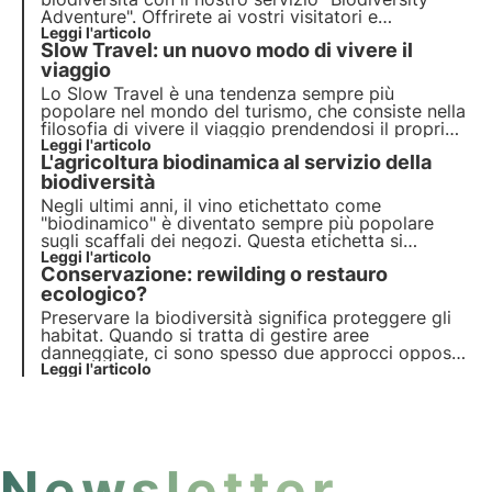
Adventure". Offrirete ai vostri visitatori e
dipendenti un'esperienza unica, sensibilizzando al
Leggi l'articolo
Slow Travel: un nuovo modo di vivere il
contempo sull'importanza degli impollinatori.
viaggio
Lo Slow Travel è una tendenza sempre più
popolare nel mondo del turismo, che consiste nella
filosofia di vivere il viaggio prendendosi il proprio
tempo. Approfondisci il trend in questo articolo,
Leggi l'articolo
L'agricoltura biodinamica al servizio della
scopri lo Slow Travel in Italia e la relazione tra
Slow Travel e biodiversità.
biodiversità
Negli ultimi anni, il vino etichettato come
"biodinamico" è diventato sempre più popolare
sugli scaffali dei negozi. Questa etichetta si
riferisce a una pratica agricola più rispettosa della
Leggi l'articolo
Conservazione: rewilding o restauro
biodiversità. Scoprite di più sulla biodinamica e i
suoi segreti in questo articolo.
ecologico?
Preservare la biodiversità significa proteggere gli
habitat. Quando si tratta di gestire aree
danneggiate, ci sono spesso due approcci opposti:
il rewilding e il ripristino ecologico. Perché questi
Leggi l'articolo
approcci sono opposti? Come funzionano? Trovate
le risposte in questo articolo.
Newsletter