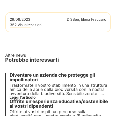
29/06/2023
Di
3Bee, Elena Fraccaro
352 Visualizzazioni
Altre news
Potrebbe interessarti
Diventare un'azienda che protegge gli
impollinatori
Trasformate il vostro stabilimento in una struttura
amica delle api e della biodiversità con la nostra
avventura della biodiversità. Sensibilizzerete il
personale e i visitatori sull'importanza di
Leggi l'articolo
Offrite un'esperienza educativa/sostenibile
preservare la biodiversità.
ai vostri dipendenti
Offrite ai vostri ospiti un percorso sulla
biodiversità con il nostro servizio "Biodiversity