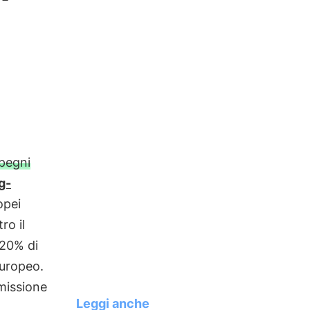
pegni
g-
opei
ro il
 20% di
Europeo.
missione
Leggi anche