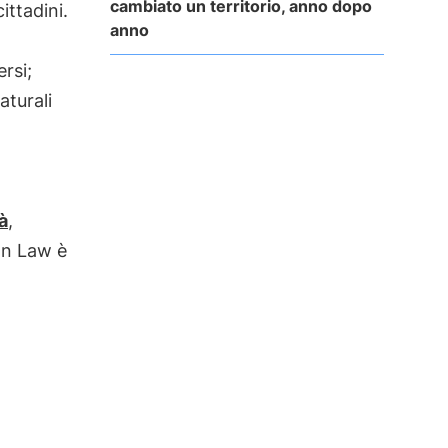
cambiato un territorio, anno dopo
ittadini.
anno
rsi;
aturali
à
,
on Law è