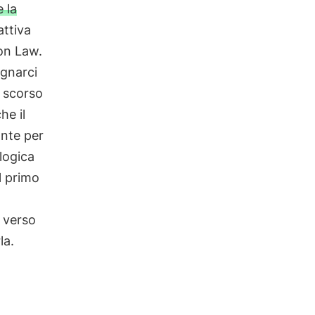
 la
attiva
ion Law.
gnarci
o scorso
he il
nte per
ologica
l primo
 verso
la.