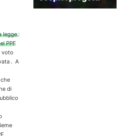
a legge
:
del PPE
l
voto
vata
.
A
nche
ne di
pubblico
o
sieme
PE