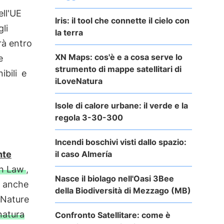
ell'UE
Iris: il tool che connette il cielo con
li
la terra
rà entro
XN Maps: cos'è e a cosa serve lo
e
strumento di mappe satellitari di
ibili
e
iLoveNatura
Isole di calore urbane: il verde e la
regola 3-30-300
Incendi boschivi visti dallo spazio:
il caso Almería
nte
on Law
,
Nasce il biolago nell'Oasi 3Bee
a anche
della Biodiversità di Mezzago (MB)
a Nature
natura
Confronto Satellitare: come è