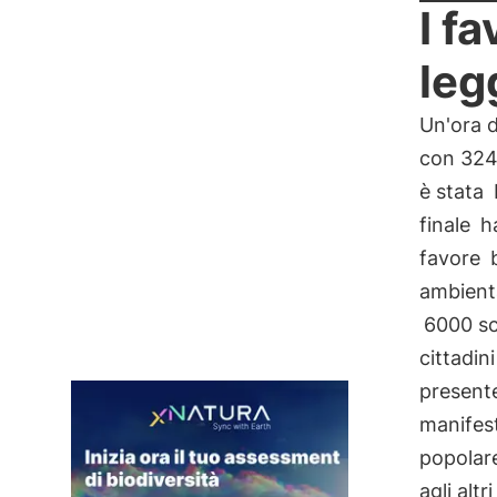
I fa
leg
Un'ora d
con 324 
è stata
finale
ha
favore
b
ambienta
6000 sc
cittadini
presente
manifest
popolar
agli alt