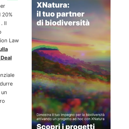
er
il 20%
. Il
o
tion Law
ulla
 Deal
enziale
idurre
à un
ro