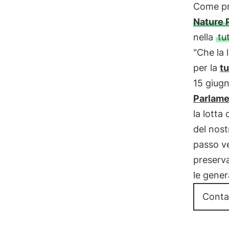
Come pr
Nature 
nella
tu
"Che la
per la
tu
15 giugn
Parlame
la lotta 
del nost
passo v
preserv
le gener
Conta