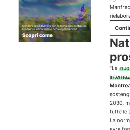
Manfred 
rielabor
Conti
Nat
pro
"La
nuo
internaz
Montrea
sosteng
2030, m
tutte le
La norma
avrà for