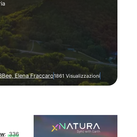
ria
3Bee, Elena Fraccaro
1861 Visualizzazioni
aw
:
336