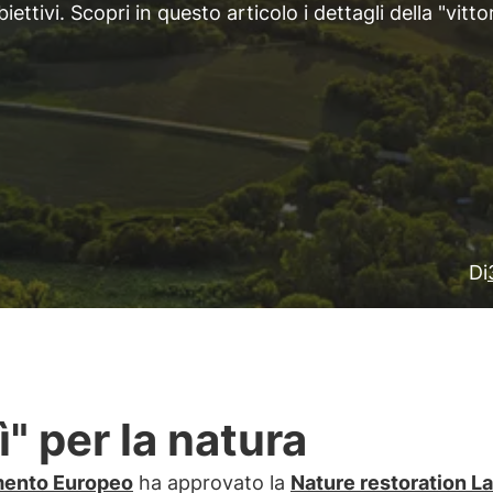
ttivi. Scopri in questo articolo i dettagli della "vitto
Di
sì" per la natura
mento Europeo
ha approvato la
Nature restoration L