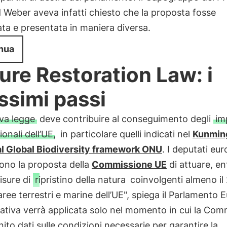
Weber aveva infatti chiesto che la proposta fosse
ata e presentata in maniera diversa.
nua
ure Restoration Law: i
ssimi passi
va legge
deve contribuire al conseguimento degli
im
ionali dell’UE,
in particolare quelli indicati nel
Kunmin
l Global Biodiversity framework ONU
. I deputati eur
ono la proposta della
Commissione UE
di attuare, ent
isure di
ripristino della natura
coinvolgenti almeno il
 aree terrestri e marine dell’UE", spiega il Parlamento 
tiva verrà applicata solo nel momento in cui la Com
nito dati sulle condizioni necessarie per garantire la