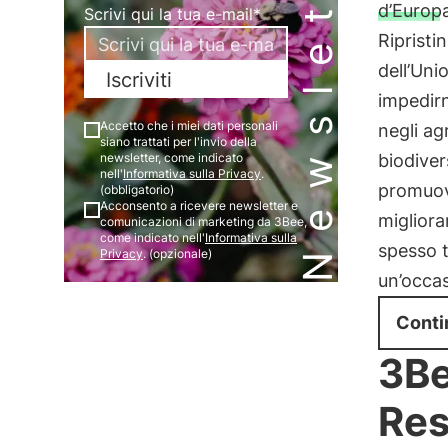
Newsletter
d’Europ
Scrivi qui la tua e-mail*
Ripristi
dell’Uni
Iscriviti
impedirn
Accetto che i miei dati personali
negli ag
siano trattati per l'invio della
biodiver
newsletter, come indicato
nell'
Informativa sulla Privacy
.
promuo
(obbligatorio)
Acconsento a ricevere newsletter e
migliora
comunicazioni di marketing da 3Bee,
come indicato nell'
Informativa sulla
spesso t
Privacy
. (opzionale)
un’occa
Conti
3Be
Res