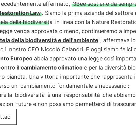
ecedentemente affermato,
3Bee sostiene da sempre
Restoration Law
. Siamo la prima azienda del settore 
tela della biodiversità
in linea con la Nature Restorat
 legge venga approvata o meno, continueremo a impe
tela della biodiversità e dell'ambiente
", affermava l
o il nostro CEO Niccolò Calandri. E oggi siamo felici c
nto Europeo
abbia approvato una legge così importa
contro il
cambiamento climatico
e per la diversità bi
ro pianeta. Una vittoria importante che rappresenta i
erso un
cambiamento fondamentale e necessario
:
are la
biodiversità
è una
responsabilità
che abbiamo
azioni future e non possiamo permetterci di trascurar
ttaci