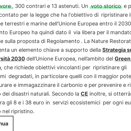
avore
, 300 contrari e 13 astenuti. Un
voto storico
e p
contato per la legge che ha l'obiettivo di
ripristinare 
ee terrestri e marine dell'Unione Europea entro il 2030
nto Europeo ha quindi dato il
via libera per il mandat
le sulla proposta di Regolamento
. La Nature Restora
enta un elemento chiave a supporto della
Strategia s
rsità 2030
dell’Unione Europea, nell’ambito del
Green
o
, che richiede obiettivi vincolanti per
ripristinare gli
emi
degradati, in particolare quelli con il maggior pot
urare e immagazzinare il carbonio e per prevenire e r
o dei disastri naturali. Secondo la
CE
inoltre, si otterr
ra gli 8 e i 38 euro in
servizi ecosistemici
per ogni eu
 nel ripristino.
nua