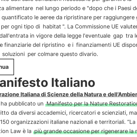
za alimentare
nel lungo periodo e "dopo che i Paesi d
quantificato le aeree da ripristinare per raggiungere g
i per ogni tipo di
habitat
". La Commissione UE valute
dall'entrata in vigore della legge l'eventuale
gap
tra l
 finanziarie del ripristino
e i
finanziamenti UE dispon
à
soluzioni
per colmare questo divario.
nua
Manifesto Italiano
azione Italiana di Scienze della Natura e dell’Ambie
 ha pubblicato un
Manifesto per la Nature Restorati
itto da diversi accademici, ricercatori e scienziati, m
 150 organizzazioni italiane nazionali e territoriali. “L
tion Law è la
più grande occasione per rigenerare la 