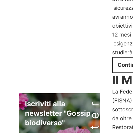
sicurez
avranno 
obiettiv
12 mesi 
esigenze
studier
Conti
Il 
La
Feder
(FISNA)
Iscriviti alla
sottoscr
newsletter "Gossip
da oltre
biodiverso"
Restora