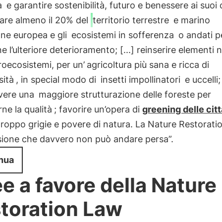
a
e garantire sostenibilità, futuro e benessere ai suoi c
nare almeno il 20% del
territorio terrestre
e marino
one europea e gli
ecosistemi in sofferenza
o andati pe
e l’ulteriore deterioramento; [...] reinserire elementi n
roecosistemi, per un’
agricoltura più sana e ricca di
sità
, in special modo di
insetti impollinatori
e uccelli;
vere una
maggiore strutturazione delle foreste per
rne la qualità
; favorire un’opera di
greening delle citt
roppo grigie e povere di natura. La Nature Restorati
sione che davvero non può andare persa”.
nua
e a favore della Nature
toration Law