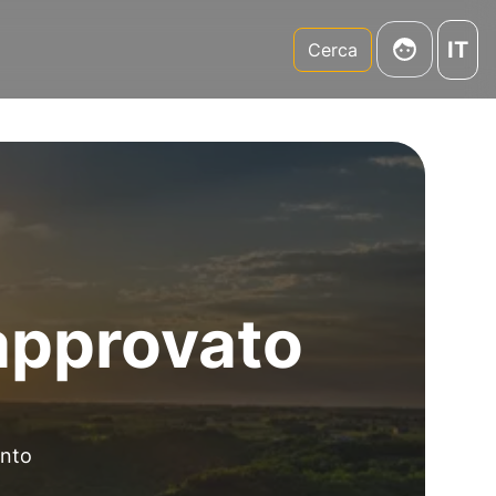
IT
m
Cerca
approvato
ento