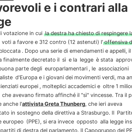
vorevoli e i contrari alla
ge
i votazione in cui
la destra ha chiesto di respingere l
voti a favore e 312 contro (12 astenuti) l'
offensiva 
bloccata
. Dopo una serie di emendamenti e appelli, i
 finalmente decretato il
sì
e la
legge
è stata
appro
uona parte degli
europarlamentari
, le
associazioni
liste
d'Europa e i giovani dei movimenti verdi, ma a
ienziati europei
, molteplici accademici e
oltre 1 milio
che avevano firmato affinché il "sì" vincesse. Tra il 
 anche l'
attivista Greta Thunberg
, che ieri aveva
ato in sostegno della direttiva a Strasburgo. Il
Partit
e europeo
(PPE), si era invece
opposto
alla legge in
ri partiti di destra del parlamento. Il Capogruppo del P