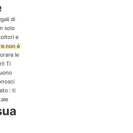
e
gali di
n solo
oltori e
re non è
orare le
i! Ti
uono
onosci
iato
: ti
tale
sua