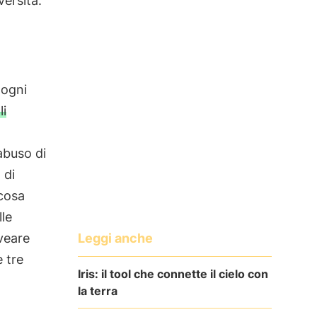
versità.
 ogni
li
abuso di
 di
 cosa
lle
Leggi anche
veare
 tre
Iris: il tool che connette il cielo con
la terra