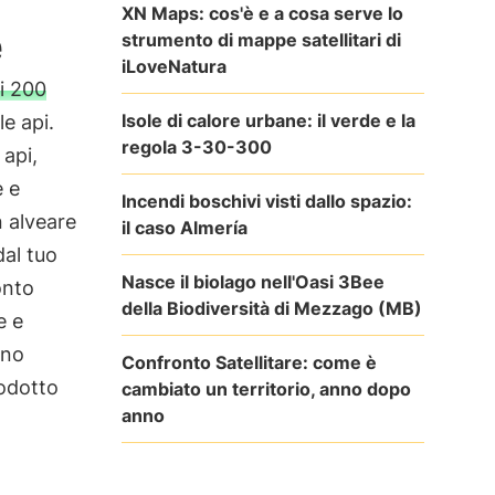
XN Maps: cos'è e a cosa serve lo
e
strumento di mappe satellitari di
iLoveNatura
di 200
Isole di calore urbane: il verde e la
e api.
regola 3-30-300
 api,
e e
Incendi boschivi visti dallo spazio:
n alveare
il caso Almería
dal tuo
Nasce il biolago nell'Oasi 3Bee
onto
della Biodiversità di Mezzago (MB)
e e
nno
Confronto Satellitare: come è
rodotto
cambiato un territorio, anno dopo
anno