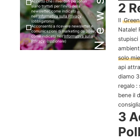
Accetto che i miei dati personali
2 R
siano trattati per l'invio della
newsletter, come indicato
nell'
Informativa sulla Privacy
.
Il
Green
(obbligatorio)
Acconsento a ricevere newsletter e
Natale! 
comunicazioni di marketing da 3Bee,
come indicato nell'
Informativa sulla
stupisci
Privacy
. (opzionale)
ambiente
solo mie
api attr
diamo 3 
regalo
:
bene il 
consigli
3 A
Pol