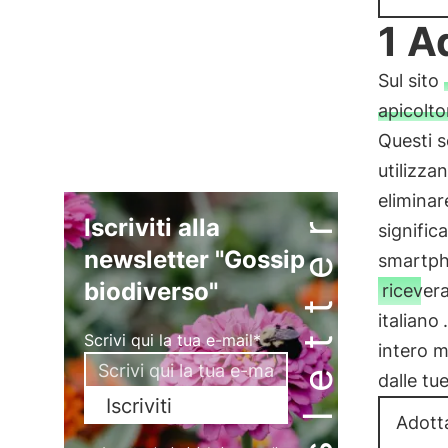
1 A
Sul sito
apicolto
Questi s
utilizza
eliminar
Newsletter
Iscriviti alla
signific
newsletter "Gossip
smartph
biodiverso"
ricevera
italiano
Scrivi qui la tua e-mail*
intero m
dalle tue
Iscriviti
Adott