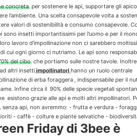
ne concreta
per sostenere le api, supportare gli apicol
re l’ambiente. Una scelta consapevole volta a soste
ere valori di sostenibilità e consumo consapevole. 
api sono insetti importantissimi per l’uomo e per il mon
 loro lavoro d’impollinazione non ci sarebbero moltiss
 di cui ogni giorno ci nutriamo. Le api sono responsabil
70% del cibo
che portiamo sulle nostre tavole. Inoltre
d altri insetti
impollinatori
hanno un ruolo centrale
ollinazione di erba foraggera
, indispensabile per il n
iame. Infine circa il
90% delle specie vegetali sponta
he
esistono grazie alle api e molti altri impollinatori.
, senza api, non avremmo: - frutta e verdura - foragg
ioriti - caffè - colture e piante selvatiche - biodiversi
Green Friday di 3bee è