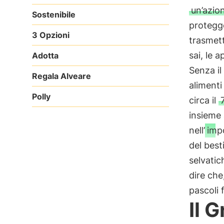
un’azio
Sostenibile
protegge
3 Opzioni
trasmett
sai, le 
Adotta
Senza il
Regala Alveare
alimenti
Polly
circa il
insieme a
nell’
imp
del best
selvatic
dire che
pascoli f
Il 