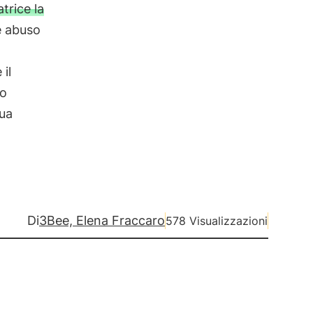
trice la
 abuso
il
so
sua
Di
3Bee, Elena Fraccaro
578 Visualizzazioni