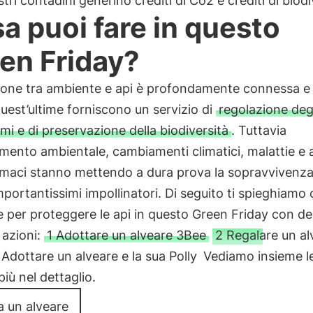
stri contadini generino crediti di Co2 e crediti di biodi
a puoi fare in questo
en Friday?
zione tra ambiente e api è profondamente connessa e
uest’ultime forniscono un servizio di
regolazione deg
mi e di preservazione della biodiversità
. Tuttavia
amento ambientale, cambiamenti climatici, malattie e 
rmaci stanno mettendo a dura prova la sopravvivenza
mportantissimi impollinatori. Di seguito ti spieghiamo
e per proteggere le api in questo Green Friday con de
 azioni:
1 Adottare un alveare 3Bee
2 Regalare un al
 Adottare un alveare e la sua Polly
Vediamo insieme le
più nel dettaglio.
a un alveare