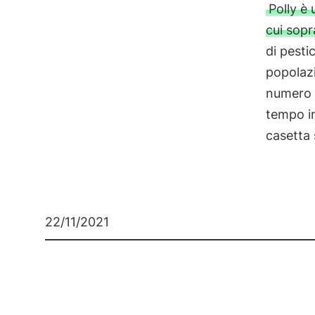
Polly è 
cui sopr
di pesti
popolaz
numero 
tempo im
casetta 
22/11/2021