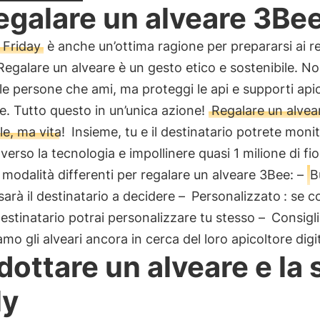
egalare un alveare 3Be
 Friday
è anche un’ottima ragione per prepararsi ai re
Regalare un alveare è un gesto etico e sostenibile. No
 le persone che ami, ma proteggi le api e supporti apic
. Tutto questo in un’unica azione!
Regalare un alvea
le, ma vita!
Insieme, tu e il destinatario potrete monit
averso la tecnologia e impollinere quasi 1 milione di fior
modalità differenti per regalare un alveare 3Bee: –
B
 sarà il destinatario a decidere –
Personalizzato
: se c
destinatario potrai personalizzare tu stesso –
Consigl
amo gli alveari ancora in cerca del loro apicoltore digi
dottare un alveare e la 
ly