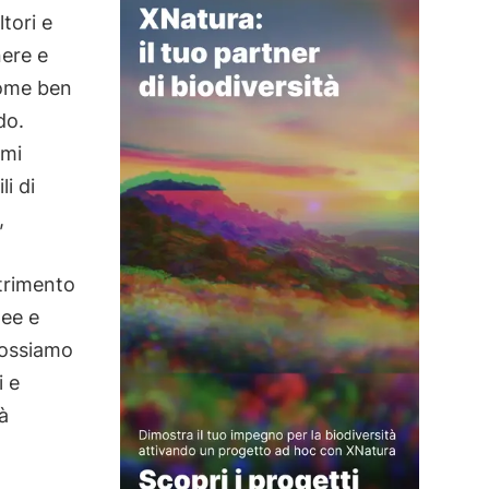
tori e
nere e
Come ben
do.
imi
i di
,
utrimento
nee e
 Possiamo
i e
tà