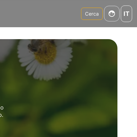
IT
m
Cerca
to
o.