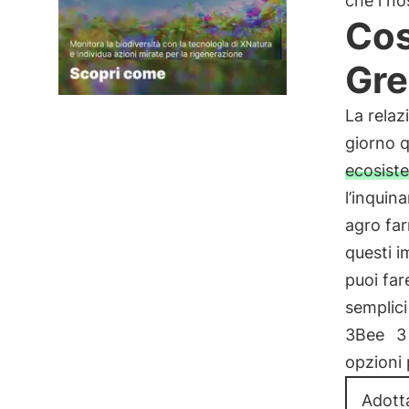
che i no
Cos
Gre
La rela
giorno q
ecosiste
l’inquin
agro fa
questi i
puoi far
semplici
3Bee
3
opzioni 
Adott