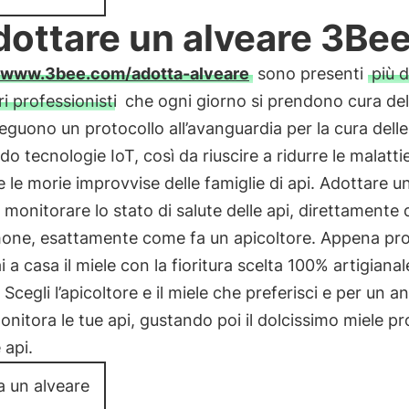
dottare un alveare 3Be
www.3bee.com/adotta-alveare
sono presenti
più 
ri professionisti
che ogni giorno si prendono cura dell
eguono un protocollo all’avanguardia per la cura delle
ndo tecnologie IoT, così da riuscire a ridurre le malatti
e le morie improvvise delle famiglie di api. Adottare u
a monitorare lo stato di salute delle api, direttamente 
one, esattamente come fa un apicoltore. Appena pr
i a casa il miele con la fioritura scelta 100% artigianal
. Scegli l’apicoltore e il miele che preferisci e per un a
onitora le tue api, gustando poi il dolcissimo miele p
 api.
a un alveare