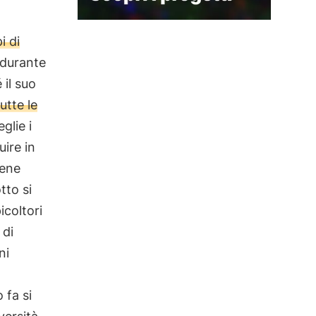
i di
 durante
 il suo
utte le
glie i
uire in
bene
tto si
icoltori
 di
ni
 fa si