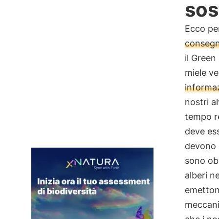
sos
Ecco per
consegna
il Green
miele v
informazi
nostri a
tempo re
deve ess
devono c
sono obb
alberi n
emettono
meccanic