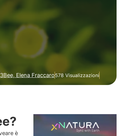
3Bee, Elena Fraccaro
578 Visualizzazioni
ee?
lveare è