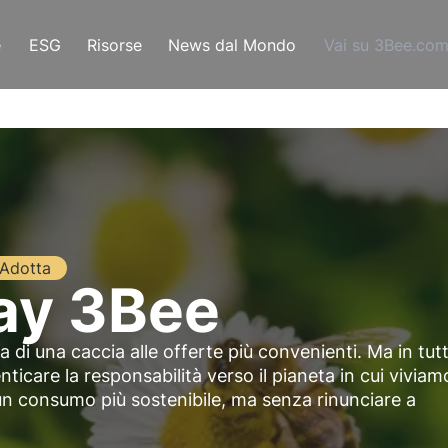
e
ESG
Risorse
News dal Mondo
Vai su 3Bee.co
Adotta
ay 3Bee
la di una caccia alle offerte più convenienti. Ma in tut
care la responsabilità verso il pianeta in cui viviam
un consumo più sostenibile, ma senza rinunciare a