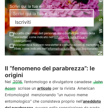
Newsletter
Scrivi qui la tua e-mail*
Iscriviti
Accetto che i miei dati personali siano trattati per l'invio della
newsletter, come indicato nell'
Informativa sulla Privacy
.
(obbligatorio)
Acconsento a ricevere newsletter e comunicazioni di marketing da
3Bee, come indicato nell'
Informativa sulla Privacy
. (opzionale)
Il “fenomeno del parabrezza”: le
origini
Nel
2016
l’entomologo e divulgatore canadese
John
Acorn
scrisse un
articolo
per la rivista
American
Entomologist
menzionando “un nuovo meme
entomologico” che consisteva proprio nell’
aneddoto
del parabrezza
, ovvero nella segnalazione da parte