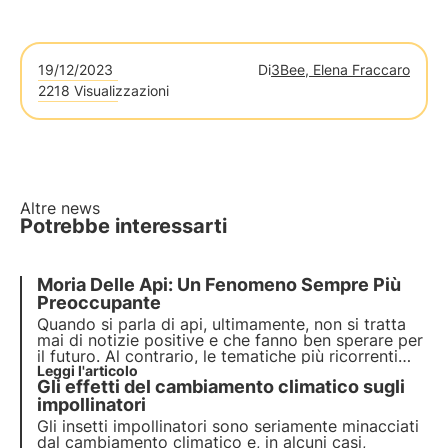
19/12/2023
Di
3Bee, Elena Fraccaro
2218 Visualizzazioni
Altre news
Potrebbe interessarti
Moria Delle Api: Un Fenomeno Sempre Più
Preoccupante
Quando si parla di api, ultimamente, non si tratta
mai di notizie positive e che fanno ben sperare per
il futuro. Al contrario, le tematiche più ricorrenti
sono i pericoli che minano la loro sopravvivenza, le
Leggi l'articolo
Gli effetti del cambiamento climatico sugli
stagioni non favorevoli alla produzione di miele,
nuove malattie e nuovi parassiti.
impollinatori
Gli insetti impollinatori sono seriamente minacciati
dal cambiamento climatico e, in alcuni casi,