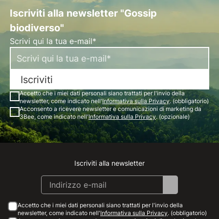
Iscriviti alla newsletter "Gossip
biodiverso"
Scrivi qui la tua e-mail*
Iscriviti
Accetto che i miei dati personali siano trattati per l'invio della
newsletter, come indicato nell'
Informativa sulla Privacy
. (obbligatorio)
Acconsento a ricevere newsletter e comunicazioni di marketing da
3Bee, come indicato nell'
Informativa sulla Privacy
. (opzionale)
Iscriviti alla newsletter
Instagram
Facebook
Linkedin
Youtube
Accetto che i miei dati personali siano trattati per l'invio della
newsletter, come indicato nell'
Informativa sulla Privacy
. (obbligatorio)