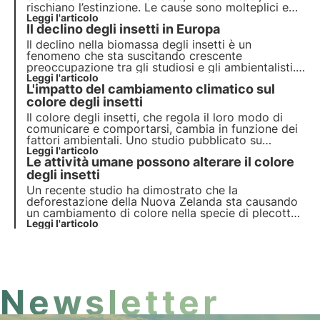
rischiano l’estinzione. Le cause sono molteplici e
possono coinvolgere direttamente gli insetti o
Leggi l'articolo
Il declino degli insetti in Europa
indirettamente le piante che visitano. Ma quali
sono gli effetti? Scopriamolo in questo articolo.
Il declino nella biomassa degli insetti è un
fenomeno che sta suscitando crescente
preoccupazione tra gli studiosi e gli ambientalisti.
Gli insetti, spesso trascurati ma fondamentali per
Leggi l'articolo
L'impatto del cambiamento climatico sul
l'equilibrio degli ecosistemi, stanno scomparendo a
un ritmo allarmante in molte parti del mondo.
colore degli insetti
Il colore degli insetti, che regola il loro modo di
comunicare e comportarsi, cambia in funzione dei
fattori ambientali. Uno studio pubblicato su
Ecology & Evolution esamina come il cambiamento
Leggi l'articolo
Le attività umane possono alterare il colore
climatico influisca su questi colori, influenzando
comunicazione, riproduzione e adattamenti
degli insetti
fisiologici.
Un recente studio ha dimostrato che la
deforestazione della Nuova Zelanda sta causando
un cambiamento di colore nella specie di plecotteri
Zelandoperla fenestrata
Leggi l'articolo
: le attività umane possono
alterare l’evoluzione delle specie.
Newsletter