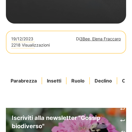
19/12/2023
Di
3Bee, Elena Fraccaro
2218 Visualizzazioni
Parabrezza
Insetti
Ruolo
Declino
Oas
Iscriviti alla newsletter "Gossip
biodiverso"