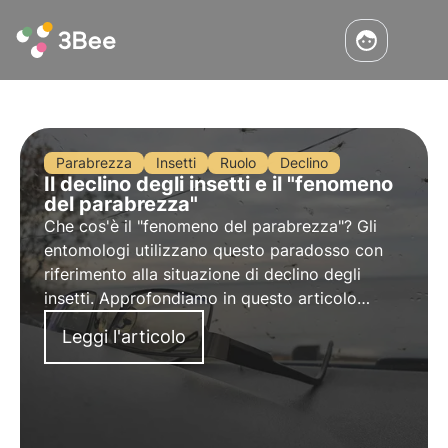
Parabrezza
Insetti
Ruolo
Declino
Il declino degli insetti e il "fenomeno
del parabrezza"
Che cos'è il "fenomeno del parabrezza"? Gli
entomologi utilizzano questo paradosso con
riferimento alla situazione di declino degli
insetti. Approfondiamo in questo articolo
perché avere il parabrezza delle nostre auto
Leggi l'articolo
pulito rappresenta un campanello d'allarme da
non sottovalutare.