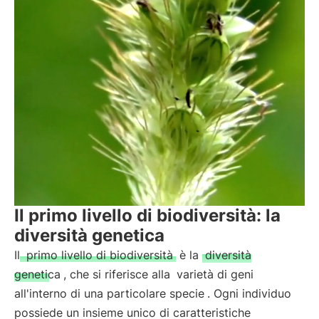
Il primo livello di biodiversità: la
diversità genetica
Il
primo livello di biodiversità
è la
diversità
genetica
, che si riferisce alla
varietà di geni
all'interno di una particolare specie
. Ogni individuo
possiede un insieme unico di caratteristiche