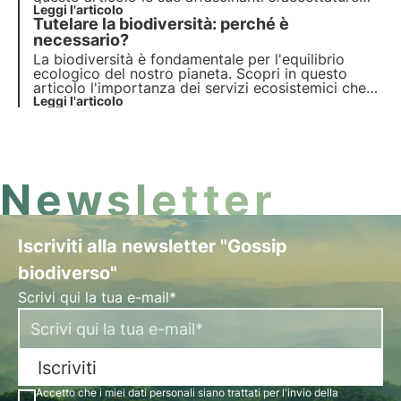
con esempi concreti e scopri perché è così
Leggi l'articolo
Tutelare la biodiversità: perché è
importante.
necessario?
La biodiversità è fondamentale per l'equilibrio
ecologico del nostro pianeta. Scopri in questo
articolo l'importanza dei servizi ecosistemici che
offre, il costo della sua perdita e le strategie
Leggi l'articolo
essenziali per la sua conservazione.
Newsletter
Iscriviti alla newsletter "Gossip
biodiverso"
Scrivi qui la tua e-mail*
Iscriviti
Accetto che i miei dati personali siano trattati per l'invio della