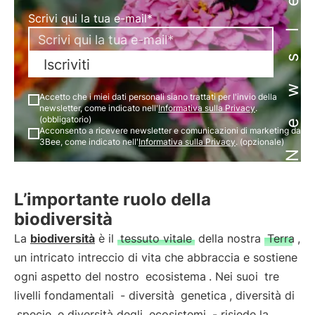
Newsletter
Scrivi qui la tua e-mail*
Iscriviti
Accetto che i miei dati personali siano trattati per l'invio della
newsletter, come indicato nell'
Informativa sulla Privacy
.
(obbligatorio)
Acconsento a ricevere newsletter e comunicazioni di marketing da
3Bee, come indicato nell'
Informativa sulla Privacy
. (opzionale)
L’importante ruolo della
biodiversità
La
biodiversità
è il
tessuto vitale
della nostra
Terra
,
un intricato intreccio di vita che abbraccia e sostiene
ogni aspetto del nostro
ecosistema
. Nei suoi
tre
livelli fondamentali
- diversità
genetica
, diversità di
specie
e diversità degli
ecosistemi
- risiede la