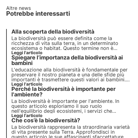
Altre news
Potrebbe interessarti
Alla scoperta della biodiversità
La biodiversità può essere definita come la
ricchezza
di vita sulla terra, in un determinato
ecosistema o habitat. Questo termine non è
casuale, in quanto la diversità di specie sulla terra
Leggi l'articolo
Spiegare l’importanza della biodiversità ai
e nel mare, rappresenta un bene talmente prezioso
da essere considerato
bambini
inestimabile
.
L'
educazione
alla
biodiversità
è fondamentale per
preservare il nostro
pianeta
e una delle sfide più
importanti è trasmettere questi valori ai bambini.
Spiegare loro l'importanza della biodiversità è
Leggi l'articolo
Perché la biodiversità è importante per
essenziale per formare futuri custodi della
natura
.
Scopriamo insieme come farlo.
l'ambiente?
La biodiversità è importante per l'ambiente. In
questo articolo esploriamo il suo ruolo
nell'equilibrio degli ecosistemi, i servizi che
fornisce, l'importanza per la ricerca scientifica e il
Leggi l'articolo
Che cos’è la biodiversità?
suo impatto sul benessere umano. Scopri come
3Bee si impegna nella tutela della biodiversità con
La biodiversità rappresenta la straordinaria varietà
le Oasi.
di vita presente sulla Terra. Approfondisci in
questo articolo le sue affascinanti sfaccettature