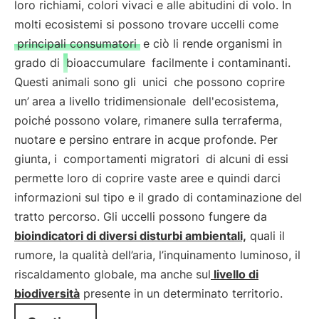
loro richiami, colori vivaci e alle abitudini di volo. In
molti ecosistemi si possono trovare uccelli come
principali consumatori
e ciò li rende organismi in
grado di
bioaccumulare
facilmente i contaminanti.
Questi animali sono gli
unici
che possono coprire
un’
area a livello tridimensionale
dell'ecosistema,
poiché possono volare, rimanere sulla terraferma,
nuotare e persino entrare in acque profonde. Per
giunta, i
comportamenti migratori
di alcuni di essi
permette loro di coprire vaste aree e quindi darci
informazioni sul tipo e il grado di contaminazione del
tratto percorso. Gli uccelli possono fungere da
bioindicatori di diversi disturbi ambientali,
quali il
rumore, la qualità dell’aria, l’inquinamento luminoso, il
riscaldamento globale, ma anche sul
livello di
biodiversità
presente in un determinato territorio.