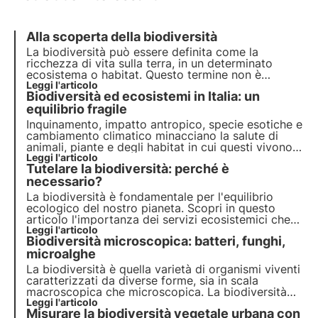
Alla scoperta della biodiversità
La biodiversità può essere definita come la
ricchezza
di vita sulla terra, in un determinato
ecosistema o habitat. Questo termine non è
casuale, in quanto la diversità di specie sulla terra
Leggi l'articolo
Biodiversità ed ecosistemi in Italia: un
e nel mare, rappresenta un bene talmente prezioso
da essere considerato
equilibrio fragile
inestimabile
.
Inquinamento, impatto antropico, specie esotiche e
cambiamento climatico minacciano la salute di
animali, piante e degli habitat in cui questi vivono.
Il programma delle Nazioni Unite entro il 2030
Leggi l'articolo
Tutelare la biodiversità: perché è
prevede protezione e ripristino. Ma servono azioni
puntuali.
necessario?
La biodiversità è fondamentale per l'equilibrio
ecologico del nostro pianeta. Scopri in questo
articolo l'importanza dei servizi ecosistemici che
offre, il costo della sua perdita e le strategie
Leggi l'articolo
Biodiversità microscopica: batteri, funghi,
essenziali per la sua conservazione.
microalghe
La biodiversità è quella varietà di organismi viventi
caratterizzati da diverse forme, sia in scala
macroscopica che microscopica. La biodiversità
microscopica gioca un ruolo fondamentale nella
Leggi l'articolo
Misurare la biodiversità vegetale urbana con
regolazione degli ecosistemi e offre numerosi