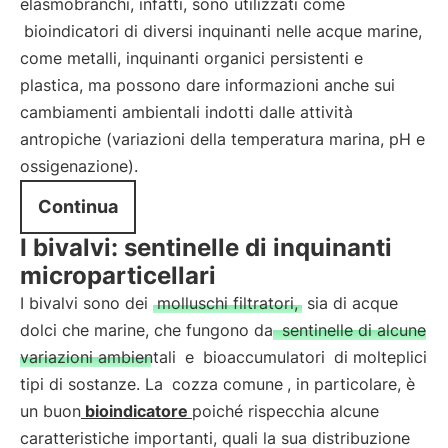
elasmobranchi, infatti, sono utilizzati come
bioindicatori di diversi inquinanti nelle acque marine,
come metalli, inquinanti organici persistenti e
plastica, ma possono dare informazioni anche sui
cambiamenti ambientali indotti dalle attività
antropiche (variazioni della temperatura marina, pH e
ossigenazione).
Continua
I bivalvi: sentinelle di inquinanti
microparticellari
I bivalvi sono dei
molluschi filtratori,
sia di acque
dolci che marine, che fungono da
sentinelle di alcune
variazioni ambientali
e
bioaccumulatori
di molteplici
tipi di sostanze. La
cozza comune
, in particolare, è
un buon
bioindicatore
poiché rispecchia alcune
caratteristiche importanti, quali la sua distribuzione