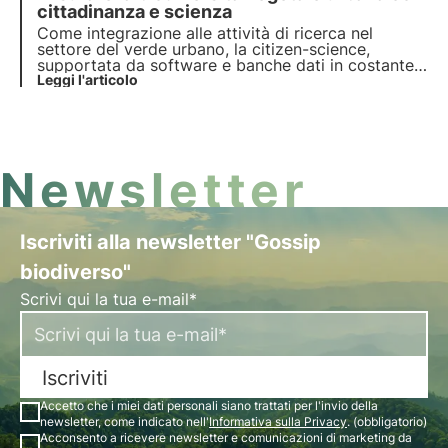
servizi che l’uomo sfrutta fin dall’antichità.
cittadinanza e scienza
Come integrazione alle attività di ricerca nel
settore del verde urbano, la citizen-science,
supportata da software e banche dati in costante
aggiornamento, è un valido strumento per
Leggi l'articolo
individuare e stimare i servizi ecosistemici, come la
biodiversità, che le piante ci garantiscono in città.
Newsletter
Iscriviti alla newsletter "Gossip
biodiverso"
Scrivi qui la tua e-mail*
Iscriviti
Accetto che i miei dati personali siano trattati per l'invio della
newsletter, come indicato nell'
Informativa sulla Privacy
. (obbligatorio)
Acconsento a ricevere newsletter e comunicazioni di marketing da