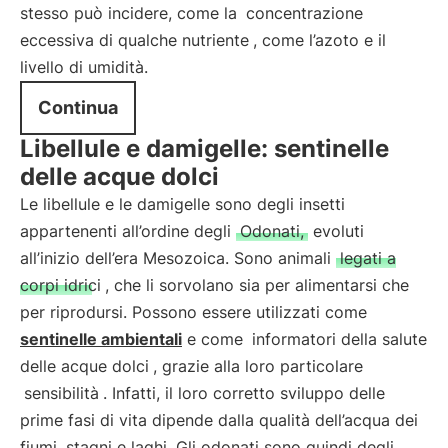
stesso può incidere, come la
concentrazione
eccessiva di qualche nutriente
, come l’azoto e il
livello di umidità.
Continua
Libellule e damigelle: sentinelle
delle acque dolci
Le libellule e le damigelle sono degli insetti
appartenenti all’ordine degli
Odonati,
evoluti
all’inizio dell’era Mesozoica. Sono animali
legati a
corpi idrici
, che li sorvolano sia per alimentarsi che
per riprodursi. Possono essere utilizzati come
sentinelle ambientali
e come
informatori della salute
delle acque dolci
, grazie alla loro particolare
sensibilità
. Infatti, il loro corretto sviluppo delle
prime fasi di vita dipende dalla qualità dell’acqua dei
fiumi, stagni e laghi. Gli odonati sono quindi degli