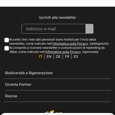
Iscriviti alla newsletter
Instagram
Facebook
Linkedin
Youtube
Accetto che i miei dati personali siano trattati per l'invio della
newsletter, come indicato nell'
Informativa sulla Privacy
. (obbligatorio)
Acconsento a ricevere newsletter e comunicazioni di marketing da
3Bee, come indicato nell'
Informativa sulla Privacy
. (opzionale)
IT
EN
DE
FR
ES
Biodiversità e Rigenerazione
Diventa Partner
Risorse