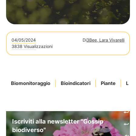
04/05/2024
Di
3Bee, Lara Vivarelli
3838 Visualizzazioni
Biomonitoraggio
Bioindicatori
Piante
Libe
Iscriviti alla newsletter "Gossip
biodiverso"