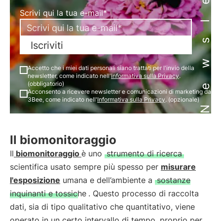
Newsletter
Scrivi qui la tua e-mail*
Iscriviti
Accetto che i miei dati personali siano trattati per l'invio della
newsletter, come indicato nell'
Informativa sulla Privacy
.
(obbligatorio)
Acconsento a ricevere newsletter e comunicazioni di marketing da
3Bee, come indicato nell'
Informativa sulla Privacy
. (opzionale)
Il biomonitoraggio
Il
biomonitoraggio
è uno
strumento di ricerca
scientifica usato sempre più spesso per
misurare
l'esposizione
umana e dell’ambiente a
sostanze
inquinanti e tossiche
. Questo processo di raccolta
dati, sia di tipo qualitativo che quantitativo, viene
operato in un certo intervallo di tempo, proprio per