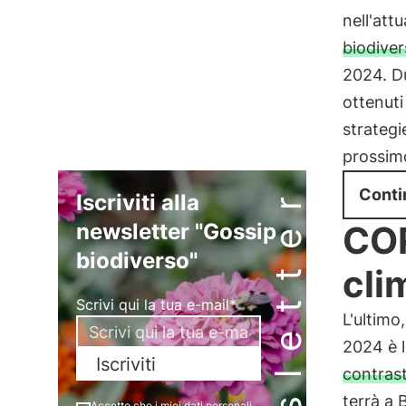
nell'att
biodiver
2024. Du
ottenuti
strategi
prossimo
Newsletter
Conti
Iscriviti alla
newsletter "Gossip
COP
biodiverso"
cli
Scrivi qui la tua e-mail*
L'ultim
2024 è 
Iscriviti
contras
terrà a 
Accetto che i miei dati personali