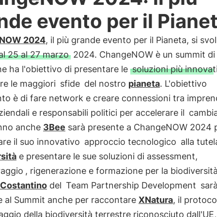
nde evento per il Piane
eNOW 2024
, il più grande evento per il Pianeta, si svo
al 25 al 27 marzo
2024. ChangeNOW è un summit di 
he ha l'obiettivo di presentare le
soluzioni più innovat
re le maggiori
sfide
del nostro
pianeta
. L'obiettivo
nto è di fare network e creare connessioni tra imprend
ziendali e responsabili politici per accelerare il
cambi
nno anche
3Bee
sarà presente a ChangeNOW 2024 
re il suo innovativo
approccio tecnologico
alla tutel
sità
e presentare le sue soluzioni di assessment,
raggio
, rigenerazione e formazione per la biodiversità
 Costantino
del
Team Partnership Development
sar
e al Summit anche per raccontare
XNatura
, il protoco
ggio della biodiversità terrestre riconosciuto dall'UE,