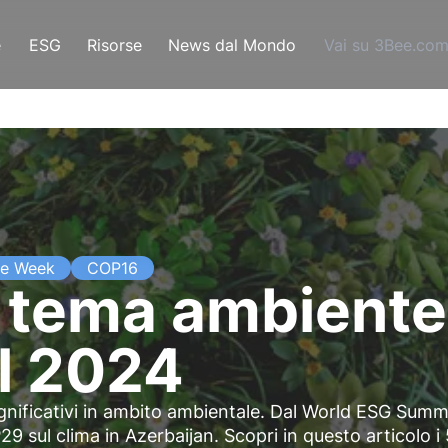
e
ESG
Risorse
News dal Mondo
Vai su 3Bee.co
te Week
COP16
 a tema ambient
l 2024
ignificativi in ambito ambientale. Dal World ESG Summ
9 sul clima in Azerbaijan. Scopri in questo articolo i 