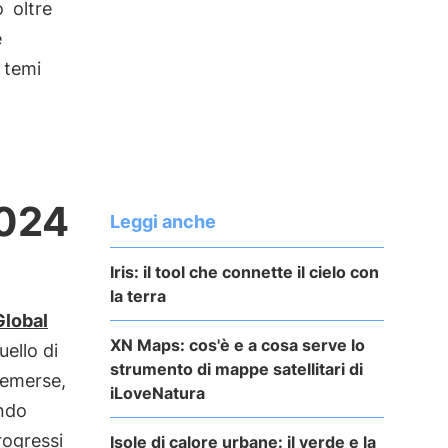
no
oltre
e
i temi
2024
Leggi anche
Iris: il tool che connette il cielo con
la terra
Global
XN Maps: cos'è e a cosa serve lo
quello di
strumento di mappe satellitari di
 emerse,
iLoveNatura
ondo
rogressi
Isole di calore urbane: il verde e la