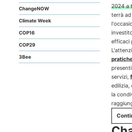
2024 a 
ChangeNOW
terrà ad
Climate Week
l'occasio
investit
COP16
efficaci
COP29
L'attenz
3Bee
pratich
presenti
servizi,
edilizia
la condi
raggiung
Conti
Cha