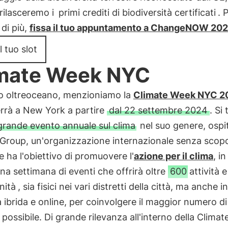
 rilasceremo i
primi crediti di biodiversità certificati
. 
di più,
fissa il tuo appuntamento a ChangeNOW 20
l tuo slot
mate Week NYC
 oltreoceano, menzioniamo la
Climate Week NYC 2
errà a New York a partire
dal 22 settembre 2024
. Si 
grande evento annuale sul clima
nel suo genere, ospi
 Group, un'organizzazione internazionale senza scopo
e ha l'obiettivo di promuovere l'
azione per il clima
, i
Una settimana di eventi che offrirà oltre
600 attività e
nità
, sia fisici nei vari distretti della città, ma anche in
 ibrida e online, per coinvolgere il maggior numero di
possibile. Di grande rilevanza all'interno della Clima