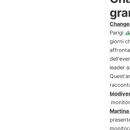
gra
Chang
Parigi
d
giorni c
affronta
dell'eve
leader a
Quest'a
racconta
biodiver
monito
Martina
present
monitora