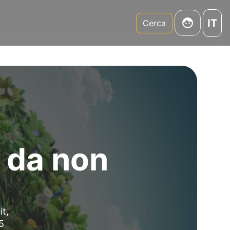
IT
m
Cerca
e da non
it,
5