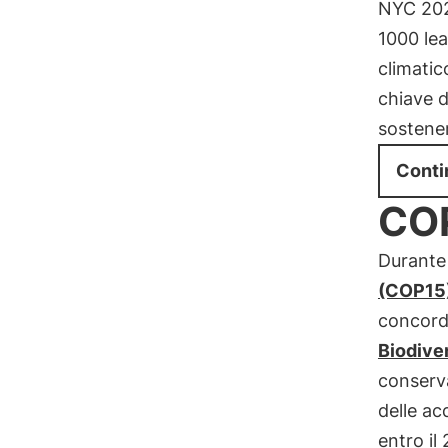
NYC 2024
1000 le
climatic
chiave d
sostener
Conti
COP
Durante
(COP15
concorda
Biodive
conserva
delle ac
entro il