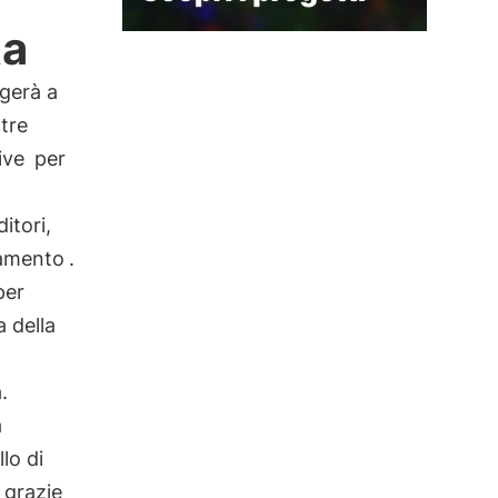
ta
lgerà a
tre
ive
per
itori,
amento
.
per
a della
.
à
llo di
 grazie