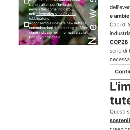
siano trattati per l'invio della
dell'eve
newsletter, come indicato
nell'
Informativa sulla Privacy
.
e ambie
(obbligatorio)
Acconsento a ricevere newsletter e
Capi di
comunicazioni di marketing da 3Bee,
come indicato nell'
Informativa sulla
industri
Privacy
. (opzionale)
COP28
serie di
necessar
Conti
L'i
tut
Questi s
sostenib
creazio