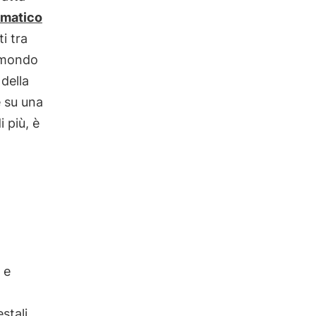
imatico
i tra
l mondo
 della
e su una
 più, è
 e
stali