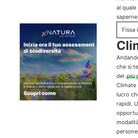
al quale
saperne 
Fissa i
Cli
Andando
che si t
del
più 
Climate
lucro ch
rapidi. 
opportu
modalità
persone 