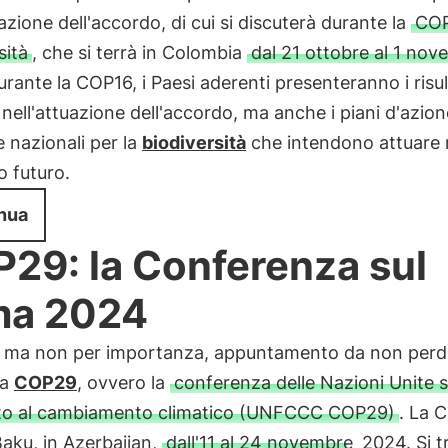
uazione dell'accordo, di cui si discuterà durante la
COP
sità
, che si terrà in Colombia
dal 21 ottobre al 1 no
rante la COP16, i Paesi aderenti presenteranno i risul
 nell'attuazione dell'accordo, ma anche i piani d'azion
e nazionali per la
biodiversità
che intendono attuare 
 futuro.
nua
29: la Conferenza sul
ma 2024
o, ma non per importanza, appuntamento da non perd
la
COP29
, ovvero la
conferenza delle Nazioni Unite s
to al cambiamento climatico (UNFCCC COP29)
. La 
Baku, in Azerbaijan,
dall'11 al 24 novembre
2024. Si t