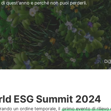
 di quest'anno e perché non puoi perderli.
Di
3
ld ESG Summit 2024
rando un ordine temporale, il
primo evento di rilievo 