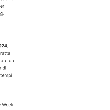
Per
24
.
024
,
tratta
tato da
 di
n tempi
te Week