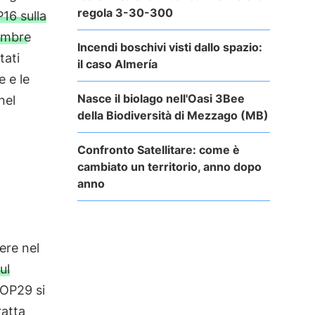
regola 3-30-300
16 sulla
vembre
Incendi boschivi visti dallo spazio:
tati
il caso Almería
e e le
Nasce il biolago nell'Oasi 3Bee
nel
della Biodiversità di Mezzago (MB)
Confronto Satellitare: come è
cambiato un territorio, anno dopo
anno
ere nel
ul
COP29 si
ratta