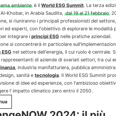
tema ambiente
è il
World ESG Summit
. La terza ediz
 Al-Khobar, in Arabia Saudita,
dal 19 al 21 febbraio
20
ne, si riuniranno i principali professionisti del settore,
ori ed esperti, con l'obiettivo di esplorare le modalità 
 per integrare i
principi ESG
nelle pratiche aziendali.
ione si concentrerà in particolare sull'implementazion
e ESG
nel settore dell'energia, il cui ruolo è centrale.
 rappresentanti di aziende di svariati settori, tra cui e
finanza
, industria manifatturiera, pubblica amministra
, design, sanità e
tecnologia
. Il World ESG Summit pr
visione di idee ed esperienze, con l'ambizioso obiettiv
ere l'
impatto climatico zero entro il 2050
.
nua
ngeNOW 2024: il più