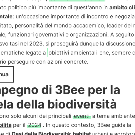
nto politico più importante di quest'anno in
ambito cl
ntale
: un'occasione importante di incontro e negoziat
 Stato, personalità del mondo accademico, leader de
ale, funzionari governativi e organizzazioni. A seguito
svoltasi nel 2023, si proseguirà dunque la discussion
 tematiche legate a
obiettivi ambientali
che, sempre di
io perseguire con azioni concrete.
nua
mpegno di 3Bee per la
ela della biodiversità
ono solo alcuni dei principali
eventi
a tema ambiente
ilità
per il
2024
. In questo contesto, 3Bee guida la
ne di
Oasi della Biodiversità
:
habitat
urbani e agrofore