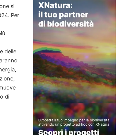
ione si
24. Per
più
e delle
 Saranno
nergia,
zione,
omuove
o di