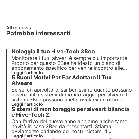
Altre news
Potrebbe interessarti
Noleggia il tuo Hive-Tech 3Bee
Monitorare i tuoi alveari è sempre più importante.
Proprio per questo 3Bee ha ideato un piano di
abbonamento specifico per venire incontro alle
esigenze degli apicoltori. Noleggia il hive-tech a
Leggi l'articolo
5 Buoni Motivi Per Far Adottare Il Tuo
soli 85 euro/anno!
Alveare
Se sei un apicoltore, sai benissimo quanto possano
essere utili i sistemi di monitoraggio per alveari. I
sistemi 3Bee possono anche rivelarsi un ottimo
canale per incrementare la vendita del tuo miele.
Leggi l'articolo
Sistemi di monitoraggio per alveari: bilancia
Scopri cinque motivi per far adottare il tuo alveare!
e Hive-Tech 2.
Con l’arrivo del nuovo anno abbiamo anche tante
novità in casa 3Bee da presentarti. Stiamo
ovviamente parlando dei nostri sistemi di
monitoraggio per alveari. Abbiamo lavorato molto
Leggi l'articolo