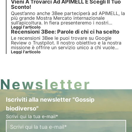
Vieni A Trovarci Ad APIMELL E Scegli Il Tuo
per poter offrire un prodotto effettivamente
competitivo, facile da usare e capace di aiutare
Sconto!
l’apicoltura.
Quest’anno anche 3Bee parteciperà ad APIMELL, la
più grande Mostra Mercato internazionale
sull’apicoltura. In fiera presenteremo i nostri
prodotti Hive Tech: la bilancia e il sistema di
Leggi l'articolo
Recensioni 3Bee: Parole di chi ci ha scelto
monitoraggio per arnie completo.
Le recensioni 3Bee le puoi trovare su Google
Review o Trustpilot. Il nostro obiettivo e la nostra
missione è offrire un servizio unico a chi vuole
proteggere le api e l'ambiente. 3Bee dal 2016 ha
Leggi l'articolo
sviluppato una tecnologia per la protezione delle
api e oggi è il riferimento per la sostenibilità.
Newsletter
Iscriviti alla newsletter "Gossip
biodiverso"
Scrivi qui la tua e-mail*