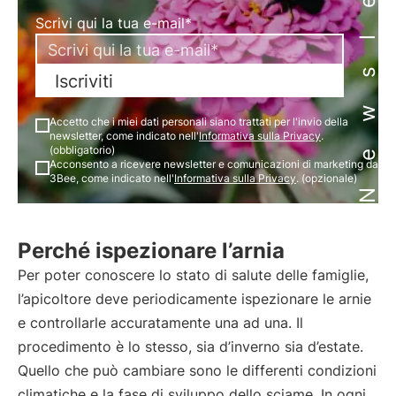
Newsletter
Scrivi qui la tua e-mail*
Iscriviti
Accetto che i miei dati personali siano trattati per l'invio della
newsletter, come indicato nell'
Informativa sulla Privacy
.
(obbligatorio)
Acconsento a ricevere newsletter e comunicazioni di marketing da
3Bee, come indicato nell'
Informativa sulla Privacy
. (opzionale)
Perché ispezionare l’arnia
Per poter conoscere lo stato di salute delle famiglie,
l’apicoltore deve periodicamente ispezionare le arnie
e controllarle accuratamente una ad una. Il
procedimento è lo stesso, sia d’inverno sia d’estate.
Quello che può cambiare sono le differenti condizioni
climatiche e la fase di sviluppo dello sciame. In ogni