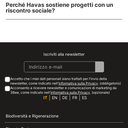
Perché Havas sostiene progetti con un
riscontro sociale?
Iscriviti alla newsletter
Instagram
Facebook
Linkedin
Youtube
Accetto che i miei dati personali siano trattati per l'invio della
newsletter, come indicato nell'
Informativa sulla Privacy
. (obbligatorio)
Acconsento a ricevere newsletter e comunicazioni di marketing da
3Bee, come indicato nell'
Informativa sulla Privacy
. (opzionale)
IT
EN
DE
FR
ES
Biodiversità e Rigenerazione