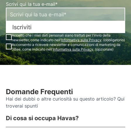
Scrivi qui la tua e-mail*
Iscriviti
Accetto che i miei dati personali siano trattati per l'invio della
newsletter, come indicato nell'
Informativa sulla Privacy
. (obbligatorio)
Acconsento a ricevere newsletter e comunicazioni di marketing da
3Bee, come indicato nell'
Informativa sulla Privacy
. (opzionale)
Domande Frequenti
Hai dei dubbi o altre curiosità su questo articolo? Qui
troverai spunti
Di cosa si occupa Havas?