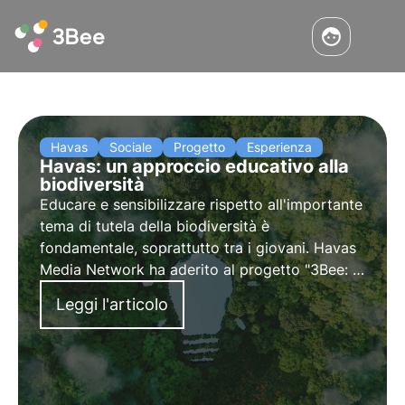
Havas
Sociale
Progetto
Esperienza
Havas: un approccio educativo alla
biodiversità
Educare e sensibilizzare rispetto all'importante
tema di tutela della biodiversità è
fondamentale, soprattutto tra i giovani. Havas
Media Network ha aderito al progetto "3Bee: a
scuola di biodiversità", adottando una classe in
Leggi l'articolo
provincia di Milano per crescere gli
ambasciatori del cambiamento.