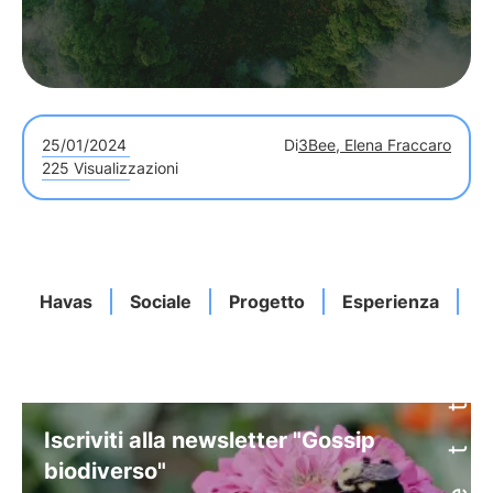
25/01/2024
Di
3Bee, Elena Fraccaro
225 Visualizzazioni
Havas
Sociale
Progetto
Esperienza
F
Iscriviti alla newsletter "Gossip
biodiverso"