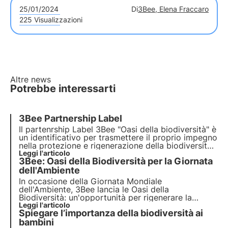
25/01/2024
Di
3Bee, Elena Fraccaro
225 Visualizzazioni
Altre news
Potrebbe interessarti
3Bee Partnership Label
Il partenrship Label 3Bee "Oasi della biodiversità" è
un identificativo per trasmettere il proprio impegno
nella protezione e rigenerazione della biodiversità.
Un significato importante per un obiettivo comune.
Leggi l'articolo
3Bee: Oasi della Biodiversità per la Giornata
dell'Ambiente
In occasione della Giornata Mondiale
dell'Ambiente, 3Bee lancia le
Oasi della
Biodiversità
: un'opportunità per rigenerare la
natura
Leggi l'articolo
e preservare gli
impollinatori
. Unisciti a noi
Spiegare l’importanza della biodiversità ai
e scopri come la nostra missione combina
tecnologia
bambini
all'avanguardia e
impegno ambientale
.