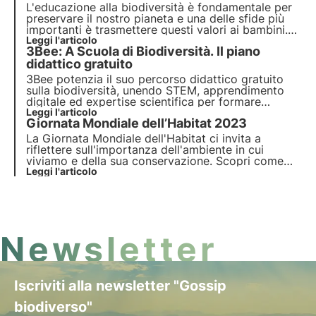
L'
educazione
alla
biodiversità
è fondamentale per
preservare il nostro
pianeta
e una delle sfide più
importanti è trasmettere questi valori ai bambini.
Spiegare loro l'importanza della biodiversità è
Leggi l'articolo
3Bee: A Scuola di Biodiversità. Il piano
essenziale per formare futuri custodi della
natura
.
Scopriamo insieme come farlo.
didattico gratuito
3Bee potenzia il suo percorso didattico gratuito
sulla biodiversità, unendo STEM, apprendimento
digitale ed expertise scientifica per formare
docenti e studenti della primaria e ispirare la nuova
Leggi l'articolo
Giornata Mondiale dell’Habitat 2023
generazione.
La Giornata Mondiale dell'Habitat ci invita a
riflettere sull'importanza dell'ambiente in cui
viviamo e della sua conservazione. Scopri come
3Bee si impegna concretamente nella
Leggi l'articolo
rigenerazione degli habitat urbani e naturali con le
Oasi della Biodiversità, in occasione del World
Habitat Day.
Newsletter
Iscriviti alla newsletter "Gossip
biodiverso"