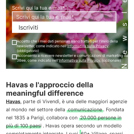
Newsletter
Scrivi qui la tua e-mail*
Iscriviti
Accetto che i miei dati personali siano trattati per l'invio della
newsletter, come indicato nell'
Informativa sulla Privacy
.
(obbligatorio)
Acconsento a ricevere newsletter e comunicazioni di marketing da
3Bee, come indicato nell'
Informativa sulla Privacy
. (opzionale)
Havas e l'approccio della
meaningful difference
Havas
, parte di Vivendì, è una delle maggiori agenzie
al mondo nel settore della
comunicazione
. Fondata
nel 1835 a Parigi, collabora con
20.000 persone in
più di 100 paesi
. Havas opera secondo un modello
completamente integrato. I suoi
60+ Village
sparsi