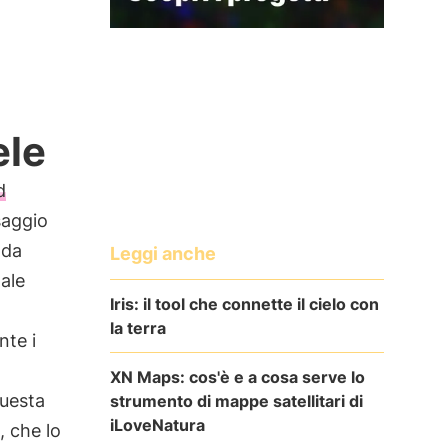
ele
d
saggio
 da
Leggi anche
ale
Iris: il tool che connette il cielo con
la terra
nte i
XN Maps: cos'è e a cosa serve lo
Questa
strumento di mappe satellitari di
iLoveNatura
, che lo