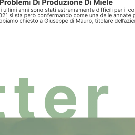
Problemi Di Produzione
Di Miele
li ultimi anni sono stati estremamente difficili per il co
021 si sta però confermando come una delle annate pe
bbiamo chiesto a Giuseppe di Mauro, titolare dell’azien
accontarci come sono stati questi primi mesi in Sicilia.
ter