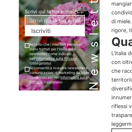
Newsletter
mangiano
Scrivi qui la tua e-mail*
condivi
di miele
rigore, 
Iscriviti
Qua
Accetto che i miei dati personali
siano trattati per l'invio della
L’italia
newsletter, come indicato
nell'
Informativa sulla Privacy
.
con oltr
(obbligatorio)
Acconsento a ricevere newsletter e
che rac
comunicazioni di marketing da 3Bee,
come indicato nell'
Informativa sulla
territor
Privacy
. (opzionale)
diversif
innumere
riflessi
traspare
leggerme