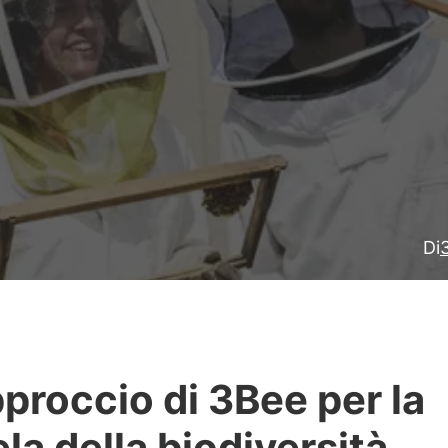
Di
pproccio di 3Bee per la
ela della biodiversità