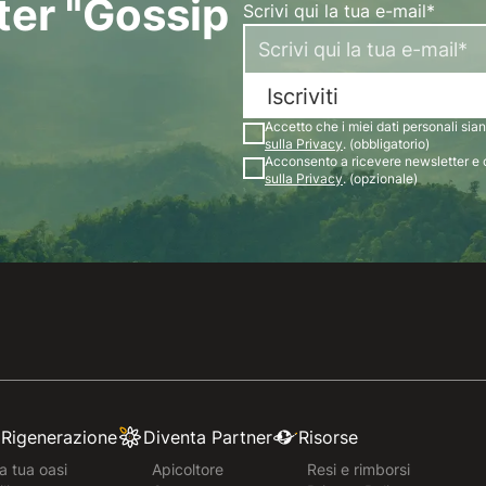
tter "Gossip
Scrivi qui la tua e-mail*
Iscriviti
Accetto che i miei dati personali siano
sulla Privacy
. (obbligatorio)
Acconsento a ricevere newsletter e 
sulla Privacy
. (opzionale)
e Rigenerazione
Diventa Partner
Risorse
a tua oasi
Apicoltore
Resi e rimborsi