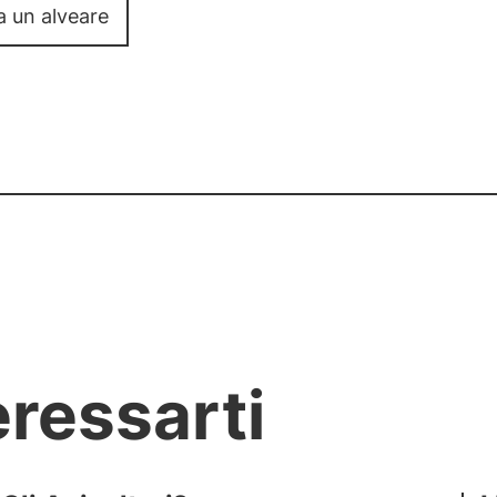
a un alveare
eressarti