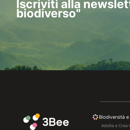
Iscriviti alla newsle
biodiverso"
Biodiversità 
Adotta e Crea l