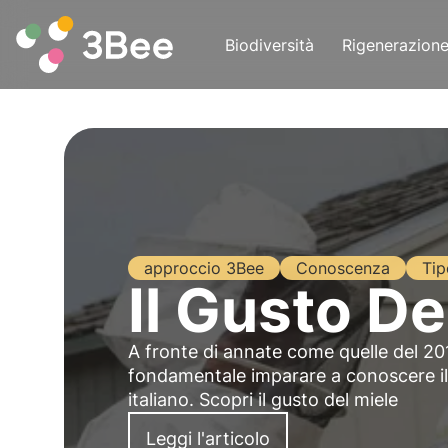
Biodiversità
Rigenerazion
approccio 3Bee
Conoscenza
Tip
Il Gusto De
A fronte di annate come quelle del 201
fondamentale imparare a conoscere il 
italiano. Scopri il gusto del miele
Leggi l'articolo