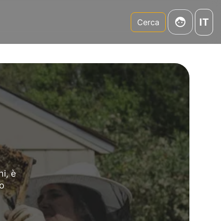
IT
m
Cerca
i, è
to