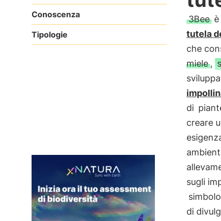
Conoscenza
3Bee
è 
tutela d
Tipologie
che cons
miele
,
sviluppa
impollin
di
piant
creare u
esigenz
ambient
allevame
sugli im
simbolo
di divul