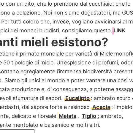
 con un dito, che lo prendono dal cucchiaio, che lo
dono a colazione. Noi non siamo degustatori, ma GU
. Per tutti coloro che, invece, vogliano avvicinarsi al 
tipici dei monaci buddisti, consigliamo questo
LINK
nti mieli esistono?
 detiene il primato mondiale per varietà di Miele monofl
e 50 tipologie di miele. Un’esplosione di profumi, odori
contano egregiamente l’immensa biodiversità present
io. Siamo gli unici al mondo a poter vantare una così v
icata produzione e, di conseguenza, a poterne assagg
voli sfumature di sapori.
Eucalipto
: ambrato scuro
 verdastri, dal sapore forte e resinoso
Acacia
: limpido
nte, delicato e floreale
Melata
,
Tiglio
:
ambrato,
nte mentolato e balsamico e molti altri.