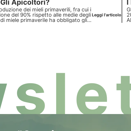
li Apicoltori?
I
duzione dei mieli primaverili, fra cui i
G
ione del 90% rispetto alle medie degli
2
Leggi l'articolo
di miele primaverile ha obbligato gli
A
nza.
r
slet