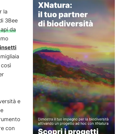
 la
di 3Bee
api da
iamo
insetti
migliaia
 così
er
versità e
e
rumento
e con