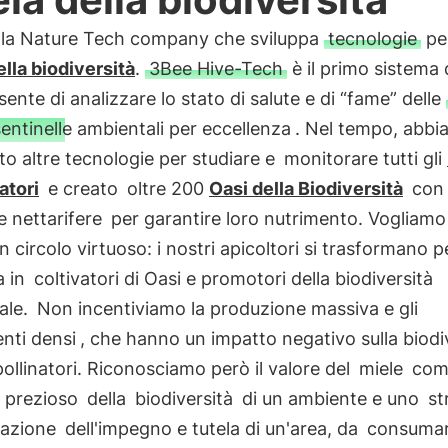
la Nature Tech company che sviluppa
tecnologie
per
ella biodiversità
.
3Bee Hive-Tech
è il primo sistema 
ente di analizzare lo stato di salute e di “fame” delle
sentinelle ambientali per eccellenza
. Nel tempo, abb
to altre tecnologie per studiare e
monitorare tutti gli
atori
e creato
oltre 200
Oasi della Biodiversità
con 
e nettarifere
per garantire loro nutrimento. Vogliamo
n circolo virtuoso: i nostri apicoltori si trasformano p
a in
coltivatori di Oasi e promotori della biodiversità
ale.
Non incentiviamo la produzione massiva e gli
nti densi
, che hanno un impatto negativo sulla biodi
pollinatori. Riconosciamo però il valore del
miele
com
 prezioso
della
biodiversità
di un ambiente e uno
st
gazione
dell'impegno e tutela di un'area, da
consumar