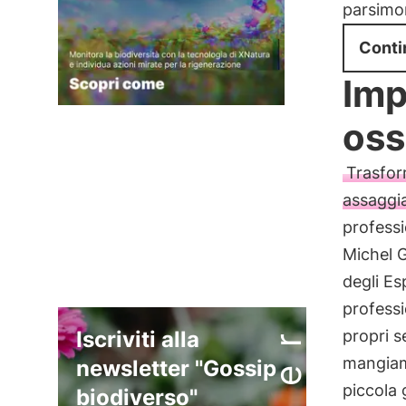
parsimon
Conti
Imp
oss
Trasfor
assaggia
profess
Michel G
degli Es
professi
Iscriviti alla
propri s
mangiam
newsletter "Gossip
piccola 
biodiverso"