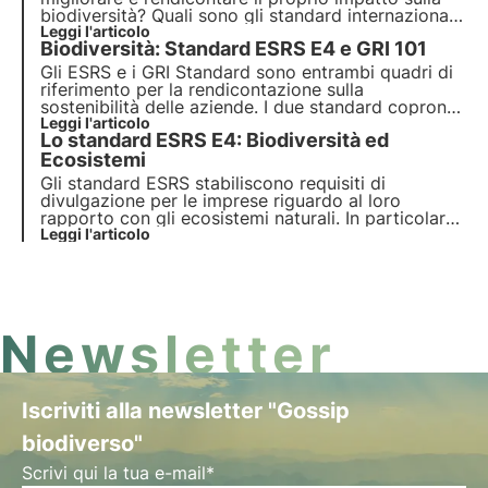
biodiversità? Quali sono gli standard internazionali
di riferimento? Approfondisci il tema in questo
Leggi l'articolo
Biodiversità: Standard ESRS E4 e GRI 101
articolo e scopri le novità dello standard GRI 101:
Biodiversità.
Gli ESRS e i GRI Standard sono entrambi quadri di
riferimento per la rendicontazione sulla
sostenibilità delle aziende. I due standard coprono
un'ampia gamma di temi legati alla sostenibilità, tra
Leggi l'articolo
Lo standard ESRS E4: Biodiversità ed
cui la biodiversità. Analizziamo in questo articolo
le differenze tra i due standard.
Ecosistemi
Gli standard ESRS stabiliscono requisiti di
divulgazione per le imprese riguardo al loro
rapporto con gli ecosistemi naturali. In particolare,
gli obiettivi dell’ESRS E4 mirano a incentivare le
Leggi l'articolo
aziende a comprendere e comunicare i loro impatti
sulla biodiversità e sugli ecosistemi.
Newsletter
Iscriviti alla newsletter "Gossip
biodiverso"
Scrivi qui la tua e-mail*