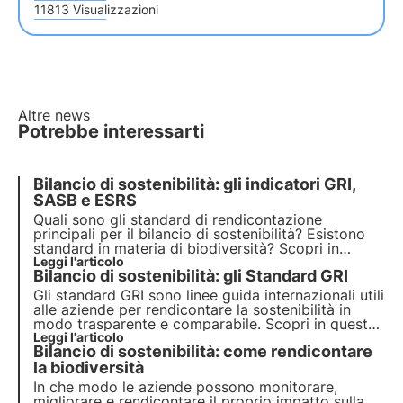
11813 Visualizzazioni
Altre news
Potrebbe interessarti
Bilancio di sostenibilità: gli indicatori GRI,
SASB e ESRS
Quali sono gli standard di rendicontazione
principali per il bilancio di sostenibilità? Esistono
standard in materia di biodiversità? Scopri in
questo articolo gli Standard GRI, SASB e ESRS.
Leggi l'articolo
Bilancio di sostenibilità: gli Standard GRI
Approfondisci con le Pillole dall'Oasi, la Digital
Academy di 3Bee per i Professionisti della
Gli standard GRI sono linee guida internazionali utili
Sostenibilità.
alle aziende per rendicontare la sostenibilità in
modo trasparente e comparabile. Scopri in questo
articolo come funzionano, la loro suddivisione in
Leggi l'articolo
Bilancio di sostenibilità: come rendicontare
categorie e il nuovo standard GRI 101: Biodiversità
2024, in vigore dal 1 gennaio 2026.
la biodiversità
In che modo le aziende possono monitorare,
migliorare e rendicontare il proprio impatto sulla