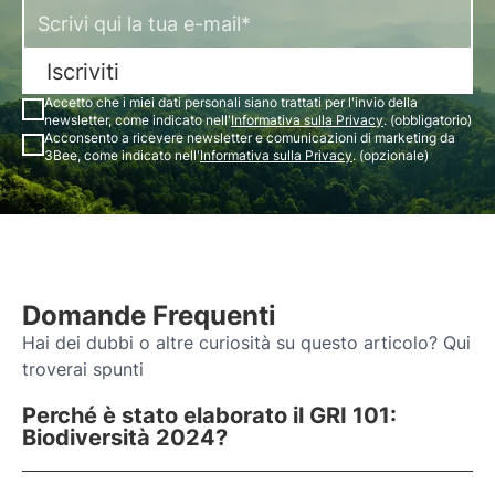
Iscriviti
Accetto che i miei dati personali siano trattati per l'invio della
newsletter, come indicato nell'
Informativa sulla Privacy
. (obbligatorio)
Acconsento a ricevere newsletter e comunicazioni di marketing da
3Bee, come indicato nell'
Informativa sulla Privacy
. (opzionale)
Domande Frequenti
Hai dei dubbi o altre curiosità su questo articolo? Qui
troverai spunti
Perché è stato elaborato il GRI 101:
Biodiversità 2024?