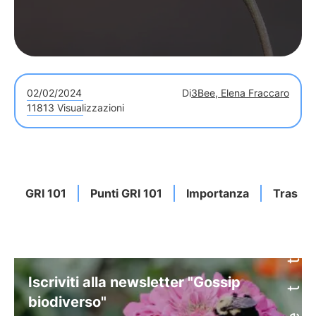
02/02/2024
Di
3Bee, Elena Fraccaro
11813 Visualizzazioni
GRI 101
Punti GRI 101
Importanza
Traspa
Iscriviti alla newsletter "Gossip
biodiverso"