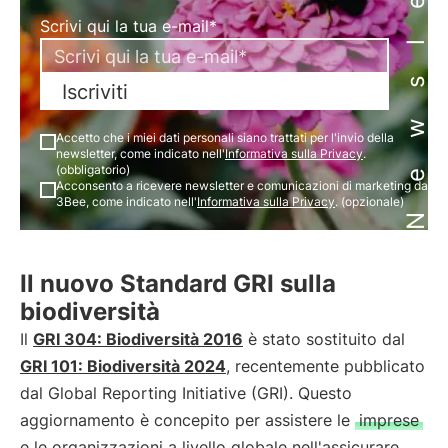
Newsletter
Scrivi qui la tua e-mail*
Iscriviti
Accetto che i miei dati personali siano trattati per l'invio della
newsletter, come indicato nell'
Informativa sulla Privacy
.
(obbligatorio)
Acconsento a ricevere newsletter e comunicazioni di marketing da
3Bee, come indicato nell'
Informativa sulla Privacy
. (opzionale)
Il nuovo Standard GRI sulla
biodiversità
Il
GRI 304: Biodiversità 2016
è stato sostituito dal
GRI 101: Biodiversità 2024
, recentemente pubblicato
dal Global Reporting Initiative (GRI). Questo
aggiornamento è concepito per assistere le
imprese
e le organizzazioni a livello globale nell'assicurare