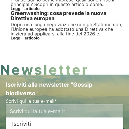
principali? Scopri in questo articolo come
comunicare efficacemente il tuo impegno per la
Leggi l'articolo
Greenwashing: cosa prevede la nuova
sostenibilità. Approfondisci con le Pillole dall'Oasi,
la Digital Academy di 3Bee per i Professionisti
Direttiva europea
della Soste
Dopo una lunga negoziazione con gli Stati membri,
l’Unione europea ha adottato una Direttiva che
inizierà ad applicarsi alla fine del 2026 e
uniformerà le normative nazionali sul
Leggi l'articolo
greenwashing. Ecco cosa cambia e quali saranno i
principali impatti per le imprese.
Newsletter
Iscriviti alla newsletter "Gossip
biodiverso"
Scrivi qui la tua e-mail*
Iscriviti