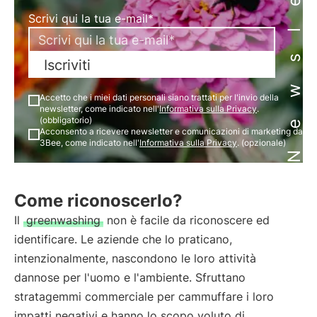
Newsletter
Scrivi qui la tua e-mail*
Iscriviti
Accetto che i miei dati personali siano trattati per l'invio della
newsletter, come indicato nell'
Informativa sulla Privacy
.
(obbligatorio)
Acconsento a ricevere newsletter e comunicazioni di marketing da
3Bee, come indicato nell'
Informativa sulla Privacy
. (opzionale)
Come riconoscerlo?
Il
greenwashing
non è facile da riconoscere ed
identificare. Le aziende che lo praticano,
intenzionalmente, nascondono le loro attività
dannose per l'uomo e l'ambiente. Sfruttano
stratagemmi commerciale per cammuffare i loro
impatti negativi e hanno lo scopo voluto di