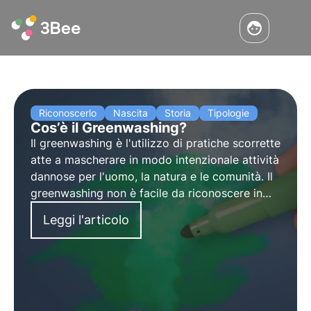
Riconoscerlo
Nascita
Storia
Tipologie
Cos’è il Greenwashing?
Il greenwashing è l'utilizzo di pratiche scorrette
atte a mascherare in modo intenzionale attività
dannose per l'uomo, la natura e le comunità. Il
greenwashing non è facile da riconoscere in
quanto le aziende e le persone che lo
Leggi l'articolo
praticano tendono a nascondere i loro processi
al pubblico.