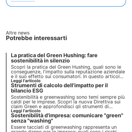
Altre news
Potrebbe interessarti
La pratica del Green Hushing: fare
sostenibilità in silenzio
Scopri la pratica del Green Hushing, quali sono le
conseguenze, l'impatto sulla reputazione aziendale
e il suo effetto sui consumatori. In questo articolo
esploriamo le possibili soluzioni per ridurre il Green
Leggi l'articolo
Strumenti di calcolo dell'impatto per il
Hushing e promuovere l'adozione di politiche
sostenibili trasparenti.
bilancio ESG
Sostenibilità e greenwashing sono temi sempre più
caldi per le imprese. Scopri la nuova Direttiva sui
claim Green e approfondisci gli strumenti di
calcolo dell'impatto per il tuo report di
Leggi l'articolo
Sostenibilità d'impresa: comunicare "green"
sostenibilità scaricando la guida pratica di 3Bee.
senza "washing"
Essere tacciati di greenwashing rappresenta un
grande danno per le imprese: quali sono i rischi